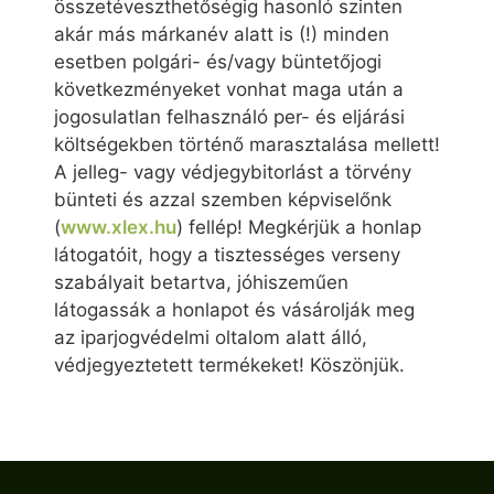
összetéveszthetőségig hasonló szinten
akár más márkanév alatt is (!) minden
esetben polgári- és/vagy büntetőjogi
következményeket vonhat maga után a
jogosulatlan felhasználó per- és eljárási
költségekben történő marasztalása mellett!
A jelleg- vagy védjegybitorlást a törvény
bünteti és azzal szemben képviselőnk
(
www.xlex.hu
) fellép! Megkérjük a honlap
látogatóit, hogy a tisztességes verseny
szabályait betartva, jóhiszeműen
látogassák a honlapot és vásárolják meg
az iparjogvédelmi oltalom alatt álló,
védjegyeztetett termékeket! Köszönjük.