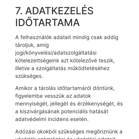
7. ADATKEZELÉS
IDŐTARTAMA
A felhasználók adatait mindig csak addig
tároljuk, amíg
jogi/könyvelési/adatszolgáltatási
kötelezettségeink azt kötelezővé teszik,
illetve a szolgáltatás működtetéséhez
szükséges.
Amikor a tárolás időtartamáról döntünk,
figyelembe vesszük az adatok
mennyiségét, jellegét és érzékenységét, és
a kiszivárgásának potenciális hatását
adatvédelmi incidens esetén.
Adózási okokból szükséges megőriznünk a