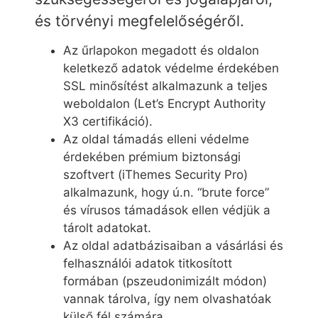
és törvényi megfelelőségéről.
Az űrlapokon megadott és oldalon
keletkező adatok védelme érdekében
SSL minősítést alkalmazunk a teljes
weboldalon (Let’s Encrypt Authority
X3 certifikáció).
Az oldal támadás elleni védelme
érdekében prémium biztonsági
szoftvert (iThemes Security Pro)
alkalmazunk, hogy ú.n. “brute force”
és vírusos támadások ellen védjük a
tárolt adatokat.
Az oldal adatbázisaiban a vásárlási és
felhasználói adatok titkosított
formában (pszeudonimizált módon)
vannak tárolva, így nem olvashatóak
külső fél számára.