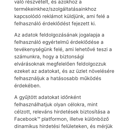
való részvételt, és azokhoz a
termékeinkhez/szolgáltatásainkhoz
kapcsolódó reklámot küldjünk, ami felé a
felhasználó érdeklődést fejezett ki.
Az adatok feldolgozásának jogalapja a
felhasználó egyértelmű érdeklődése a
tevékenységünk felé, ami lehetővé teszi a
számunkra, hogy a biztonsági
elvárásoknak megfelelően feldolgozzuk
ezeket az adatokat, és az üzlet növelésére
felhasználjuk a hatásosabb működés
érdekében.
A gyűjtött adatokat időnként
felhasználhatjuk olyan célokra, mint
célzott, releváns hirdetések biztosítása a
Facebook™ platformon, illetve különböző
dinamikus hirdetési felületeken, és mérjük