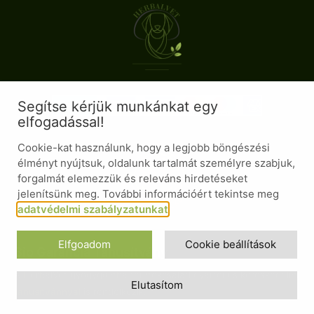
Segítse kérjük munkánkat egy
elfogadással!
Cookie-kat használunk, hogy a legjobb böngészési
élményt nyújtsuk, oldalunk tartalmát személyre szabjuk,
forgalmát elemezzük és releváns hirdetéseket
jelenítsünk meg. További információért tekintse meg
adatvédelmi szabályzatunkat
.
Elfgoadom
Cookie beállítások
Bio Garancia Tanusítvány
A HerbalVet gyógygomba termékcsalád gyártói és kereskedelmi
Elutasítom
tanusítvánnyal
is rendelkezik.