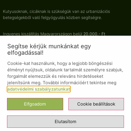
Kutyusoknak, cicáknak is szükségük van az urbanizációs
betegségekből való felgyógyulás közben segítségre.
Ingyenes kiszállítás Magyarországon belül
20.000.- Ft
termékvásárlás
felett
.
Segítse kérjük munkánkat egy
elfogadással!
Minden termékünk tartósítószermentes, adalékanyagmentes,
természetes alapanyagból készült.
Cookie-kat használunk, hogy a legjobb böngészési
élményt nyújtsuk, oldalunk tartalmát személyre szabjuk,
forgalmát elemezzük és releváns hirdetéseket
jelenítsünk meg. További információért tekintse meg
© Minden jog fenntartva
adatvédelmi szabályzatunkat
.
Általános Szerződési Feltételek
Elfgoadom
Cookie beállítások
Adatvédelmi nyilatkozat
Süti nyilatkozat
Elutasítom
Design ❤ by GESign