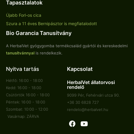
Tapasztalatok
Újabb Forl-os cica
Szura a 11 éves Bernipásztor is megfiatalodott
Bio Garancia Tanusítvány
A HerbalVet gyógygomba termékcsalád gyártói és kereskedelmi
tanusítvánnyal
is rendelkezik.
Nyitva tartás
Kapcsolat
Hétfő: 16:00 - 18:00
HerbalVet állatorvosi
rendelő
Kedd: 16:00 - 18:00
Csütörtök 16:00 - 18:00
9099 Pér, Fehérvári utca 90.
Péntek: 16:00 - 18:00
+36 30 6828 727
Szombat: 10:00 - 12:00
rendelo@herbalvet.hu
Vasárnap: ZÁRVA