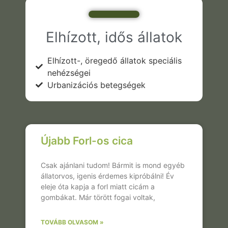
Elhízott, idős állatok
Elhízott-, öregedő állatok speciális
nehézségei
Urbanizációs betegségek
Újabb Forl-os cica
Csak ajánlani tudom! Bármit is mond egyéb
állatorvos, igenis érdemes kipróbálni! Év
eleje óta kapja a forl miatt cicám a
gombákat. Már törött fogai voltak,
TOVÁBB OLVASOM »