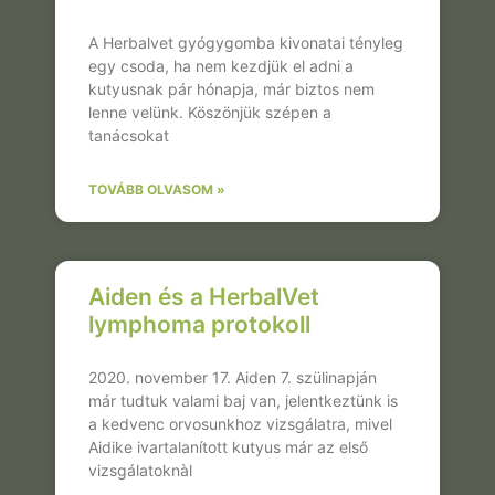
A Herbalvet gyógygomba kivonatai tényleg
egy csoda, ha nem kezdjük el adni a
kutyusnak pár hónapja, már biztos nem
lenne velünk. Köszönjük szépen a
tanácsokat
TOVÁBB OLVASOM »
Aiden és a HerbalVet
lymphoma protokoll
2020. november 17. Aiden 7. szülinapján
már tudtuk valami baj van, jelentkeztünk is
a kedvenc orvosunkhoz vizsgálatra, mivel
Aidike ivartalanított kutyus már az első
vizsgálatoknàl