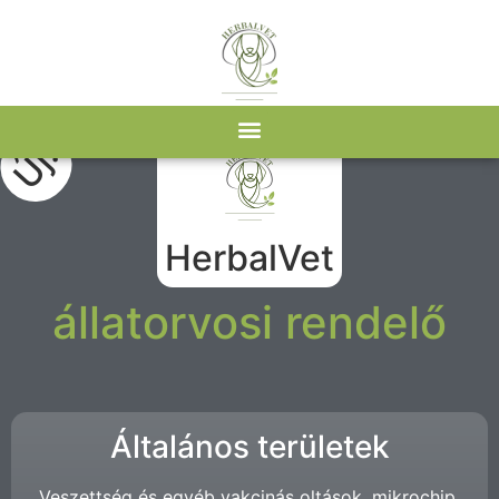
Új!
HerbalVet
állatorvosi rendelő
Általános területek​
Veszettség és egyéb vakcinás oltások, mikrochip,