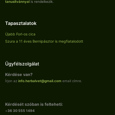
tanusítvánnyal
is rendelkezik.
Tapasztalatok
Újabb Forl-os cica
Szura a 11 éves Bernipásztor is megfiatalodott
Ügyfélszolgálat
Kérdése van?
Írjon az
info.
herbalvet
@gmail.com
email címre.
Kérdését szóban is felteheti:
+
36 30 555 1494