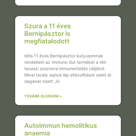
Szura a 11 éves
Bernipásztor is
megfiatalodott
Idős 11 éves Bernipásztor kutyusomnak
rendeltem az Immuno Gut terméket a téli-
tavaszi szezonra immunerősítés céljából.
Mivel tavaly sajnos lép eltávolításon esett át
daganat miatt! Jó
TOVÁBB OLVASOM »
Autoimmun hemolitikus
anaemia