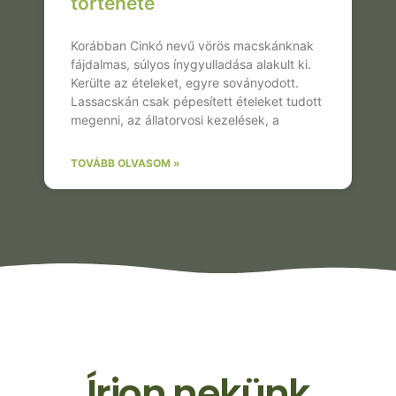
története
Korábban Cinkó nevű vörös macskánknak
fájdalmas, súlyos ínygyulladása alakult ki.
Kerülte az ételeket, egyre soványodott.
Lassacskán csak pépesített ételeket tudott
megenni, az állatorvosi kezelések, a
TOVÁBB OLVASOM »
Írjon nekünk