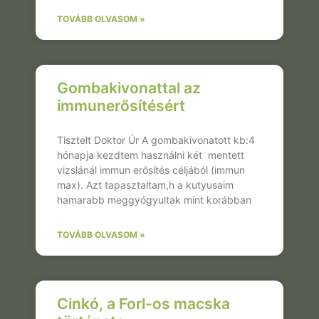
TOVÁBB OLVASOM »
Gombakivonattal az
immunerősítésért
Tisztelt Doktor Úr A gombakivonatott kb:4
hónapja kezdtem használni két mentett
vizslánál immun erősítés céljából (immun
max). Azt tapasztaltam,h a kutyusaim
hamarabb meggyógyultak mint korábban
TOVÁBB OLVASOM »
Cinkó, a Forl-os macska