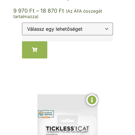
9 970
Ft
–
18 870
Ft
(Az ÁFA összegét
tartalmazza)