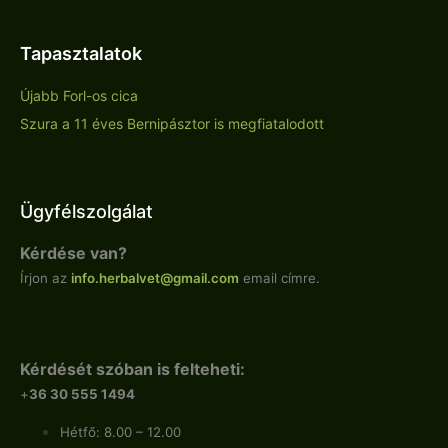
Tapasztalatok
Újabb Forl-os cica
Szura a 11 éves Bernipásztor is megfiatalodott
Ügyfélszolgálat
Kérdése van?
Írjon az
info.
herbalvet
@gmail.com
email címre.
Kérdését szóban is felteheti:
+
36 30 555 1494
Hétfő: 8.00 – 12.00