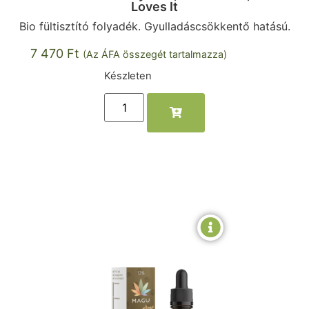
Loves It
Bio fültisztító folyadék. Gyulladáscsökkentő hatású.
7 470
Ft
(Az ÁFA összegét tartalmazza)
Készleten