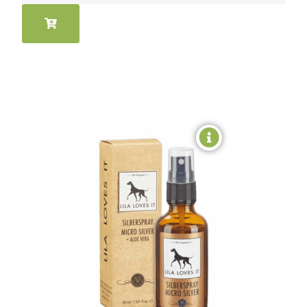
Hosszabb
élettartam:
Kiemelkedő
hatékonyság: