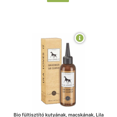
Bio fültisztító kutyának, macskának, Lila