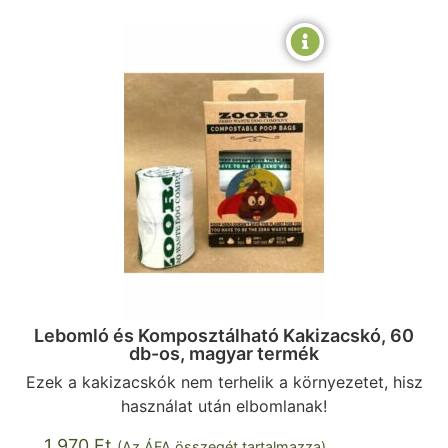
Lebomló és Komposztálható Kakizacskó, 60
db-os, magyar termék
Ezek a kakizacskók nem terhelik a környezetet, hisz
használat után elbomlanak!
1 970
Ft
(Az ÁFA összegét tartalmazza)