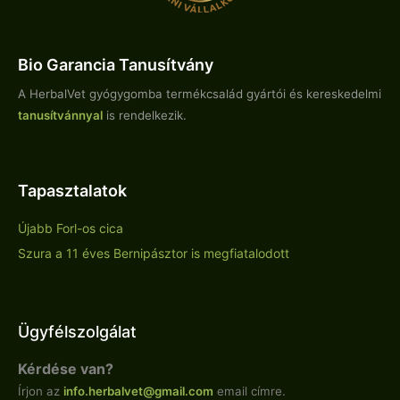
Bio Garancia Tanusítvány
A HerbalVet gyógygomba termékcsalád gyártói és kereskedelmi
tanusítvánnyal
is rendelkezik.
Tapasztalatok
Újabb Forl-os cica
Szura a 11 éves Bernipásztor is megfiatalodott
Ügyfélszolgálat
Kérdése van?
Írjon az
info.
herbalvet
@gmail.com
email címre.