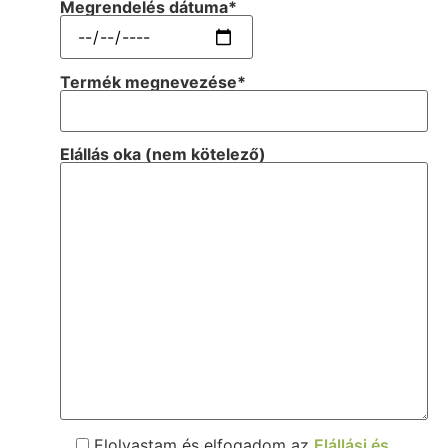
Megrendelés dátuma*
Termék megnevezése*
Elállás oka (nem kötelező)
Elolvastam és elfogadom az
Elállási és