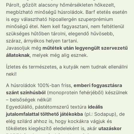
Párolt, gőzölt alacsony hőmérsékleten hőkezelt,
megbízható minőségű húsroládok. Barf etetés esetén
is egy választható hipoallergén szuperprémium
minőségű étel. Nem kell fagyasztani, nem feltétlenül
szükséges hűtőben tárolni, elegendő hűvösebb,
száraz, árnyékos helyen tartani.
Javasoljuk még
műtétek után legyengült szervezetű
állatoknak
, melyek még alig esznek.
Ízletes és természetes, a kutyák nem tudnak ellenállni
neki!
A húsroládok 100%-ban friss,
emberi fogyasztásra
szánt színhúsból
(monoprotein fehérjéből) készülnek
– belsőségek nélkül!
Egyedülálló, pástétomszerű textúra
ideális
jutalomfalattal tölthető játékokba
(pl.: Sodapup), de
elég szilárd ahhoz is, hogy kockákra vágjuk és
tökéletes kiegészítő eledeleként is, akár
utazáskor