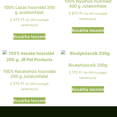
100% Nyúlhús húsrolád
400 g Jutalomfalat
100% Lazac húsrolád 200
g Jutalomfalat
3 870
Ft
(Az ÁFA összegét
tartalmazza)
2 470
Ft
(Az ÁFA összegét
tartalmazza)
Kosárba teszem
Kosárba teszem
Bivalyhúscsík 200g
100% Kecskehús húsrolád
2 170
Ft
(Az ÁFA összegét
200 g Jutalomfalat
tartalmazza)
2 570
Ft
(Az ÁFA összegét
Kosárba teszem
tartalmazza)
Kosárba teszem