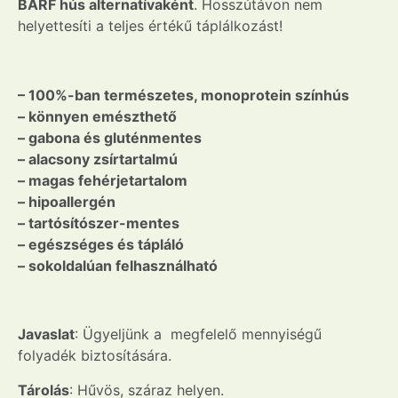
BARF hús alternatívaként
. Hosszútávon nem
helyettesíti a teljes értékű táplálkozást!
– 100%-ban természetes, monoprotein színhús
– könnyen emészthető
– gabona és gluténmentes
– alacsony zsírtartalmú
– magas fehérjetartalom
– hipoallergén
– tartósítószer-mentes
– egészséges és tápláló
– sokoldalúan felhasználható
Javaslat
: Ügyeljünk a megfelelő mennyiségű
folyadék biztosítására.
Tárolás
: Hűvös, száraz helyen.