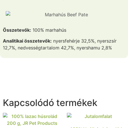
Összetevők:
100% marhahús
Analitikai összetevők:
nyersfehérje 32,5%, nyerszsír
12,7%, nedvességtartalom 42,7%, nyershamu 2,8%
Kapcsolódó termékek