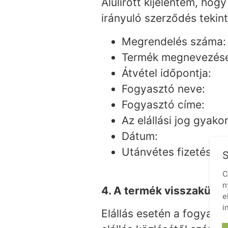
Alulírott kijelentem, hog
irányuló szerződés tekin
Megrendelés száma:
Termék megnevezés
Átvétel időpontja:
Fogyasztó neve:
Fogyasztó címe:
Az elállási jog gyako
Dátum:
Utánvétes fizetés e
S
C
n
4. A termék visszaküld
e
i
Elállás esetén a fogyasz