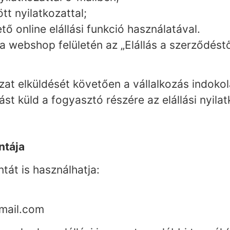
t nyilatkozattal;
ő online elállási funkció használatával.
ó a webshop felületén az „Elállás a szerződés
kozat elküldését követően a vállalkozás indoko
ást küld a fogyasztó részére az elállási nyila
intája
tát is használhatja:
gmail.com