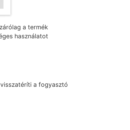
re:
izárólag a termék
éges használatot
visszatéríti a fogyasztó