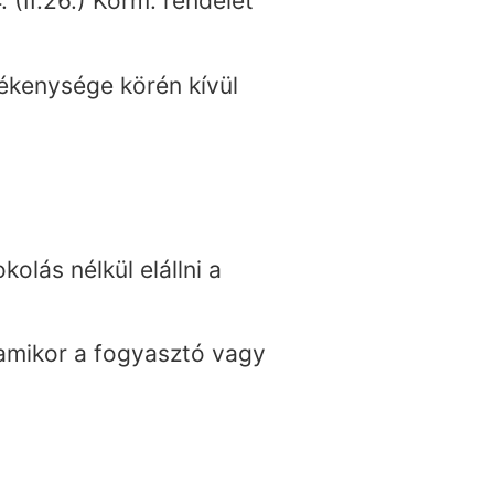
 (II.26.) Korm. rendelet
vékenysége körén kívül
olás nélkül elállni a
 amikor a fogyasztó vagy