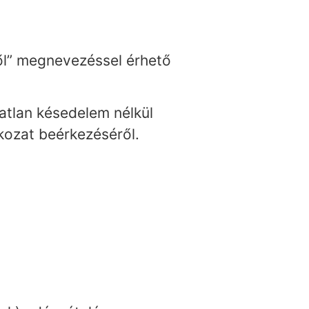
től” megnevezéssel érhető
latlan késedelem nélkül
tkozat beérkezéséről.