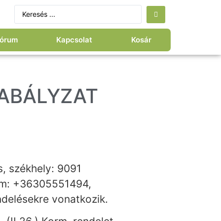
órum
Kapcsolat
Kosár
ZABÁLYZAT
ós, székhely: 9091
zám: +36305551494,
delésekre vonatkozik.