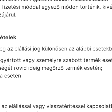
ti fizetési móddal egyező módon történik, ki
ájárul.
ivételek
eg az elállási jog különösen az alábbi esetek
 gyártott vagy személyre szabott termék ese
égét rövid ideig megőrző termék esetén;
sa esetén
z elállással vagy visszatérítéssel kapcsolat