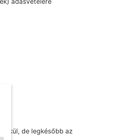
(ek) adásvételére
zám:
nélkül, de legkésőbb az