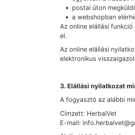
postai úton megküldöt
a webshopban elérhet
Az online elállási funkci
el.
Az online elállási nyilat
elektronikus visszaigazol
3. Elállási nyilatkozat m
A fogyasztó az alábbi min
Címzett: HerbalVet
E-mail: info.herbalvet@