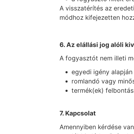
A visszatérítés az erede
módhoz kifejezetten hozz
6. Az elállási jog alóli k
A fogyasztót nem illeti m
egyedi igény alapján
romlandó vagy minős
termék(ek) felbontá
7. Kapcsolat
Amennyiben kérdése van a