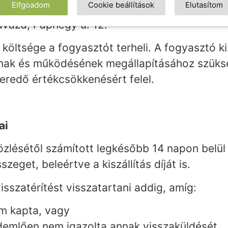
ott 14 napon belül visszaküldeni az alábbi cím
Elfgoadom
Cookie beállítások
Elutasítom
avazd, Paphegy u. 12.
 költsége a fogyasztót terheli. A fogyasztó k
ainak és működésének megállapításához szüks
eredő értékcsökkenésért felel.
ai
közlésétől számított legkésőbb 14 napon belül 
szeget, beleértve a kiszállítás díját is.
visszatérítést visszatartani addig, amíg:
em kapta, vagy
rdemlően nem igazolta annak visszaküldését.