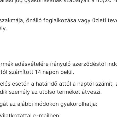
állási jog gyakorlásának szabályait a 45/2014.
zakmája, önálló foglalkozása vagy üzleti te
ly.
rmék adásvételére irányuló szerződéstől indok
tól számított 14 napon belül.
elés esetén a határidő attól a naptól számít,
adik személy az utolsó terméket átveszi.
jogát az alábbi módokon gyakorolhatja:
yilatkozattal e-mailben;