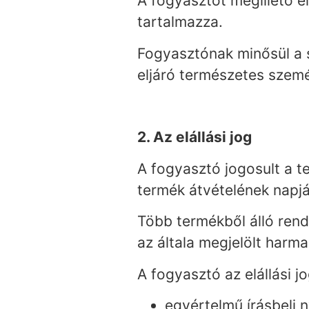
A fogyasztót megillető el
tartalmazza.
Fogyasztónak minősül a s
eljáró természetes szemé
2. Az elállási jog
A fogyasztó jogosult a te
termék átvételének napjá
Több termékből álló rend
az általa megjelölt harm
A fogyasztó az elállási 
egyértelmű írásbeli n