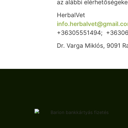
az alábbi elérhetőségeke
HerbalVet
info.herbalvet@gmail.c
+36305551494; +3630
Dr. Varga Miklós, 9091 R