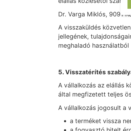
elállás közlésétől számít
Dr. Varga Miklós, 9091 R
A visszaküldés közvetlen
jellegének, tulajdonság
meghaladó használatból 
5. Visszatérítés szabály
A vállalkozás az elállás 
által megfizetett teljes ös
A vállalkozás jogosult a 
a terméket vissza n
a fogyasztó hitelt é