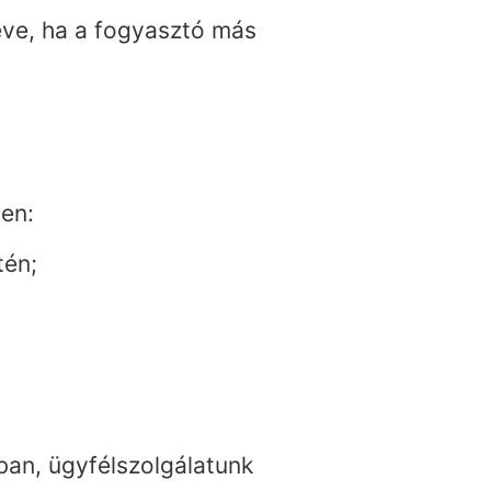
véve, ha a fogyasztó más
ben:
tén;
ban, ügyfélszolgálatunk