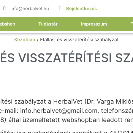
info@herbalvet.hu
Bejelentkezés
ebshop
Tudástár
Impresszum
F
Kezdőlap
/ Elállási és visszatérítési szabályzat
 ÉS VISSZATÉRÍTÉSI S
s
érítési szabályzat a HerbalVet (Dr. Varga Mikl
 e-mail: info.herbalvet@gmail.com, telefons
 által üzemeltetett webshopban leadott ren