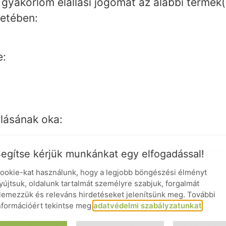
y gyakorlom elállási jogomat az alábbi termék
tetében:
e:
rlásának oka:
setén a Vásárló által megadott bankszámlas
egítse kérjük munkánkat egy elfogadással!
ookie-kat használunk, hogy a legjobb böngészési élményt
yújtsuk, oldalunk tartalmát személyre szabjuk, forgalmát
ése
lemezzük és releváns hirdetéseket jelenítsünk meg. További
nformációért tekintse meg
adatvédelmi szabályzatunkat
.
tó köteles a terméket indokolatlan késedelem 