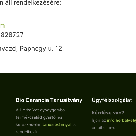
n áll rendelkezésére:
om
6828727
avazd, Paphegy u. 12.
Bio Garancia Tanusítvány
Ügyfélszolgálat
A HerbalVet gyógygomba
Kérdése van?
termékcsalád gyártói és
Írjon az
info.
herbalvet
kereskedelmi
tanusítvánnyal
is
email címre.
rendelkezik.