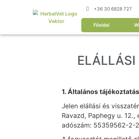
+36 30 6828 727
Főoldal
W
ELÁLLÁSI
1. Általános tájékoztatá
Jelen elállási és visszat
Ravazd, Paphegy u. 12.,
adószám: 55359562-2-28)