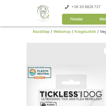
+36 30 6828 727
Főoldal
We
Kezdőlap
/
Webshop
/
Kiegészítők
/ Veg