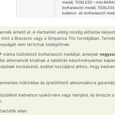
medál, TICKLESS – mini BARAC
bolhariasztó medál, TICKLESS
kullancs- és bolhariasztó med
ermék érhető el. A HerbalVet eddig mindig előtérbe helyez
, mint a Bravecto vagy a Simparica Trio formájában. Termé
nyságát nem tartottuk kielégítőnek.
®
márka különböző bolhariasztó medáljai, amelyek
vegysz
bb alternatívát kínálnak a tablettás készítményekhez képes
a csípések kockázatát, ezáltal hozzájárul ahhoz, hogy ked
zermentes működése és újratölthető akkumulátora garantál
készüléket kedvence nyakörvére vagy hámjára, és élvezze a
n.
lősködők ellen: