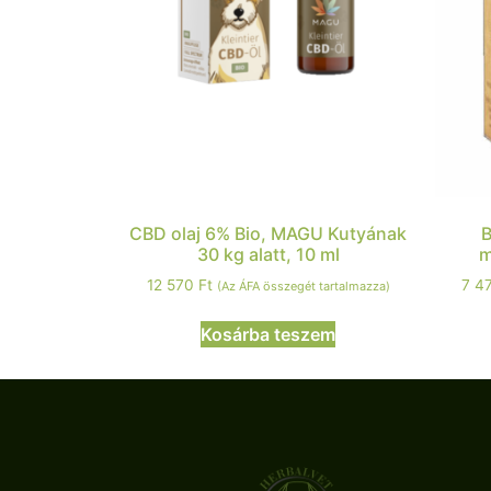
CBD olaj 6% Bio, MAGU Kutyának
B
30 kg alatt, 10 ml
m
12 570
Ft
7 4
(Az ÁFA összegét tartalmazza)
Kosárba teszem