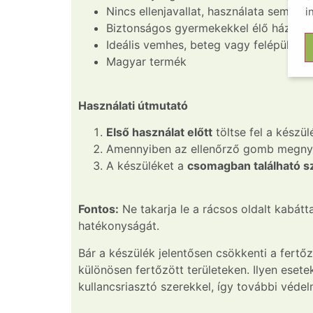
Nincs ellenjavallat, használata sem az
i
Biztonságos gyermekekkel élő háziáll
Ideális vemhes, beteg vagy felépülő ál
Magyar termék
Használati útmutató
Első használat előtt
töltse fel a készü
Amennyiben az ellenőrző gomb megn
A készüléket a
csomagban található sz
Fontos:
Ne takarja le a rácsos oldalt kabátt
hatékonyságát.
Bár a készülék jelentősen csökkenti a fertő
különösen fertőzött területeken. Ilyen eset
kullancsriasztó szerekkel, így további véde