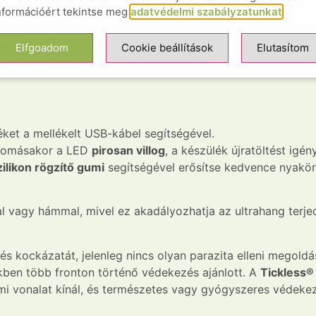
 állatot, sem az embert nem zavarja
nformációért tekintse meg
adatvédelmi szabályzatunkat
.
atok számára
latoknak
Elfgoadom
Cookie beállítások
Elutasítom
léket a mellékelt USB-kábel segítségével.
yomásakor a LED
pirosan villog
, a készülék újratöltést igény
ilikon rögzítő gumi
segítségével erősítse kedvence nyakör
al vagy hámmal, mivel ez akadályozhatja az ultrahang terje
zés kockázatát, jelenleg nincs olyan parazita elleni megold
ekben több fronton történő védekezés ajánlott. A
Tickless®
lmi vonalat kínál, és természetes vagy gyógyszeres védekez