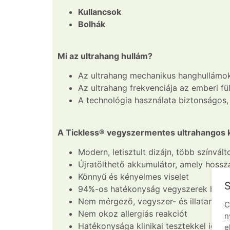
Kullancsok
Bolhák
Mi az ultrahang hullám?
Az ultrahang mechanikus hanghullámokbó
Az ultrahang frekvenciája az emberi fü
A technológia használata biztonságos, 
A Tickless® vegyszermentes ultrahangos ku
Modern, letisztult dizájn, több színvál
Újratölthető akkumulátor, amely hossz
Könnyű és kényelmes viselet
S
94%-os hatékonyság vegyszerek haszn
Nem mérgező, vegyszer- és illatanya
C
Nem okoz allergiás reakciót
n
Hatékonysága klinikai tesztekkel igazo
e