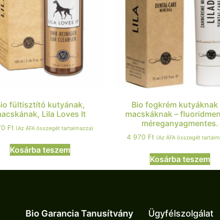
io fültisztító kutyának,
Bio fogkrém kutyáknak
acskának, Lila Loves It
macskáknak – fluoridmen
méreganyagmentes.
70
Ft
(Az ÁFA összegét tartalmazza)
4 970
Ft
(Az ÁFA összegét tartal
Kosárba teszem
Kosárba teszem
Bio Garancia Tanusítvány
Ügyfélszolgálat