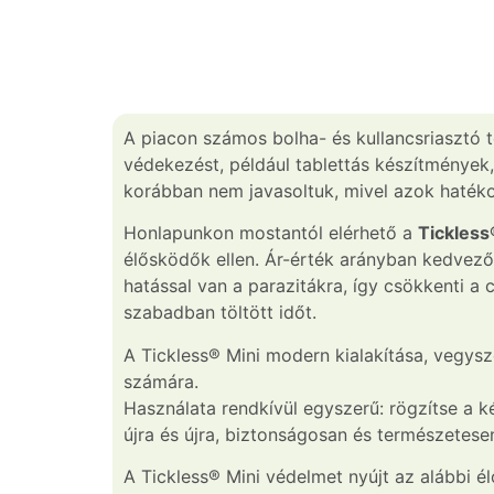
A piacon számos bolha- és kullancsriasztó t
védekezést, például tablettás készítmények
korábban nem javasoltuk, mivel azok hatéko
Honlapunkon mostantól elérhető a
Tickless
élősködők ellen. Ár-érték arányban kedvező
hatással van a parazitákra, így csökkenti 
szabadban töltött időt.
A Tickless® Mini modern kialakítása, vegys
számára.
Használata rendkívül egyszerű: rögzítse a 
újra és újra, biztonságosan és természetese
A Tickless® Mini védelmet nyújt az alábbi é