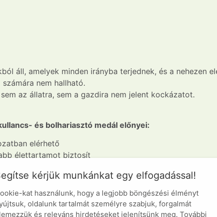
l áll, amelyek minden irányba terjednek, és a nehezen elér
l számára nem hallható.
sem az állatra, sem a gazdira nem jelent kockázatot.
llancs- és bolhariasztó medál előnyei:
tozatban elérhető
abb élettartamot biztosít
egítse kérjük munkánkat egy elfogadással!
álata nélkül
gmentes
ookie-kat használunk, hogy a legjobb böngészési élményt
yújtsuk, oldalunk tartalmát személyre szabjuk, forgalmát
lt
lemezzük és releváns hirdetéseket jelenítsünk meg. További