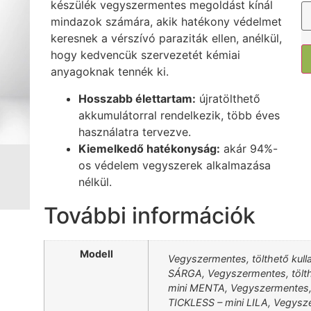
készülék vegyszermentes megoldást kínál
mindazok számára, akik hatékony védelmet
keresnek a vérszívó paraziták ellen, anélkül,
hogy kedvencük szervezetét kémiai
anyagoknak tennék ki.
Hosszabb élettartam:
újratölthető
akkumulátorral rendelkezik, több éves
használatra tervezve.
Kiemelkedő hatékonyság:
akár 94%-
os védelem vegyszerek alkalmazása
nélkül.
További információk
Modell
Vegyszermentes, tölthető kull
SÁRGA, Vegyszermentes, tölth
mini MENTA, Vegyszermentes, t
TICKLESS – mini LILA, Vegysze