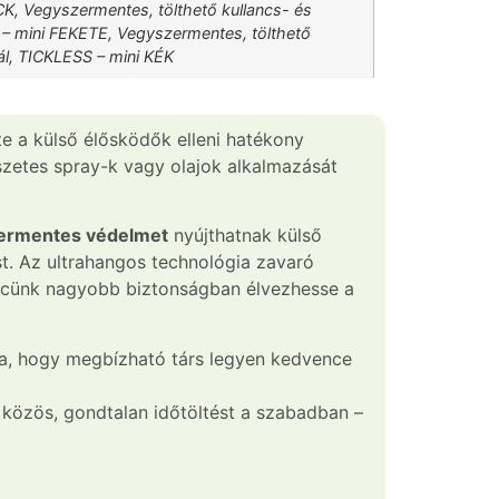
K, Vegyszermentes, tölthető kullancs- és
 – mini FEKETE, Vegyszermentes, tölthető
ál, TICKLESS – mini KÉK
te a külső élősködők elleni hatékony
szetes spray-k vagy olajok alkalmazását
ermentes védelmet
nyújthatnak külső
t. Az ultrahangos technológia zavaró
vencünk nagyobb biztonságban élvezhesse a
ja, hogy megbízható társ legyen kedvence
 közös, gondtalan időtöltést a szabadban –