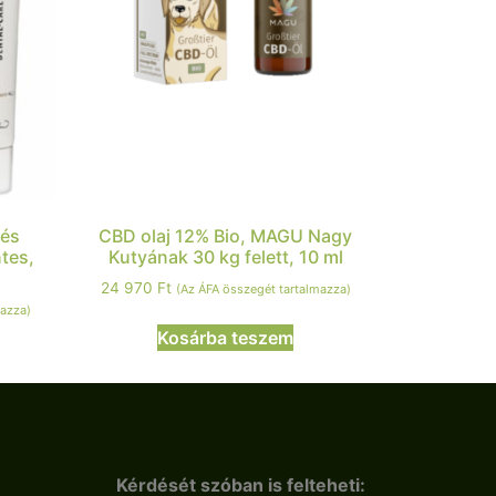
 és
CBD olaj 12% Bio, MAGU Nagy
tes,
Kutyának 30 kg felett, 10 ml
24 970
Ft
(Az ÁFA összegét tartalmazza)
mazza)
Kosárba teszem
Kérdését szóban is felteheti: