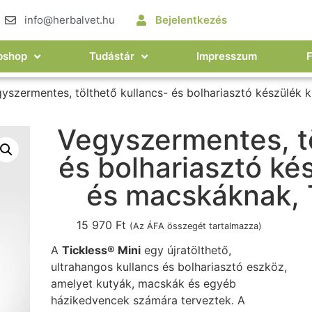
info@herbalvet.hu
Bejelentkezés
bshop
Tudástár
Impresszum
yszermentes, tölthető kullancs- és bolhariasztó készülék
Vegyszermentes, tö
és bolhariasztó ké
és macskáknak, 
15 970
Ft
(Az ÁFA összegét tartalmazza)
A
Tickless® Mini
egy újratölthető,
ultrahangos kullancs és bolhariasztó eszköz,
amelyet kutyák, macskák és egyéb
házikedvencek számára terveztek. A