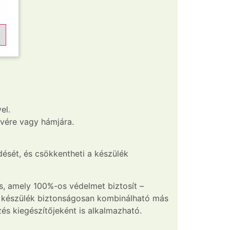
el.
vére vagy hámjára.
dését, és csökkentheti a készülék
ás, amely 100%-os védelmet biztosít –
készülék biztonságosan kombinálható más
és kiegészítőjeként is alkalmazható.