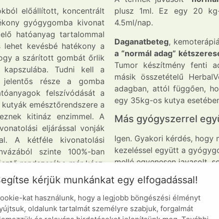
ól előállított, koncentrált
plusz 1ml. Ez egy 20 kg
yékony gyógygomba kivonat
4.5ml/nap.
elő hatóanyag tartalommal
Daganatbeteg
, kemoterápiá
s lehet kevésbé hatékony a
a “normál adag” kétszeresé
hogy a szárított gombát őrlik
Tumor készítmény fenti ad
 kapszulába. Tudni kell a
másik összetételű Herbal
 jelentős része a gomba
adagban, attól függően, ho
atóanyagok felszívódását a
egy 35kg-os kutya esetében
a kutyák emésztőrendszere a
keznek kitináz enzimmel. A
Más gyógyszerrel egy
onatolási eljárással vonják
Igen. Gyakori kérdés, hogy 
l. A kétféle kivonatolási
kezeléssel együtt a gyógyg
nvázából szinte 100%-ban
mellé egyenesen javasolt, s
észtő rendszerébe már kész,
terápia együttes alkalmazás
os anyagok. A termék cukor
egítse kérjük munkánkat egy elfogadással!
Mindennel adható együtt, il
n fontos a hiteles, gyártói
inzulin
kezelés. Ezekben az 
ookie-kat használunk, hogy a legjobb böngészési élményt
 micélium hálózatuk révén a
yújtsuk, oldalunk tartalmát személyre szabjuk, forgalmát
óvatosságot igényel. Ezekb
l szivacsszerűen felvesznek