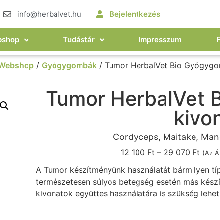
info@herbalvet.hu
Bejelentkezés
bshop
Tudástár
Impresszum
Webshop
/
Gyógygombák
/ Tumor HerbalVet Bio Gyógygo
Tumor HerbalVet 
kivo
Cordyceps, Maitake, Mandu
12 100
Ft
–
29 070
Ft
(Az Á
A Tumor készítményünk használatát bármilyen típ
természetesen súlyos betegség esetén más kés
kivonatok együttes használatára is szükség lehet