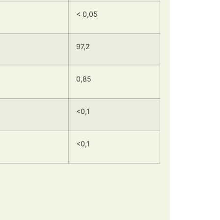
< 0,05
97,2
)
0,85
<0,1
<0,1