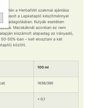
sért.
esetén a HerbalVet szakmai ajánlása
 javasolt a Lepketapló készítménnyel
upla) adagolásban. Kutyák esetében
lmazása. Macskáknál azonban ez nem
 alapján kiszámolt alapadag az irányadó,
50-50%-ban – kell elosztani a két
tapló) között.
100 ml
cal)
1636/390
< 0,1