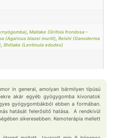
hernyógomba)
,
Maitake (Grifola frondosa –
 (Agaricus blazei murill)
,
Reishi (Ganoderma
)
,
Shiitake (Lentinula edodes)
mor in general, amolyan bármilyen típúsú
nyekre akár egyéb gyógygomba kivonatok
e egyes gyógygombákból ebben a formában.
ás hatását felerősítő hatása. A rendkívül
ségében sikeresebben. Kemoterápia mellett
t étrend mellett. Javasolt min 6 hónapos