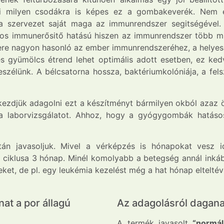
tni milyen csodákra is képes ez a gombakeverék. Ne
szervezet saját maga az immunrendszer segitségével. 
os immunerősitő hatású hiszen az immunrendszer több min
e nagyon hasonló az ember immunrendszeréhez, a helyes 
 gyümölcs étrend lehet optimális adott esetben, ez ked
szélünk. A bélcsatorna hossza, baktériumkolóniája, a fel
zdjük adagolni ezt a készítményt bármilyen okból azaz ön
a laborvizsgálatot. Ahhoz, hogy a gyógygombák hatáso
után javasoljuk. Mivel a vérképzés is hónapokat vesz 
i ciklusa 3 hónap. Minél komolyabb a betegség annál inkáb
leket, de pl. egy leukémia kezelést még a hat hónap eltelt
at a por állagú
Az adagolásról dagan
A termék javasolt
“normál