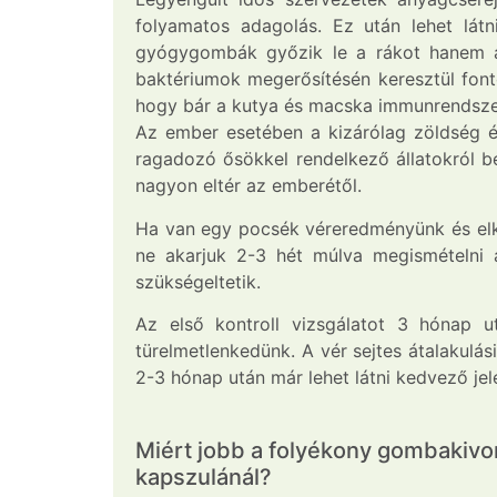
folyamatos adagolás. Ez után lehet lá
gyógygombák győzik le a rákot hanem a 
baktériumok megerősítésén keresztül font
hogy bár a kutya és macska immunrendszer
Az ember esetében a kizárólag zöldség és
ragadozó ősökkel rendelkező állatokról be
nagyon eltér az emberétől.
Ha van egy pocsék véreredményünk és elke
ne akarjuk 2-3 hét múlva megismételni 
szükségeltetik.
Az első kontroll vizsgálatot 3 hónap 
türelmetlenkedünk. A vér sejtes átalakulás
2-3 hónap után már lehet látni kedvező je
Miért jobb a folyékony gombakivon
kapszulánál?