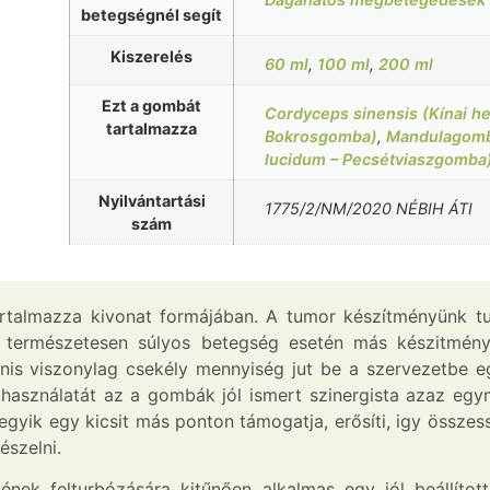
betegségnél segít
Kiszerelés
60 ml
,
100 ml
,
200 ml
Ezt a gombát
Cordyceps sinensis (Kínai 
tartalmazza
Bokrosgomba)
,
Mandulagomba
lucidum – Pecsétviaszgomba
Nyilvántartási
1775/2/NM/2020 NÉBIH ÁTI
szám
talmazza kivonat formájában. A tumor készítményünk tu
át, természetesen súlyos betegség esetén más készitmé
anis viszonylag csekély mennyiség jut be a szervezetb
használatát az a gombák jól ismert szinergista azaz egym
yik egy kicsit más ponton támogatja, erősíti, igy összes
észelni.
ének felturbózására kitűnően alkalmas egy jól beállítot