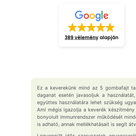
389 vélemény
alapján
Ez a keverekünk mind az 5 gombafajt tar
daganat esetén javasoljuk a használat
együttes használatára lehet szükség ugy
Ami mégis igazolja a keverék készítmény 
bonyolult immunrendszer működését mindeg
is adható, annak mellékhatásait is segít átv
Legyengült idős szervezetek anyagcseréj