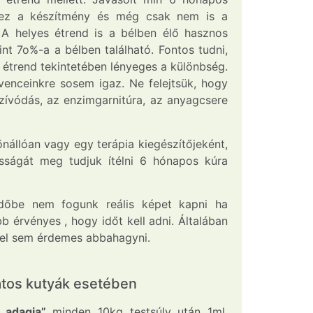
m ez a készítmény és még csak nem is a
A helyes étrend is a bélben élő hasznos
t 7o%-a a bélben található. Fontos tudni,
étrend tekintetében lényeges a különbség.
venceinkre sosem igaz. Ne felejtsük, hogy
szívódás, az enzimgarnitúra, az anyagcsere
állóan vagy egy terápia kiegészítőjeként,
sságát meg tudjuk ítélni 6 hónapos kúra
időbe nem fogunk reális képet kapni ha
b érvényes , hogy időt kell adni. Általában
ével sem érdemes abbahagyni.
atos kutyák esetében
 adagja”
minden 10kg testsúly után 1ml,