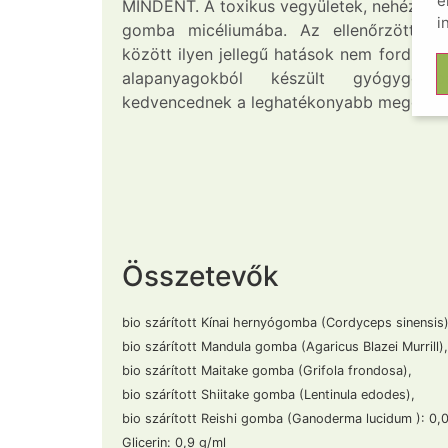
e
MINDENT. A toxikus vegyületek, nehézféme
i
gomba micéliumába. Az ellenőrzött bi
között ilyen jellegű hatások nem fordulnak
alapanyagokból készült gyógygomb
kedvencednek a leghatékonyabb megoldás
Összetevők
bio szárított Kínai hernyógomba (Cordyceps sinensis)
bio szárított Mandula gomba (Agaricus Blazei Murrill),
bio szárított Maitake gomba (Grifola frondosa),
bio szárított Shiitake gomba (Lentinula edodes),
bio szárított Reishi gomba (Ganoderma lucidum ): 0,
Glicerin: 0,9 g/ml