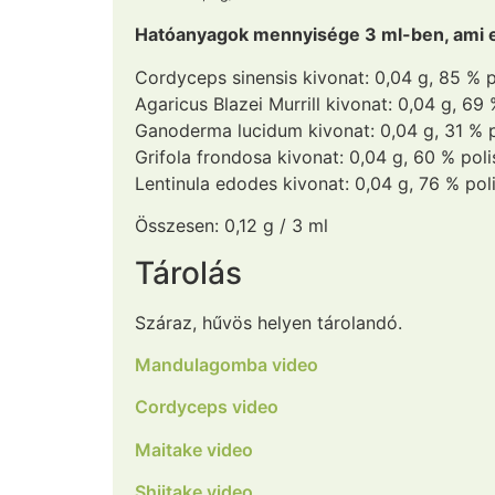
Hatóanyagok mennyisége 3 ml-ben, ami eg
Cordyceps sinensis kivonat: 0,04 g, 85 % p
Agaricus Blazei Murrill kivonat: 0,04 g, 69
Ganoderma lucidum kivonat: 0,04 g, 31 % p
Grifola frondosa kivonat: 0,04 g, 60 % pol
Lentinula edodes kivonat: 0,04 g, 76 % pol
Összesen: 0,12 g / 3 ml
Tárolás
Száraz, hűvös helyen tárolandó.
Mandulagomba video
Cordyceps video
Maitake video
Shiitake video