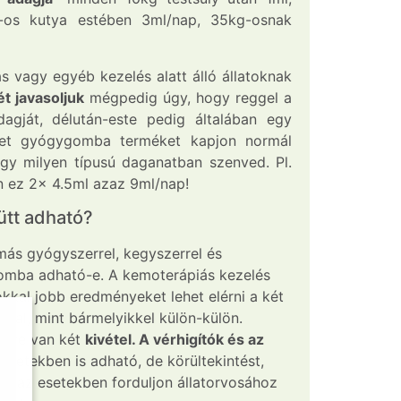
-os kutya estében 3ml/nap, 35kg-osnak
s vagy egyéb kezelés alatt álló állatoknak
t javasoljuk
mégpedig úgy, hogy reggel a
agját, délután-este pedig általában egy
Vet gyógygomba terméket kapjon normál
gy milyen típusú daganatban szenved. Pl.
 ez 2x 4.5ml azaz 9ml/nap!
ütt adható?
más gyógyszerrel, kegyszerrel és
omba adható-e. A kemoterápiás kezelés
okkal jobb eredményeket lehet elérni a két
ával, mint bármelyikkel külön-külön.
letve van két
kivétel. A vérhigítók és az
esetekben is adható, de körültekintést,
en az esetekben forduljon állatorvosához