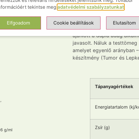
lemezzük és releváns hirdetéseket jelenítsünk meg. További
vagy a HerbalVet-hez tanác
k akadálytalanul bejutnak a
nformációért tekintse meg
adatvédelmi szabályzatunkat
.
o termesztési körülmények
Daganatos megbetegedések 
 elő, ezért mi kizárólag BIO
alapján a Tumor készítményt
Elfgoadom
Cookie beállítások
Elutasítom
a kivonatokat kínálunk
együtt alkalmazni, emelt (d
 érdekében!
ajánlott a dupla adag alka
javasolt. Náluk a testtömeg
amelyet egyenlő arányban – 
készítmény (Tumor és Lepke
Tápanyagértékek
,
Energiatartalom (kj/k
Zsír (g)
06 g/ml