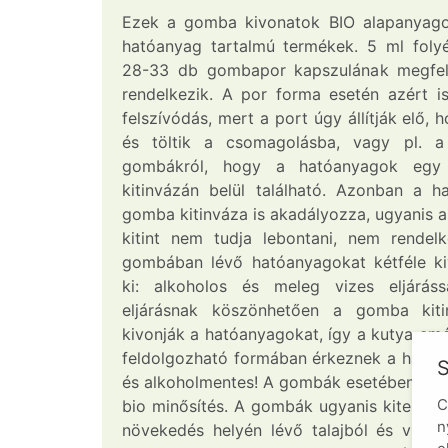
Ezek a gomba kivonatok BIO alapanyagokb
hatóanyag tartalmú termékek. 5 ml fol
28-33 db gombapor kapszulának megfel
rendelkezik. A por forma esetén azért i
felszívódás, mert a port úgy állítják elő, 
és töltik a csomagolásba, vagy pl. a
gombákról, hogy a hatóanyagok egy
kitinvázán belül található. Azonban a h
gomba kitinváza is akadályozza, ugyanis 
kitint nem tudja lebontani, nem rendel
gombában lévő hatóanyagokat kétféle kiv
ki: alkoholos és meleg vizes eljárássa
eljárásnak köszönhetően a gomba kiti
kivonják a hatóanyagokat, így a kutya em
feldolgozható formában érkeznek a haszn
S
és alkoholmentes! A gombák esetében nagyo
C
bio minősítés. A gombák ugyanis kiterjedt
n
növekedés helyén lévő talajból és vízbő