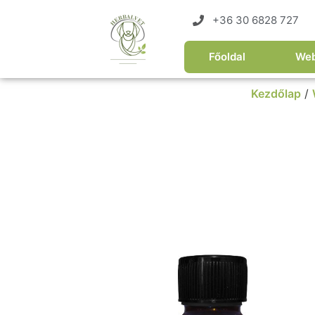
+36 30 6828 727
Főoldal
We
Kezdőlap
/