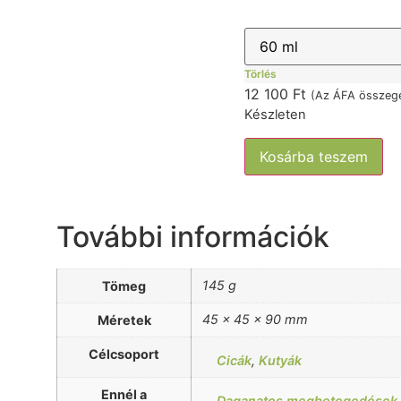
Törlés
12 100
Ft
(Az ÁFA összegé
Készleten
Kosárba teszem
További információk
145 g
Tömeg
45 × 45 × 90 mm
Méretek
Célcsoport
Cicák
,
Kutyák
Ennél a
Daganatos megbetegedések