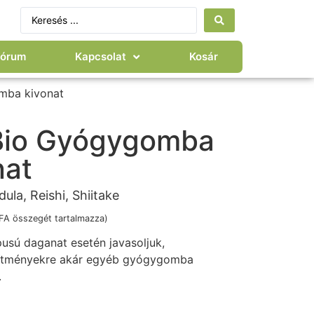
Fórum
Kapcsolat
Kosár
mba kivonat
Bio Gyógygomba
nat
la, Reishi, Shiitake
FA összegét tartalmazza)
usú daganat esetén javasoljuk,
zítményekre akár egyéb gyógygomba
.