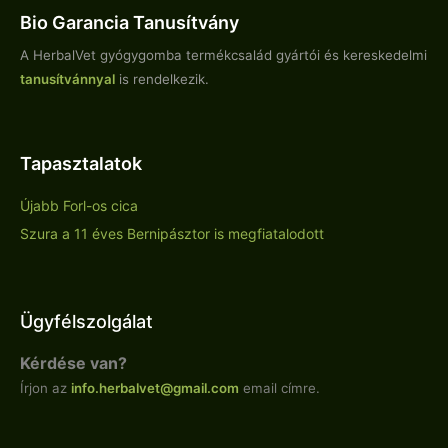
Bio Garancia Tanusítvány
A HerbalVet gyógygomba termékcsalád gyártói és kereskedelmi
tanusítvánnyal
is rendelkezik.
Tapasztalatok
Újabb Forl-os cica
Szura a 11 éves Bernipásztor is megfiatalodott
Ügyfélszolgálat
Kérdése van?
Írjon az
info.
herbalvet
@gmail.com
email címre.