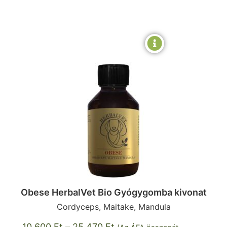
Obese HerbalVet Bio Gyógygomba kivonat
Cordyceps, Maitake, Mandula
10 600
Ft
–
25 470
Ft