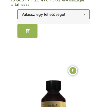
(Az ÁFA összegét
tartalmazza)