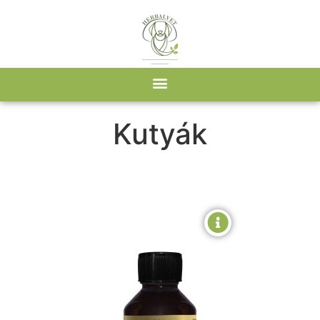
Kezdőlap
/ Célcsoport termék / Kutyák
Kutyák