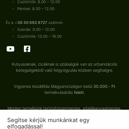
Csütörtök: 8.00 – 12.00
Péntek: 8.00 – 12.00
És a +
36 30 682 8727
számon
Szerda: 9.00 – 12.00
Csütörtök: 13.00 – 16.00
Kutyusoknak, cicáknak is szükségük van az urbanizációs
betegségekből való felgyógyulás közben segítségre.
Ingyenes kiszállítás Magyarországon belül
30.000.- Ft
termékvásárlás
felett
.
Minden termékünk tartósítószermentes, adalékanyagmentes,
természetes alapanyagból készült.
Segítse kérjük munkánkat egy
elfogadással!