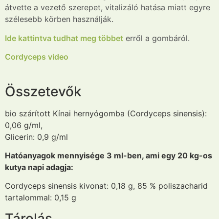
átvette a vezető szerepet, vitalizáló hatása miatt egyre
szélesebb körben használják.
Ide kattintva tudhat meg többet
erről a gombáról.
Cordyceps video
Összetevők
bio szárított Kínai hernyógomba (Cordyceps sinensis):
0,06 g/ml,
Glicerin: 0,9 g/ml
Hatóanyagok mennyisége 3 ml-ben, ami egy 20 kg-os
kutya napi adagja:
Cordyceps sinensis kivonat: 0,18 g, 85 % poliszacharid
tartalommal: 0,15 g
Tárolás