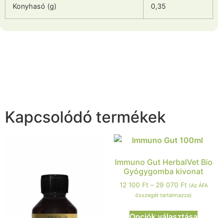
Konyhasó (g)
0,35
Kapcsolódó termékek
Immuno Gut HerbalVet Bio
Gyógygomba kivonat
12 100
Ft
–
29 070
Ft
(Az ÁFA
összegét tartalmazza)
Opciók választása