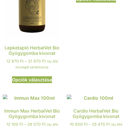
Lepketapló HerbalVet Bio
Gyógygomba kivonat
12 970
Ft
–
31 970
Ft
(Az ÁFA
összegét tartalmazza)
Opciók választása
Immun Max HerbalVet Bio
Cardio HerbalVet Bio
Gyógygomba kivonat
Gyógygomba kivonat
12 100
Ft
–
29 070
Ft
10 600
Ft
–
25 470
Ft
(Az ÁFA
(Az ÁFA