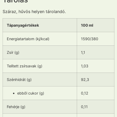
Száraz, hűvös helyen tárolandó.
Tápanyagértékek
100 ml
Energiatartalom (kj/kcal)
1590/380
Zsír (g)
1,1
Telített zsírsavak (g)
1,03
Szénhidrát (g)
92,3
ebből cukor (g)
0,12
Fehérje (g)
0,11