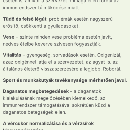
esetén is, amikor a szervezet önmaga ellen fordul az
immunrendszer túlműködése miatt.
Tüdő
és felső légút
i problémák esetén nagyszerű
erősítő, csökkenti a gyulladásokat.
Vese
– szinte minden vese probléma esetén javít,
nedves ételbe keverve szívesen fogyasztják.
Vitalitás
– gyengeség, sorvadások esetén. Oxigenizál,
azaz oxigénnel látja el a szervezetet, az agyat is.
az
általános életerő visszaszerzésére a legjobb. Roborál.
Sport és munkakutyák tevékenysége mérhetően javul.
Daganatos megbetegedések
– a daganatok
kialakulásának megelőzésében
kiemelkedő, az
immunrendszer támogatásával sokrétűen küzd a
daganatos betegségek ellen.
A
vércukor
normalizálása és a
vérzsírok