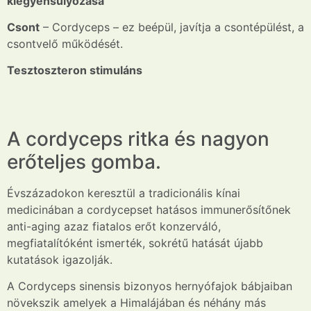
kiegyensúlyozása
Csont
– Cordyceps – ez beépül, javítja a csontépülést, a
csontvelő működését.
Tesztoszteron
stimuláns
A cordyceps ritka és nagyon
erőteljes gomba.
Évszázadokon keresztül a tradicionális kínai
medicinában a cordycepset hatásos immunerősítőnek
anti-aging azaz fiatalos erőt konzerváló,
megfiatalítóként ismerték, sokrétű hatását újabb
kutatások igazolják.
A Cordyceps sinensis bizonyos hernyófajok bábjaiban
növekszik amelyek a Himalájában és néhány más