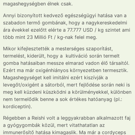
magashegységben élnek csak.
Annyi bizonyított kedvező egészségügyi hatása van a
szabadon termő gombának, hogy a nagykereskedelmi
ára évekkel ezelőtt elérte a 77.777 USD / kg szintet ami
több mint 23 Millió Ft / kg-nak felel meg.
Mikor kifejlesztették a mesterséges szaporítást,
termelést, kiderült, hogy a kultiváció során termelt
gomba hatásaiban messze elmarad vadon élő társaitól.
Ezért ma már o
xigénhiányos környezetben termesztik.
Magashegységet kell imitálni ezért kiszívják a
levegőt/oxigént a sátorból, mert fejlődése során neki is
meg kell küzdeni küszködni a körülményekkel, különben
nem termelődik benne a sok értékes hatóanyag (pl.:
kordiceptin).
Régebben a Reishi volt a leggyakrabban alkalmazott faj
a gyógygombák közül, mert vitathatatlan az
immunerősítő hatása kimagaslik. Ma már a cordyceps