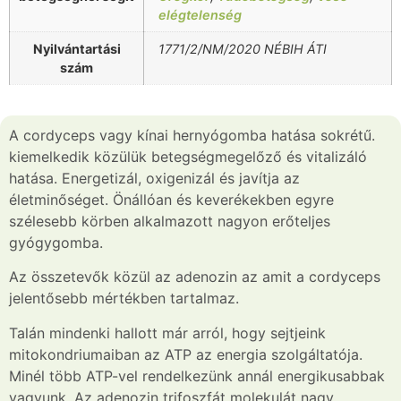
elégtelenség
Nyilvántartási
1771/2/NM/2020 NÉBIH ÁTI
szám
A cordyceps vagy kínai hernyógomba hatása sokrétű.
kiemelkedik közülük betegségmegelőző és vitalizáló
hatása. Energetizál, oxigenizál és javítja az
életminőséget. Önállóan és keverékekben egyre
szélesebb körben alkalmazott nagyon erőteljes
gyógygomba.
Az összetevők közül az adenozin az amit a cordyceps
jelentősebb mértékben tartalmaz.
Talán mindenki hallott már arról, hogy sejtjeink
mitokondriumaiban az ATP az energia szolgáltatója.
Minél több ATP-vel rendelkezünk annál energikusabbak
vagyunk. Az adenozin trifoszfát molekulát nagy