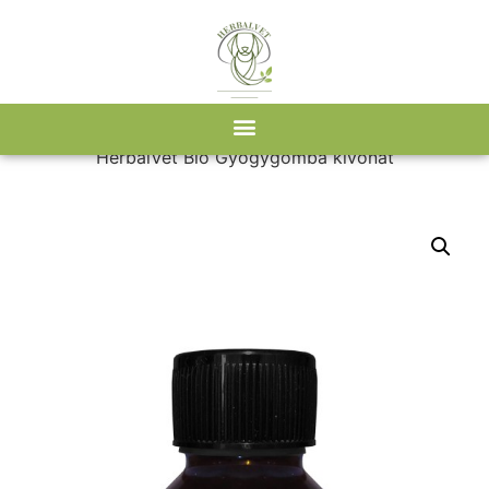
Kezdőlap
/
Webshop
/
Gyógygombák
/ Cordyceps
HerbalVet Bio Gyógygomba kivonat