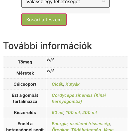
Kosárba teszem
További információk
N/A
Tömeg
N/A
Méretek
Célcsoport
Cicák
,
Kutyák
Ezt a gombát
Cordyceps sinensis (Kínai
tartalmazza
hernyógomba)
Kiszerelés
60 ml
,
100 ml
,
200 ml
Ennél a
Energia, szellemi frissesség
,
betegségnél segít
Öregkor
,
Tüdőbetegség
,
Vese