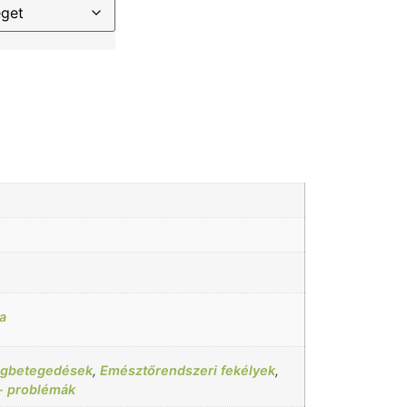
a
egbetegedések
,
Emésztőrendszeri fekélyek
,
- problémák