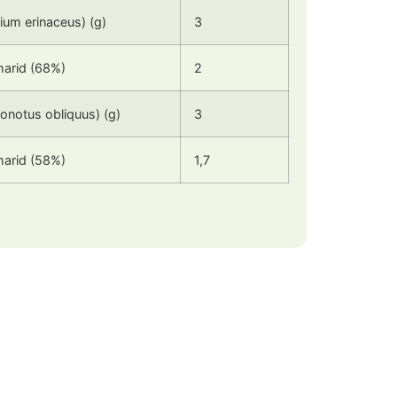
um erinaceus) (g)
3
harid (68%)
2
onotus obliquus) (g)
3
harid (58%)
1,7