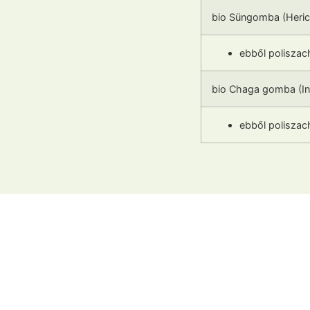
bio Süngomba (Herici
ebből poliszac
bio Chaga gomba (In
ebből poliszac