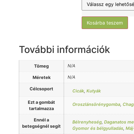
Kosárba teszem
További információk
N/A
Tömeg
N/A
Méretek
Célcsoport
Cicák
,
Kutyák
Ezt a gombát
Oroszlánsörénygomba
,
Chag
tartalmazza
Ennél a
Bélrenyheség
,
Daganatos m
betegségnél segít
Gyomor és bélgyulladás
,
Máj