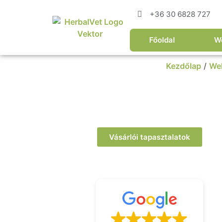
+36 30 6828 727
Főoldal
W
Kezdőlap
/
We
Vásárlói tapasztalatok