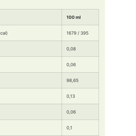
100 ml
cal)
1679 / 395
0,08
0,06
98,65
)
0,13
0,06
0,1