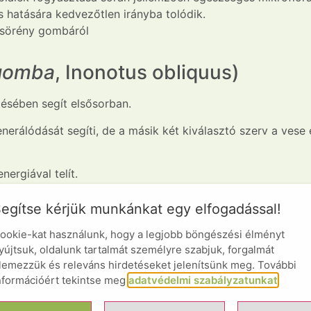
 hatására kedvezőtlen irányba tolódik.
sörény gombáról
gomba
, Inonotus obliquus)
tésében segít elsősorban.
enerálódását segíti, de a másik két kiválasztó szerv a vese
nergiával telít.
kább általános erősítésre, daganatok, fertőzések ellen, má
egítse kérjük munkánkat egy elfogadással!
ználják emberen állaton egyaránt.
ookie-kat használunk, hogy a legjobb böngészési élményt
sejtek termelődését, ami fertőzések leküzdésében fontos.
yújtsuk, oldalunk tartalmát személyre szabjuk, forgalmát
lemezzük és releváns hirdetéseket jelenítsünk meg. További
et számára fontos tápanyagokat is tartalmaz vitaminokat é
nformációért tekintse meg
adatvédelmi szabályzatunkat
.