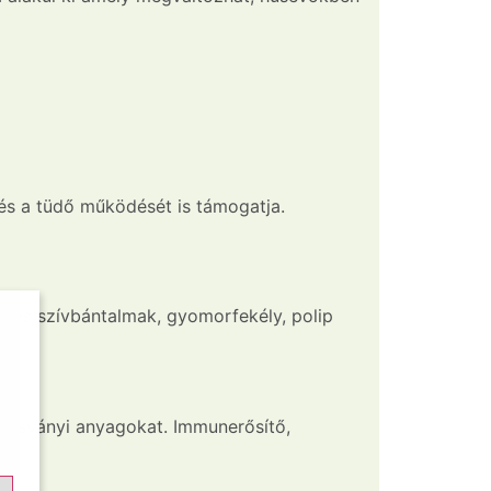
 és a tüdő működését is támogatja.
j és szívbántalmak, gyomorfekély, polip
s ásványi anyagokat. Immunerősítő,