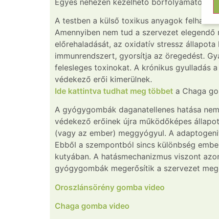
Egyes nehezen kezelhető bőrfolyamatok eset
A testben a külső toxikus anyagok felhalmo
Amennyiben nem tud a szervezet elegendő 
előrehaladását, az oxidatív stressz állapota
immunrendszert, gyorsítja az öregedést. Gyak
felesleges toxinokat. A krónikus gyulladás
védekező erői kimerülnek.
Ide kattintva tudhat meg többet
a Chaga go
A gyógygombák daganatellenes hatása nem a
védekező erőinek újra működőképes állapotba
(vagy az ember) meggyógyul. A adaptogenitá
Ebből a szempontból sincs különbség ember 
kutyában. A hatásmechanizmus viszont azono
gyógygombák megerősítik a szervezet megg
Oroszlánsörény gomba video
Chaga gomba video