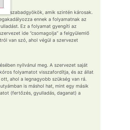
eznek szabadgyökök, amik szintén károsak.
megakadályozza ennek a folyamatnak az
yulladást. Ez a folyamat gyengíti az
zervezet ide ‘’csomagolja’’ a felgyülemlő
ról van szó, ahol végül a szervezet
sében nyilvánul meg. A szervezet saját
ros folyamatot visszafordítja, és az állat
ott, ahol a legnagyobb szükség van rá.
kutyámban is máshol hat, mint egy másik
ot (fertőzés, gyulladás, daganat) a