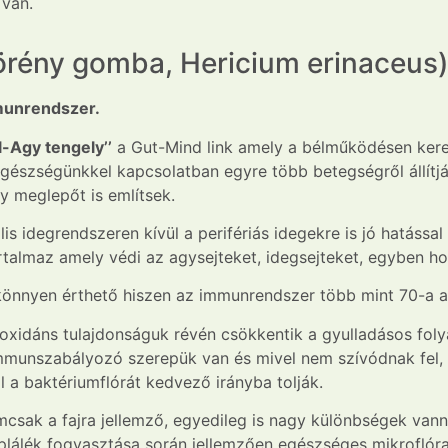
 van.
rény gomba, Hericium erinaceus) 
munrendszer.
l-Agy tengely’’
a Gut-Mind link amely a bélműködésen kere
 Egészségünkkel kapcsolatban egyre több betegségről állít
y meglepőt is említsek.
alis idegrendszeren kívül a perifériás idegekre is jó hatáss
rtalmaz amely védi az agysejteket, idegsejteket, egyben h
önnyen érthető hiszen az immunrendszer több mint 70-a a 
oxidáns tulajdonságuk révén csökkentik a gyulladásos fol
mmunszabályozó szerepük van és mivel nem szívódnak fel, 
l a baktériumflórát kedvező irányba tolják.
csak a fajra jellemző, egyedileg is nagy különbségek vann
áplálék fogyasztása során jellemzően egészséges mikroflór