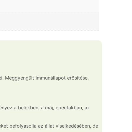
gei. Meggyengült immunállapot erősítése,
ényez a belekben, a máj, epeutakban, az
et befolyásolja az állat viselkedésében, de