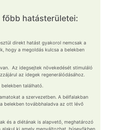
főbb hatásterületei:
sztül direkt hatást gyakorol nemcsak a
ják, hogy a megoldás kulcsa a belekben
al van. Az idegsejtek növekedését stimuláló
ozzájárul az idegek regenerálódásához.
belekben található.
yamatokat a szervezetben. A bélfalakban
a belekben továbbhaladva az ott lévő
ak és a diétának is alapvető, meghatározó
a alakul ki amely megváltozhat, húsevőkben