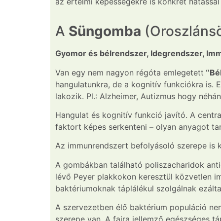
az értelmi képességekre is konkrét hatással
A
Süngomba
(Oroszlánsö
Gyomor és bélrendszer, Idegrendszer, Im
Van egy nem nagyon régóta emlegetett
‘’Bé
hangulatunkra, de a kognitív funkciókra is.
lakozik. Pl.: Alzheimer, Autizmus hogy néhán
Hangulat és kognitív funkció javító. A centr
faktort képes serkenteni – olyan anyagot ta
Az immunrendszert befolyásoló szerepe is k
A gombákban található poliszacharidok anti
lévő Peyer plakkokon keresztül közvetlen i
baktériumoknak táplálékul szolgálnak ezálta
A szervezetben élő baktérium populáció nem
szerepe van. A fajra jellemző egészséges t