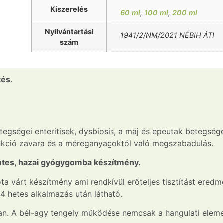
Kiszerelés
60 ml
,
100 ml
,
200 ml
Nyilvántartási
1941/2/NM/2021 NÉBIH ÁTI
szám
tés
.
etegségei enteritisek, dysbiosis, a máj és epeutak betegsé
nkció zavara és a méreganyagoktól való megszabadulás.
entes, hazai gyógygomba készítmény.
 várt készítmény ami rendkívül erőteljes tisztítást eredm
 hetes alkalmazás után látható.
van. A bél-agy tengely működése nemcsak a hangulati elemek