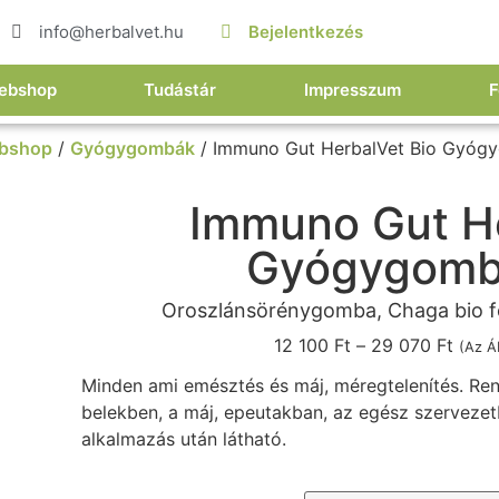
info@herbalvet.hu
Bejelentkezés
ebshop
Tudástár
Impresszum
F
bshop
/
Gyógygombák
/ Immuno Gut HerbalVet Bio Gyóg
Immuno Gut He
Gyógygomba
Oroszlánsörénygomba, Chaga bio 
12 100
Ft
–
29 070
Ft
(Az Á
Minden ami emésztés és máj, méregtelenítés.
R
en
belekben, a máj, epeutakban, az egész szerveze
alkalmazás után látható.