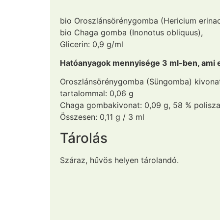
bio Oroszlánsörénygomba (Hericium erinac
bio Chaga gomba (Inonotus obliquus),
Glicerin: 0,9 g/ml
Hatóanyagok mennyisége 3 ml-ben, ami eg
Oroszlánsörénygomba (Süngomba) kivonat:
tartalommal: 0,06 g
Chaga gombakivonat: 0,09 g, 58 % polisza
Összesen: 0,11 g / 3 ml
Tárolás
Száraz, hűvös helyen tárolandó.