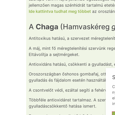
jellemzően magas szénhidrát tartalmú etetés
Ide kattintva tudhat meg többet
az oroszlán
A
Chaga
(Hamvaskéreg
Antitoxikus hatású, a szervezet méregtelení
A máj, mint fő méregtelenítési szervünk reg
Eltávolítja a sejtmérgeket.
Antioxidáns hatású, csökkenti a gyulladást, e
Oroszországban őshonos gombafaj, ott legin
S
gyulladás és fájdalom esetén használták has
C
A csontvelőt védi, ezáltal segíti a fehérvér
n
e
Többféle antioxidánst tartalmaz. A szervez
i
gyulladáscsökkentő hatása ismert.