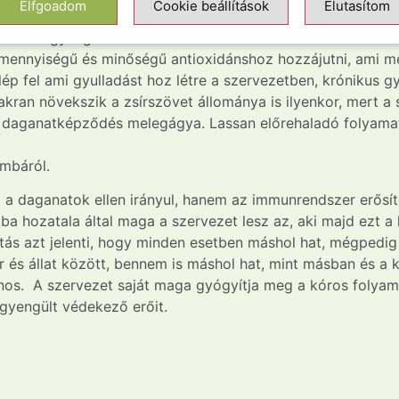
én is segít, mint pl.: emberen a pikkelysömör esetén.
Elfgoadom
Cookie beállítások
Elutasítom
zódása gyengíti szervezetet. Az emésztés során is keletk
mennyiségű és minőségű antioxidánshoz hozzájutni, ami 
 lép fel ami gyulladást hoz létre a szervezetben, krónikus g
ran növekszik a zsírszövet állománya is ilyenkor, mert a s
 a daganatképződés melegágya. Lassan előrehaladó folyamat
mbáról.
 daganatok ellen irányul, hanem az immunrendszer erősíté
 hozatala által maga a szervezet lesz az, aki majd ezt a kó
s azt jelenti, hogy minden esetben máshol hat, mégpedig 
és állat között, bennem is máshol hat, mint másban és a 
s. A szervezet saját maga gyógyítja meg a kóros folyamat
yengült védekező erőit.