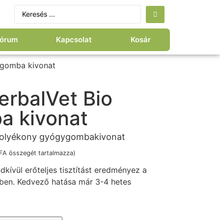
órum
Kapcsolat
Kosár
ygomba kivonat
rbalVet Bio
 kivonat
folyékony gyógygombakivonat
FA összegét tartalmazza)
dkívül erőteljes tisztítást eredményez a
tben. Kedvező hatása már 3-4 hetes