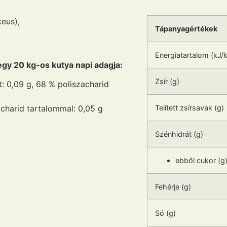
eus),
Tápanyagértékek
Energiatartalom (kJ/k
y 20 kg-os kutya napi adagja:
Zsír (g)
 0,09 g, 68 % poliszacharid
Telített zsírsavak (g)
charid tartalommal: 0,05 g
Szénhidrát (g)
ebből cukor (g
Fehérje (g)
Só (g)