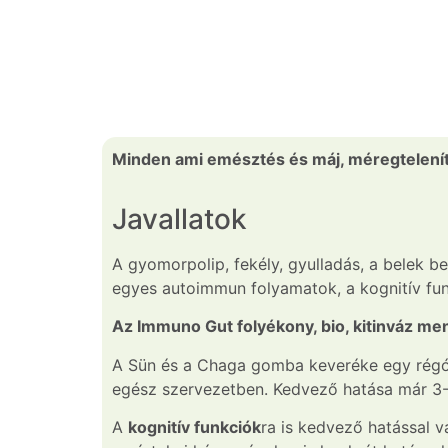
Minden ami emésztés és máj, méregtelení
Javallatok
A gyomorpolip, fekély, gyulladás, a belek b
egyes autoimmun folyamatok, a kognitív fu
Az Immuno Gut folyékony, bio, kitinváz m
A Sün és a Chaga gomba keveréke egy régóta
egész szervezetben. Kedvező hatása már 3-4
A
kognitív funkciók
ra is kedvező hatással 