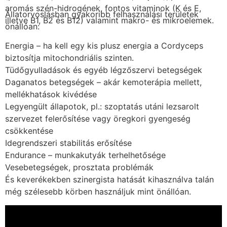
aromás szén-hidrogének, fontos vitaminok (K és E,
Állatorvoslásban gyakoribb felhasználási területek
illetve B1, B2 és B12) valamint makro- és mikroelemek.
önállóan:
Energia – ha kell egy kis plusz energia a Cordyceps
biztosítja mitochondriális szinten.
Tüdőgyulladások és egyéb légzőszervi betegségek
Daganatos betegségek – akár kemoterápia mellett,
mellékhatások kivédése
Legyengült állapotok, pl.: szoptatás utáni lezsarolt
szervezet felerősítése vagy öregkori gyengeség
csökkentése
Idegrendszeri stabilitás erősítése
Endurance – munkakutyák terhelhetősége
Vesebetegségek, prosztata problémák
És keverékekben szinergista hatását kihasználva talán
még szélesebb körben használjuk mint önállóan.