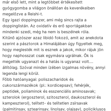
már első lett, mint a legtöbbet értékesített
gyógygomba a világon önállóan és keverékeiben
megelőzve a Reishi-t.
Egy igazi doppingszer, ami még sincs rajta a
doppinglistán. Az oxidatív és erő sportágakban
mindenki szedi, még ha nem is beszélnek róla.
Kitűnő ajzószer azaz libidó fokozó, amit az anekdota
szerint a pásztorok a Himalájában úgy figyeltek meg,
hogy meglesték mit is esznek a jakok, mikor rájuk jön
hogy naphosszat csak egymásra ugrálnak. Ők is
megették ugyanazt és a hatás is ugyanaz volt….
állítólag. Szóval minden ízében izgalmas növény, annyi
legenda lengi körül.
Főbb hatóanyagai: poliszacharidok és
cukorszármazékok (pl.: kordicepsav); fehérjék,
peptidek, poliaminok és esszenciális aminosavak;
szterolok (ergoszterol, szitoszterol, daukoszterol és
kampeszterol), telített- és telítetlen zsírsavak
(palmitinsav, sztearinsav, linolsav, olajsav), policiklusos