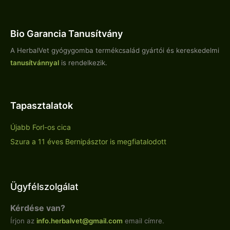
Bio Garancia Tanusítvány
A HerbalVet gyógygomba termékcsalád gyártói és kereskedelmi
tanusítvánnyal
is rendelkezik.
Tapasztalatok
Újabb Forl-os cica
Szura a 11 éves Bernipásztor is megfiatalodott
Ügyfélszolgálat
Kérdése van?
Írjon az
info.
herbalvet
@gmail.com
email címre.