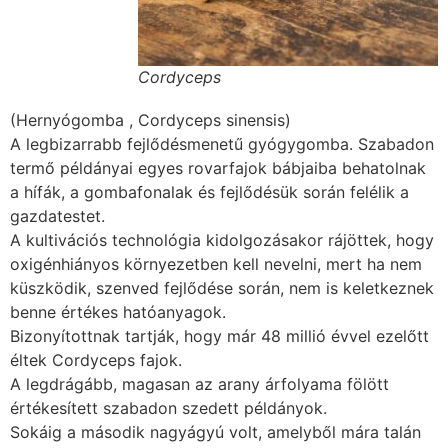
Cordyceps
(Hernyógomba , Cordyceps sinensis)
A legbizarrabb fejlődésmenetű gyógygomba. Szabadon
termő példányai egyes rovarfajok bábjaiba behatolnak
a hífák, a gombafonalak és fejlődésük során felélik a
gazdatestet.
A kultivációs technológia kidolgozásakor rájöttek, hogy
oxigénhiányos környezetben kell nevelni, mert ha nem
küszködik, szenved fejlődése során, nem is keletkeznek
benne értékes hatóanyagok.
Bizonyítottnak tartják, hogy már 48 millió évvel ezelőtt
éltek Cordyceps fajok.
A legdrágább, magasan az arany árfolyama fölött
értékesített szabadon szedett példányok.
Sokáig a második nagyágyú volt, amelyből mára talán