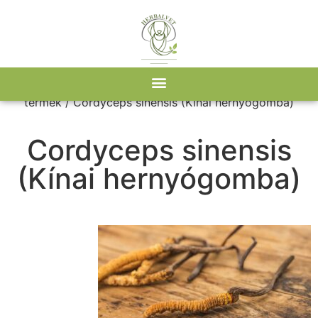
Kezdőlap
/ Ezt a gombát tartalmazza
termék / Cordyceps sinensis (Kínai hernyógomba)
Cordyceps sinensis
(Kínai hernyógomba)