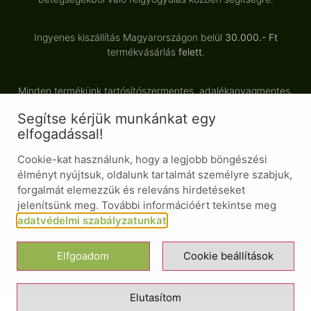
Ingyenes kiszállítás Magyarországon belül
30.000.- Ft
termékvásárlás
felett
.
Minden termékünk tartósítószermentes, adalékanyagmentes,
természetes alapanyagból készült.
Segítse kérjük munkánkat egy
elfogadással!
Cookie-kat használunk, hogy a legjobb böngészési
© Minden jog fenntartva
élményt nyújtsuk, oldalunk tartalmát személyre szabjuk,
Általános Szerződési Feltételek
forgalmát elemezzük és releváns hirdetéseket
jelenítsünk meg. További információért tekintse meg
Adatvédelmi nyilatkozat
adatvédelmi szabályzatunkat
.
Süti nyilatkozat
Elállás a szerződéstől
Elfgoadom
Cookie beállítások
Design ❤ by GESign
Elutasítom