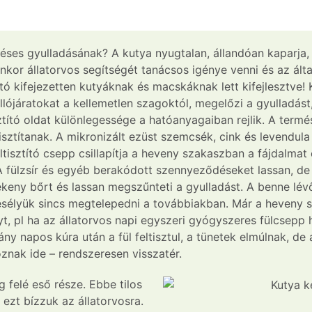
zéses gyulladásának? A kutya nyugtalan, állandóan kaparja, v
enkor állatorvos segítségét tanácsos igénye venni és az ált
sztító kifejezetten kutyáknak és macskáknak lett kifejlesztve
llójáratokat a kellemetlen szagoktól, megelőzi a gyulladá
sztító oldat különlegessége a hatóanyagaiban rejlik. A term
ztítanak. A mikronizált ezüst szemcsék, cink és levendula 
isztító csepp csillapítja a heveny szakaszban a fájdalmat 
A fülzsír és egyéb berakódott szennyeződéseket lassan, de 
ékeny bőrt és lassan megszűnteti a gyulladást. A benne lév
élyük sincs megtelepedni a továbbiakban. Már a heveny 
yt, pl ha az állatorvos napi egyszeri gyógyszeres fülcsepp 
ny napos kúra után a fül feltisztul, a tünetek elmúlnak, de
oznak ide – rendszeresen visszatér.
ág felé eső része. Ebbe tilos
 ezt bízzuk az állatorvosra.