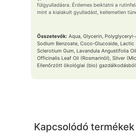
fülgyulladásra. Érdemes beiktatni a rutinf
mint a kialakult gyulladást, kellemetlen tün
Összetevők:
Aqua, Glycerin, Polyglyceryl-4
Sodium Benzoate, Coco-Glucoside, Lactic 
Sclerotium Gum, Lavandula Angustifolia Oi
Officinalis Leaf Oil (Rosmarinöl), Silver (Mi
Ellenőrzött ökológiai (bio) gazdálkodásb
Kapcsolódó termékek