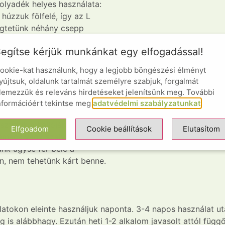
folyadék helyes használata:
húzzuk fölfelé, így az L
pögtetünk néhány csepp
n nem engedjük el a fülét,
egítse kérjük munkánkat egy elfogadással!
ük és nem engedjük el a
kat azonnal erősen megrázza
ookie-kat használunk, hogy a legjobb böngészési élményt
ék a füléből minden mintha ott
yújtsuk, oldalunk tartalmát személyre szabjuk, forgalmát
sippentjük a füleket a
lemezzük és releváns hirdetéseket jelenítsünk meg. További
ulatokkal masszirozzuk a
nformációért tekintse meg
adatvédelmi szabályzatunkat
.
árat minden részébe. 1-2 perc
sztítjuk a hallójárat
Elfgoadom
Cookie beállítások
Elutasítom
apamacs vagy szalvéta
unk úgyse fér bele a
n, nem tehetünk kárt benne.
latokon eleinte használjuk naponta. 3-4 napos használat utá
zag is alábbhagy. Ezután heti 1-2 alkalom javasolt attól f