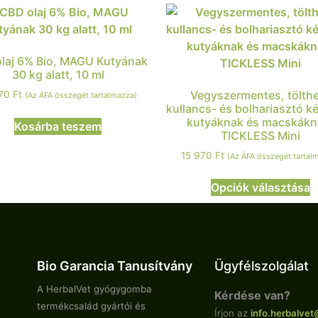
laj 6% Bio, MAGU Kutyának
30 kg alatt, 10 ml
Vegyszermentes, tölth
570
Ft
(Az ÁFA összegét tartalmazza)
kullancs- és bolhariasztó k
kutyáknak és macskákn
Kosárba teszem
TICKLESS Mini
15 970
Ft
(Az ÁFA összegét tartal
Opciók választása
Bio Garancia Tanusítvány
Ügyfélszolgálat
A HerbalVet gyógygomba
Kérdése van?
termékcsalád gyártói és
Írjon az
info.
herbalvet