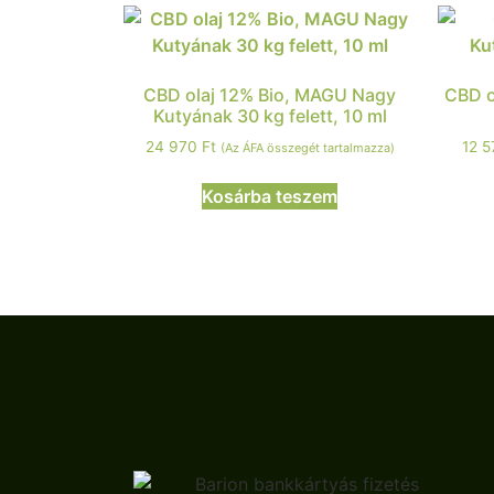
CBD olaj 12% Bio, MAGU Nagy
CBD o
Kutyának 30 kg felett, 10 ml
24 970
Ft
12 
(Az ÁFA összegét tartalmazza)
Kosárba teszem