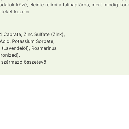
eladatok közé, eleinte felírni a falinaptárba, mert mindig 
eteket kezelni.
 Caprate, Zinc Sulfate (Zink),
Acid, Potassium Sorbate,
l (Lavendelöl), Rosmarinus
cronized).
ól származó összetevő