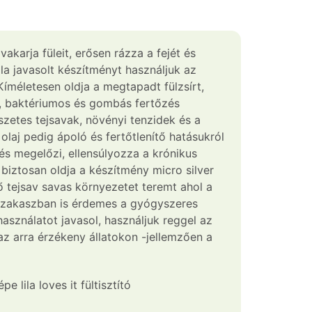
akarja füleit, erősen rázza a fejét és
ala javasolt készítményt használjuk az
! Kíméletesen oldja a megtapadt fülzsírt,
st, baktériumos és gombás fertőzés
észetes tejsavak, növényi tenzidek és a
olaj pedig ápoló és fertőtlenítő hatásukról
és megelőzi, ellensúlyozza a krónikus
biztosan oldja a készítmény micro silver
ő tejsav savas környezetet teremt ahol a
szakaszban is érdemes a gyógyszeres
használatot javasol, használjuk reggel az
 az arra érzékeny állatokon -jellemzően a