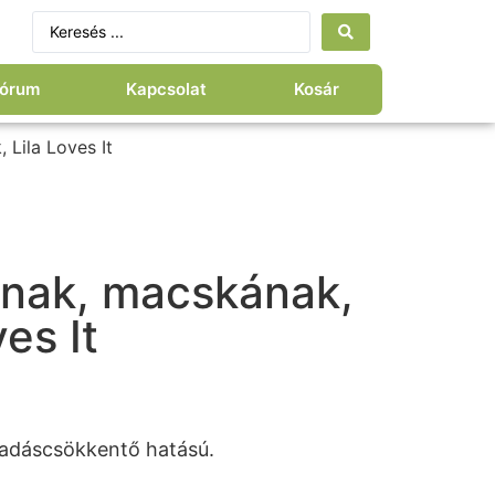
órum
Kapcsolat
Kosár
 Lila Loves It
yának, macskának,
ves It
ulladáscsökkentő hatású.