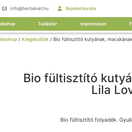
info@herbalvet.hu
Bejelentkezés
ebshop
Tudástár
Impresszum
F
ebshop
/
Kiegészítők
/ Bio fültisztító kutyának, macskának,
Bio fültisztító kut
Lila Lo
Bio fültisztító folyadék. Gy