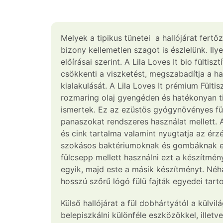
Melyek a tipikus tünetei a hallójárat fertő
bizony kellemetlen szagot is észlelünk. Ily
előírásai szerint. A Lila Loves It bio fülti
csökkenti a viszketést, megszabadítja a ha
kialakulását. A Lila Loves It prémium Fülti
rozmaring olaj gyengéden és hatékonyan tis
ismertek. Ez az ezüstös gyógynövényes fült
panaszokat rendszeres használat mellett. 
és cink tartalma valamint nyugtatja az érz
szokásos baktériumoknak és gombáknak es
fülcsepp mellett használni ezt a készítmén
egyik, majd este a másik készítményt. Néhá
hosszú szőrű lógó fülü fajták egyedei tart
Külső hallójárat a fül dobhártyától a külvil
belepiszkálni különféle eszközökkel, illetve