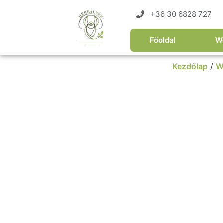
+36 30 6828 727
Főoldal
W
Kezdőlap
/
W