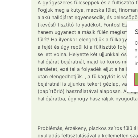
A gyógyszeres fülcseppek és a fültisztító 
Fogjuk meg a kutya, macska fülét, finoman 
alakú hallójárat egyenesedik, és belecsö
(kevés!) tisztító folyadékot. Fontos! Ezutá
S
hanem ugyanezt a másik fülén megismételj
fülét! Ha ilyenkor elengedjük a fülkagyló
C
a fejét és úgy repül ki a fültisztító folyad
n
se lett volna. Helyette két ujjunkkal összec
e
hallójárat bejáratnál, majd körkörös mozd
i
területet, ezáltal a folyadék eljut a hallój
után elengedhetjük. , a fülkagylót is végigti
bejáratnál is ujjunkra tekert gézlap, vatt
(papírtörlő) használatával alaposan. Az ujj
hallójáratba, úgyhogy használjuk nyugodta
Problémás, érzékeny, piszkos zsíros fülü ál
gyulladás feltisztulásával a kellemetlen s