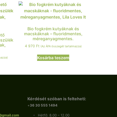
Bio fogkrém kutyáknak és
macskáknak – fluoridmentes,
ető
méreganyagmentes.
észülék
ak,
4 970
Ft
(Az ÁFA összegét tartalmazza)
Kosárba teszem
mazza)
Kérdését szóban is felteheti:
+
36 30 555 1494
@gmail.com
Hétfő: 8.00 – 12.00