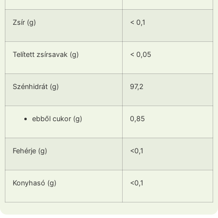
Zsír (g)
< 0,1
Telített zsírsavak (g)
< 0,05
Szénhidrát (g)
97,2
ebből cukor (g)
0,85
Fehérje (g)
<0,1
Konyhasó (g)
<0,1