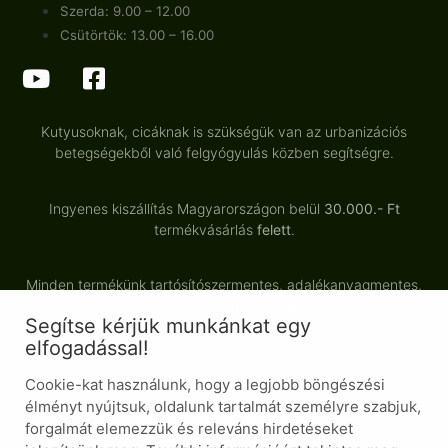
Szerda: 9.00 – 12.00
Csütörtök: 13.00 – 16.00
Kutyusoknak, cicáknak is szükségük van az urbanizációs
betegségekből való felgyógyulás közben segítségre.
Ingyenes kiszállítás Magyarországon belül
30.000.- Ft
termékvásárlás
felett
.
Minden termékünk tartósítószermentes, adalékanyagmentes,
természetes alapanyagból készült.
Segítse kérjük munkánkat egy
elfogadással!
Cookie-kat használunk, hogy a legjobb böngészési
© Minden jog fenntartva
élményt nyújtsuk, oldalunk tartalmát személyre szabjuk,
Általános Szerződési Feltételek
forgalmát elemezzük és releváns hirdetéseket