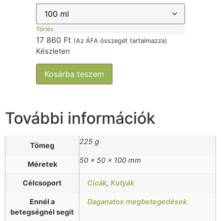
Törlés
17 860
Ft
(Az ÁFA összegét tartalmazza)
Készleten
Kosárba teszem
További információk
225 g
Tömeg
50 × 50 × 100 mm
Méretek
Célcsoport
Cicák
,
Kutyák
Ennél a
Daganatos megbetegedések
betegségnél segít