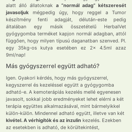
alatt álló állatoknak
a “normál adag” kétszeresét
javasoljuk
mégpedig úgy, hogy reggel a Tumor
készítmény fenti adagját, délután-este pedig
általában egy másik összetételű HerbalVet
gyógygomba terméket kapjon normál adagban, attól
függően, hogy milyen típusú daganatban szenved. Pl.
egy 35kg-os kutya esetében ez 2x 4.5ml azaz
9ml/nap!
Más gyógyszerrel együtt adható?
Igen. Gyakori kérdés, hogy más gyógyszerrel,
kegyszerrel és kezeléssel együtt a gyógygomba
adható-e. A kemoterápiás kezelés mellé egyenesen
javasolt, sokkal jobb eredményeket lehet elérni a két
terápia együttes alkalmazásával, mint bármelyikkel
külön-külön. Mindennel adható együtt, illetve van két
kivétel. A vérhigítók és az inzulin
kezelés. Ezekben
az esetekben is adható, de körültekintést,