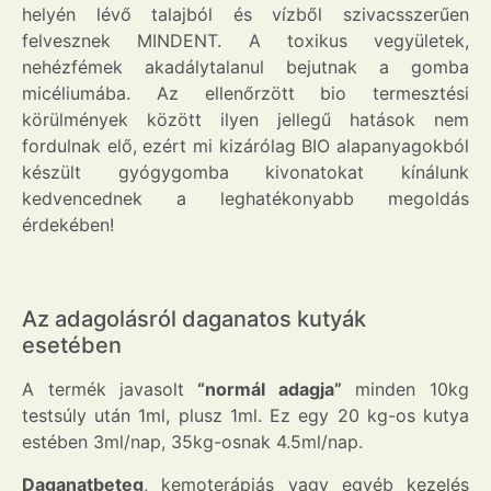
helyén lévő talajból és vízből szivacsszerűen
felvesznek MINDENT. A toxikus vegyületek,
nehézfémek akadálytalanul bejutnak a gomba
micéliumába. Az ellenőrzött bio termesztési
körülmények között ilyen jellegű hatások nem
fordulnak elő, ezért mi kizárólag BIO alapanyagokból
készült gyógygomba kivonatokat kínálunk
kedvencednek a leghatékonyabb megoldás
érdekében!
Az adagolásról daganatos kutyák
esetében
A termék javasolt
“normál adagja”
minden 10kg
testsúly után 1ml, plusz 1ml. Ez egy 20 kg-os kutya
estében 3ml/nap, 35kg-osnak 4.5ml/nap.
Daganatbeteg
, kemoterápiás vagy egyéb kezelés