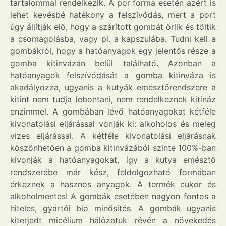
tartalommal rendelkezik. A por forma esetén azért is
lehet kevésbé hatékony a felszívódás, mert a port
úgy állítják elő, hogy a szárított gombát őrlik és töltik
a csomagolásba, vagy pl. a kapszulába. Tudni kell a
gombákról, hogy a hatóanyagok egy jelentős része a
gomba kitinvázán belül található. Azonban a
hatóanyagok felszívódását a gomba kitinváza is
akadályozza, ugyanis a kutyák emésztőrendszere a
kitint nem tudja lebontani, nem rendelkeznek kitináz
enzimmel. A gombában lévő hatóanyagokat kétféle
kivonatolási eljárással vonják ki: alkoholos és meleg
vizes eljárással. A kétféle kivonatolási eljárásnak
köszönhetően a gomba kitinvázából szinte 100%-ban
kivonják a hatóanyagokat, így a kutya emésztő
rendszerébe már kész, feldolgozható formában
érkeznek a hasznos anyagok. A termék cukor és
alkoholmentes! A gombák esetében nagyon fontos a
hiteles, gyártói bio minősítés. A gombák ugyanis
kiterjedt micélium hálózatuk révén a növekedés