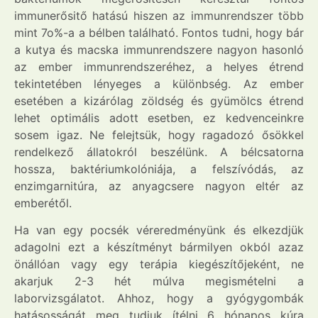
immunerősitő hatású hiszen az immunrendszer több
mint 7o%-a a bélben található. Fontos tudni, hogy bár
a kutya és macska immunrendszere nagyon hasonló
az ember immunrendszeréhez, a helyes étrend
tekintetében lényeges a különbség. Az ember
esetében a kizárólag zöldség és gyümölcs étrend
lehet optimális adott esetben, ez kedvenceinkre
sosem igaz. Ne felejtsük, hogy ragadozó ősökkel
rendelkező állatokról beszélünk. A bélcsatorna
hossza, baktériumkolóniája, a felszívódás, az
enzimgarnitúra, az anyagcsere nagyon eltér az
emberétől.
Ha van egy pocsék véreredményünk és elkezdjük
adagolni ezt a készítményt bármilyen okból azaz
önállóan vagy egy terápia kiegészítőjeként, ne
akarjuk 2-3 hét múlva megismételni a
laborvizsgálatot. Ahhoz, hogy a gyógygombák
hatásosságát meg tudjuk ítélni 6 hónapos kúra