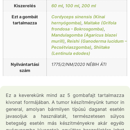
Kiszerelés
60 ml
,
100 ml
,
200 ml
Ezt a gombát
Cordyceps sinensis (Kínai
tartalmazza
hernyógomba)
,
Maitake (Grifola
frondosa – Bokrosgomba)
,
Mandulagomba (Agaricus blazei
murill)
,
Reishi (Ganoderma lucidum –
Pecsétviaszgomba)
,
Shiitake
(Lentinula edodes)
Nyilvántartási
1775/2/NM/2020 NÉBIH ÁTI
szám
Ez a keverekünk mind az 5 gombafajt tartalmazza
kivonat formájában. A tumor készítményünk tumor in
general, amolyan bármilyen típúsú daganat esetén
javasoljuk a használatát, természetesen súlyos
betegség esetén más készitményekre akár egyéb
gyógygomba kivonatok együttes használatára lehet