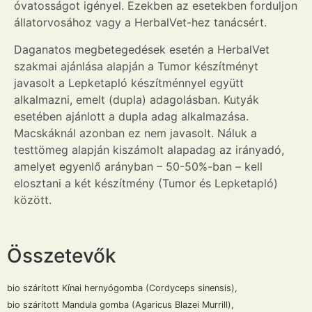
óvatosságot igényel. Ezekben az esetekben forduljon
állatorvosához vagy a HerbalVet-hez tanácsért.
Daganatos megbetegedések esetén a HerbalVet
szakmai ajánlása alapján a Tumor készítményt
javasolt a Lepketapló készítménnyel együtt
alkalmazni, emelt (dupla) adagolásban. Kutyák
esetében ajánlott a dupla adag alkalmazása.
Macskáknál azonban ez nem javasolt. Náluk a
testtömeg alapján kiszámolt alapadag az irányadó,
amelyet egyenlő arányban – 50-50%-ban – kell
elosztani a két készítmény (Tumor és Lepketapló)
között.
Összetevők
bio szárított Kínai hernyógomba (Cordyceps sinensis),
bio szárított Mandula gomba (Agaricus Blazei Murrill),