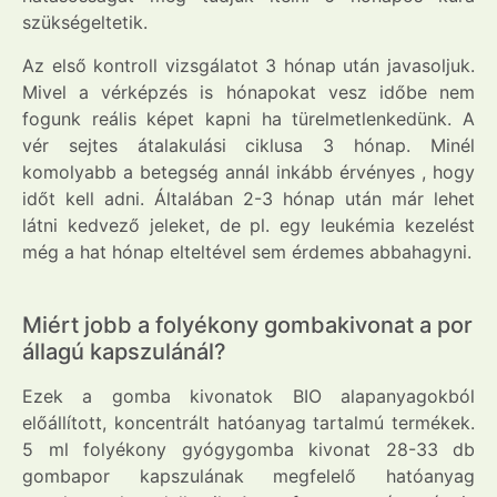
szükségeltetik.
Az első kontroll vizsgálatot 3 hónap után javasoljuk.
Mivel a vérképzés is hónapokat vesz időbe nem
fogunk reális képet kapni ha türelmetlenkedünk. A
vér sejtes átalakulási ciklusa 3 hónap. Minél
komolyabb a betegség annál inkább érvényes , hogy
időt kell adni. Általában 2-3 hónap után már lehet
látni kedvező jeleket, de pl. egy leukémia kezelést
még a hat hónap elteltével sem érdemes abbahagyni.
Miért jobb a folyékony gombakivonat a por
állagú kapszulánál?
Ezek a gomba kivonatok BIO alapanyagokból
előállított, koncentrált hatóanyag tartalmú termékek.
5 ml folyékony gyógygomba kivonat 28-33 db
gombapor kapszulának megfelelő hatóanyag