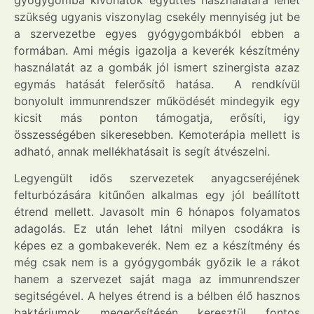
szükség ugyanis viszonylag csekély mennyiség jut be
a szervezetbe egyes gyógygombákból ebben a
formában. Ami mégis igazolja a keverék készítmény
használatát az a gombák jól ismert szinergista azaz
egymás hatását felerősítő hatása. A rendkívül
bonyolult immunrendszer működését mindegyik egy
kicsit más ponton támogatja, erősíti, igy
összességében sikeresebben. Kemoterápia mellett is
adható, annak mellékhatásait is segít átvészelni.
Legyengült idős szervezetek anyagcseréjének
felturbózására kitűnően alkalmas egy jól beállított
étrend mellett. Javasolt min 6 hónapos folyamatos
adagolás. Ez után lehet látni milyen csodákra is
képes ez a gombakeverék. Nem ez a készítmény és
még csak nem is a gyógygombák győzik le a rákot
hanem a szervezet saját maga az immunrendszer
segitségével. A helyes étrend is a bélben élő hasznos
baktériumok megerősítésén keresztül fontos