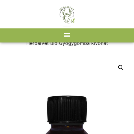
Kezdőlap
/
Webshop
/
Gyógygombák
/ Tumor
HerbalVet Bio Gyógygomba kivonat