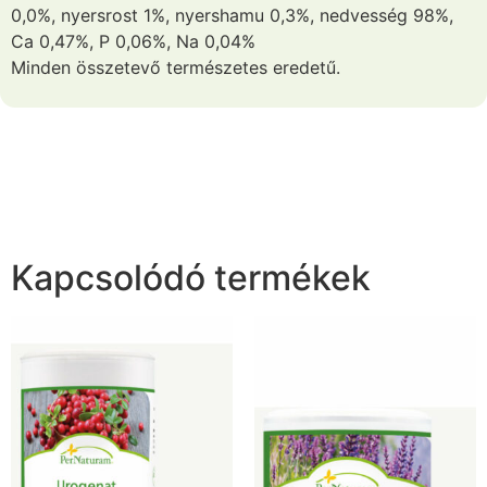
0,0%, nyersrost 1%, nyershamu 0,3%, nedvesség 98%,
Ca 0,47%, P 0,06%, Na 0,04%
Minden összetevő természetes eredetű.
Kapcsolódó termékek