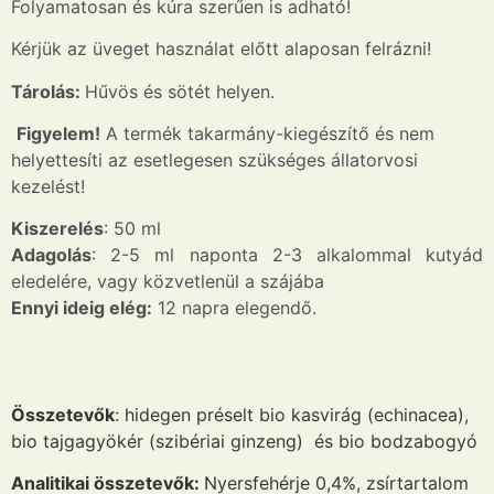
Folyamatosan és kúra szerűen is adható!
Kérjük az üveget használat előtt alaposan felrázni!
Tárolás:
Hűvös és sötét helyen.
Figyelem!
A termék takarmány-kiegészítő és nem
helyettesíti az esetlegesen szükséges állatorvosi
kezelést!
Kiszerelés
: 50 ml
Adagolás
: 2-5 ml naponta 2-3 alkalommal kutyád
eledelére, vagy közvetlenül a szájába
Ennyi ideig elég:
12 napra elegendő.
Összetevők
: hidegen préselt bio kasvirág (echinacea),
bio tajgagyökér (szibériai ginzeng) és bio bodzabogyó
Analitikai összetevők:
Nyersfehérje 0,4%, zsírtartalom