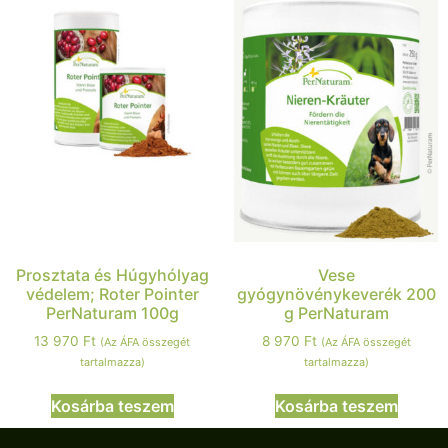
Prosztata és Húgyhólyag
Vese
védelem; Roter Pointer
gyógynövénykeverék 200
PerNaturam 100g
g PerNaturam
13 970
Ft
8 970
Ft
(Az ÁFA összegét
(Az ÁFA összegét
tartalmazza)
tartalmazza)
Kosárba teszem
Kosárba teszem