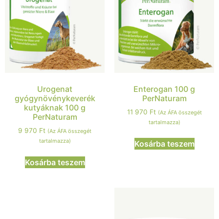
Urogenat
Enterogan 100 g
gyógynövénykeverék
PerNaturam
kutyáknak 100 g
11 970
Ft
(Az ÁFA összegét
PerNaturam
tartalmazza)
9 970
Ft
(Az ÁFA összegét
tartalmazza)
Kosárba teszem
Kosárba teszem