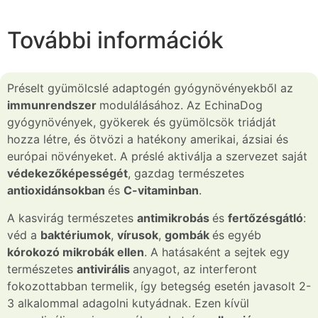
További információk
Préselt gyümölcslé adaptogén gyógynövényekből az
immunrendszer
modulálásához. Az EchinaDog
gyógynövények, gyökerek és gyümölcsök triádját
hozza létre, és ötvözi a hatékony amerikai, ázsiai és
európai növényeket. A préslé aktiválja a szervezet saját
védekező
képességét
, gazdag természetes
antioxidánsokban
és
C-vitaminban
.
A kasvirág természetes
antimikrobás
és
fertőzésgátló
:
véd a
baktériu­mok
,
vírusok
,
gombák
és egyéb
kórokozó
mikrobák
ellen
. A hatásaként a sejtek egy
természetes
antivirális
anyagot, az interferont
fokozottabban termelik, így betegség esetén javasolt 2-
3 alkalommal adagolni kutyádnak. Ezen kívül