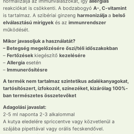
normalizálja az immunválaszokat, így
allergiás
reakciókat is csökkenti. A bodzabogyó
A-, C-vitamint
is tartalmaz. A szibériai ginzeng
harmonizálja
a
belső
elválasztású mirigyek
és az
immunrendszer
működését.
Mikor javasoljuk a használatát?
– Betegség megelőzésére őszi/téli időszakokban
–
Fertőzések
kiegészítő
kezelésére
–
Allergia
esetén
–
Immunerősítésre
A termék nem tartalmaz szintetikus adalékanyagokat,
tartósítószert, ízfokozót, színezéket, kizárólag 100%-
ban természetes összetevőket
Adagolási javaslat:
2-5 ml naponta 2-3 alkalommal
A kutya eledelére spriccentve vagy közvetlenül a
szájába pipettával vagy orális fecskendővel.