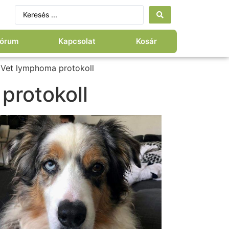
órum
Kapcsolat
Kosár
lVet lymphoma protokoll
protokoll