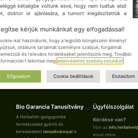
 eléggé kétségbe voltunk esve, hogy nem tudtuk első
t, doktor ùr ajànlàsàra, a tumort kiegészítettük a
is mindennap.
egítse kérjük munkánkat egy elfogadással!
y àltalànos tùlélési ideje ennek a betegségnek 1
 Aidi 9 éves szülinapjàra, és a 2 éves lymphomaval
ookie-kat használunk, hogy a legjobb böngészési élményt
yújtsuk, oldalunk tartalmát személyre szabjuk, forgalmát
tel tartozom Varga doktor ùrnak, a gyógygombàknak, a
lemezzük és releváns hirdetéseket jelenítsünk meg. További
t bennünket és élni szeretne még sokáig velünk
nformációért tekintse meg
adatvédelmi szabályzatunkat
.
Elfgoadom
Cookie beállítások
Elutasítom
Bio Garancia Tanusítvány
Ügyfélszolgálat
A HerbalVet gyógygomba
Kérdése van?
termékcsalád gyártói és
Írjon az
info.
herbalvet
kereskedelmi
tanusítvánnyal
is
email címre.