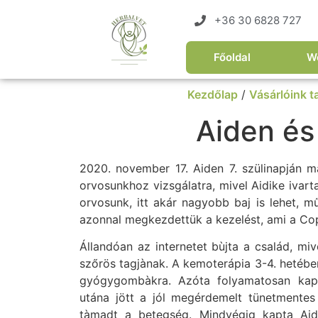
+36 30 6828 727
Főoldal
W
Kezdőlap
/
Vásárlóink t
Aiden és
2020. november 17. Aiden 7. szülinapján m
orvosunkhoz vizsgálatra, mivel Aidike ivart
orvosunk, itt akár nagyobb baj is lehet, m
azonnal megkezdettük a kezelést, ami a Copa
Állandóan az internetet bùjta a család, mi
szőrös tagjànak. A kemoterápia 3-4. hetében
gyógygombàkra. Azóta folyamatosan kapta
utána jött a jól megérdemelt tünetmentes
tàmadt a betegség. Mindvégig kapta Aid