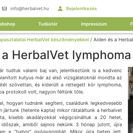
info@herbalvet.hu
Bejelentkezés
ebshop
Tudástár
Impresszum
F
apasztalatai HerbalVet készítményekkel
/ Aiden és a Herba
 a HerbalVet lymphoma 
ár tudtuk valami baj van, jelentkeztünk is a kedvenc
alanított kutyus már az első vizsgálatoknàl mondta az
űtét szövettan, és kiderült a rettegett kór lymphoma,
 protokoll volt, nagyon féltünk tőle.
vel, hogyan tudnánk segíteni, családunk legkedvesebb
 jàrtunk (hetente kapta) mikor ràtalàltunk a herbalvet
, kisebb akadàlyokkal végigcsináltuk a 20 hetet,
 időszak, amiből sajnos nekünk 3 hónap jutott, újra
en a “tumor” gyógygombàt. Mikor újra beteg lett,