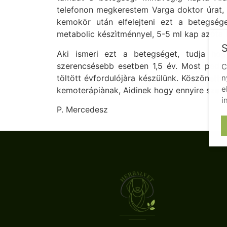
telefonon megkerestem Varga doktor úrat,
kemokör után elfelejteni ezt a betegsége
metabolic készìtménnyel, 5-5 ml kap azóta 
S
Aki ismeri ezt a betegséget, tudja hog
szerencsésebb esetben 1,5 év. Most pedig
C
n
töltött évfordulójàra készülünk. Köszönet
e
kemoterápiànak, Aidinek hogy ennyire szere
i
P. Mercedesz