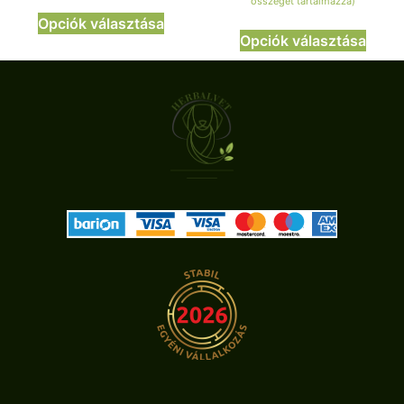
összegét tartalmazza)
Opciók választása
Opciók választása