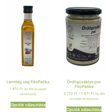
Lenmag olaj FitoPatika
Ördögcsáklya por
FitoPatika
1 870
Ft
(Az ÁFA összegét
3 770
Ft
–
7 971
Ft
(Az ÁFA
tartalmazza)
összegét tartalmazza)
Opciók választása
Opciók választása