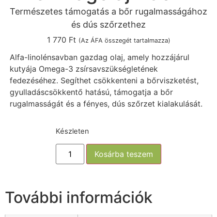
Természetes támogatás a bőr rugalmasságához
és dús szőrzethez
1 770
Ft
(Az ÁFA összegét tartalmazza)
Alfa-linolénsavban gazdag olaj, amely hozzájárul
kutyája Omega-3 zsírsavszükségletének
fedezéséhez. Segíthet csökkenteni a bőrviszketést,
gyulladáscsökkentő hatású, támogatja a bőr
rugalmasságát és a fényes, dús szőrzet kialakulását.
Készleten
Kosárba teszem
További információk