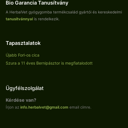
Bio Garancia Tanusítvány
A HerbalVet gyógygomba termékcsalád gyártói és kereskedelmi
tanusítvánnyal
is rendelkezik.
Tapasztalatok
Újabb Forl-os cica
Szura a 11 éves Bernipásztor is megfiatalodott
Ügyfélszolgálat
Kérdése van?
Írjon az
info.
herbalvet
@gmail.com
email címre.