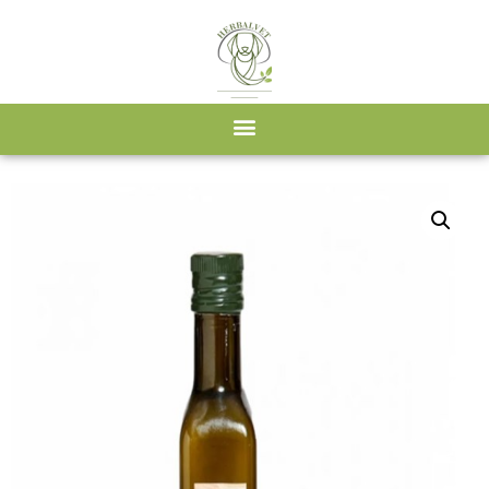
Kezdőlap
/
Webshop
/
FitoPatika
/ Lenmagolaj 250ml