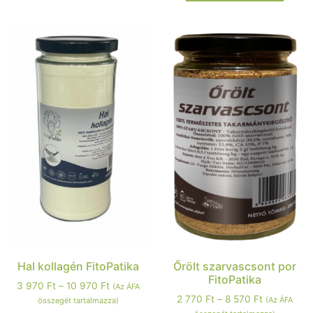
Hal kollagén FitoPatika
Őrölt szarvascsont por
FitoPatika
3 970
Ft
–
10 970
Ft
(Az ÁFA
2 770
Ft
–
8 570
Ft
(Az ÁFA
összegét tartalmazza)