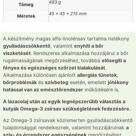
493 g
Tömeg
45 × 45 × 215 mm
Méretek
A készítmény magas alfa-linolénsav tartalma hatékony
gyulladáscsökkentő
, valamint
enyhíti a bőr
viszketését
. Rendszeres alkalmazása hozzájárul a bőr
rugalmasságának megőrzéséhez, továbbá
elősegíti a
fényes és egészséges szőrzet kialakulását
.
Alkalmazása különösen ajánlott
allergiás tünetek
,
bőrproblémák
és
szívbeteg
esetén, emellett
jótékony
hatással van az emésztőrendszer
működésére is.
A lazacolaj után az egyik legnépszerűbb választás a
kutyák Omega-3 zsírsav szükségletének fedezésére.
Az Omega-3 zsírsavak közismerten gyulladáscsökkentő
tulajdonsággal rendelkeznek, valamint hozzájárulnak
a
szív- és érrendszer egészségének
megőrzéséhez.