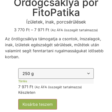
Ördögcsáklya por
FitoPatika
Ízületek, inak, porcsérülések
3 770
Ft
–
7 971
Ft
(Az ÁFA összegét tartalmazza)
Az ördögcsáklya támogatja a csontok, ínszalagok,
inak, ízületek egészségét sérülések, műtétek után
valamint segít fenntartani rugalmasságukat idősebb
korban.
Törlés
7 971
Ft
(Az ÁFA összegét tartalmazza)
Készleten
Kosárba teszem