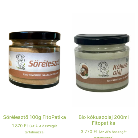
Sörélesztő 100g FitoPatika
Bio kókuszolaj 200ml
Fitopatika
1 870
Ft
(Az ÁFA összegét
3 770
Ft
(Az ÁFA összegét
tartalmazza)