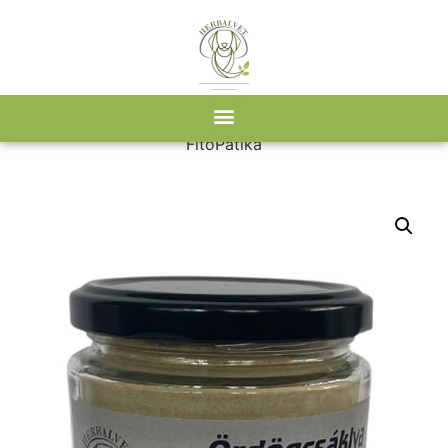
Kezdőlap
/
Webshop
/
FitoPatika
/ Ördögcsáklya por
FitoPatika