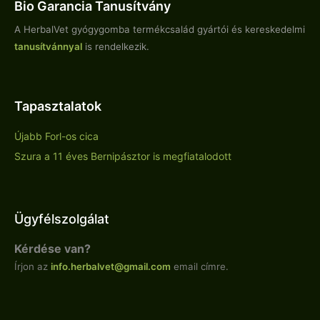
Bio Garancia Tanusítvány
A HerbalVet gyógygomba termékcsalád gyártói és kereskedelmi
tanusítvánnyal
is rendelkezik.
Tapasztalatok
Újabb Forl-os cica
Szura a 11 éves Bernipásztor is megfiatalodott
Ügyfélszolgálat
Kérdése van?
Írjon az
info.
herbalvet
@gmail.com
email címre.