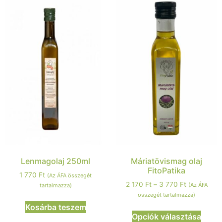
Lenmagolaj 250ml
Máriatövismag olaj
FitoPatika
1 770
Ft
(Az ÁFA összegét
2 170
Ft
–
3 770
Ft
(Az ÁFA
tartalmazza)
összegét tartalmazza)
Kosárba teszem
Opciók választása