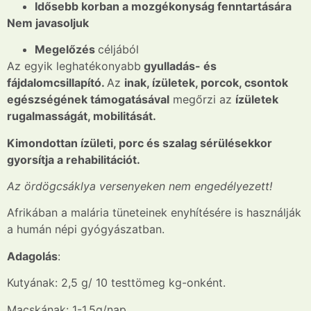
Idősebb korban a mozgékonyság fenntartására
Nem javasoljuk
Megelőzés
céljából
Az egyik leghatékonyabb
gyulladás- és
fájdalomcsillapító.
Az
inak, ízületek, porcok, csontok
egészségének támogatásával
megőrzi az
ízületek
rugalmasságát, mobilitását.
Kimondottan ízületi, porc és szalag sérülésekkor
gyorsítja a rehabilitációt.
Az ördögcsáklya versenyeken nem engedélyezett!
Afrikában a malária tüneteinek enyhítésére is használják
a humán népi gyógyászatban.
Adagolás
:
Kutyának: 2,5 g/ 10 testtömeg kg-onként.
Macskának: 1-1.5g/nap.