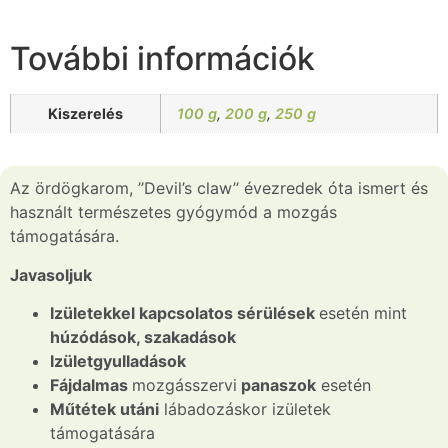
További információk
Kiszerelés
100 g
,
200 g
,
250 g
Az ördögkarom, ’’Devil’s claw’’ évezredek óta ismert és
használt természetes gyógymód a mozgás
támogatására.
Javasoljuk
Izületekkel kapcsolatos sérülések
esetén mint
húzódások, szakadások
Izületgyulladások
Fájdalmas
mozgásszervi
panaszok
esetén
Műtétek utáni
lábadozáskor izületek
támogatására