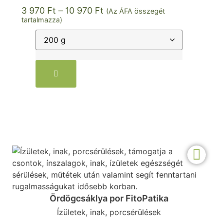
3 970
Ft
–
10 970
Ft
(Az ÁFA összegét
tartalmazza)
Ördögcsáklya por FitoPatika
Ízületek, inak, porcsérülések