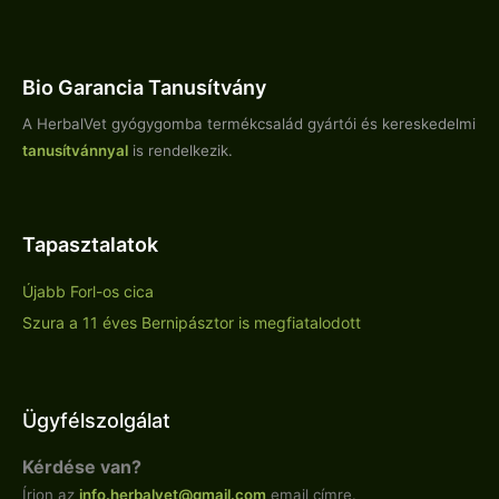
Bio Garancia Tanusítvány
A HerbalVet gyógygomba termékcsalád gyártói és kereskedelmi
tanusítvánnyal
is rendelkezik.
Tapasztalatok
Újabb Forl-os cica
Szura a 11 éves Bernipásztor is megfiatalodott
Ügyfélszolgálat
Kérdése van?
Írjon az
info.
herbalvet
@gmail.com
email címre.