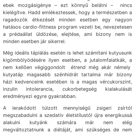
ebek mozgásigénye – ezt könnyű belátni – nincs
kielégítve. Hadd emlékeztessek, hogy a természetben a
ragadozók étkezését minden esetben egy nagyon
hatásos cardio-fittness program vezeti be, nevezetesen
a prédaállat üldözése, elejtése, ami bizony nem is
minden esetben jár sikerrel.
Még ideális táplálás esetén is lehet számítani kutyusunk
kigömbölyödésére ilyen esetben, a jutalomfalatkák, a
nem kellően végiggondolt étrend még akár némely
kutyatáp magasabb szénhidrát tartalma már bizony
házi kedvenceink esetében is a magas vércukorszint,
inzulin intolerancia, cukorbetegség kialakulását
eredményezi egyre gyakrabban.
A lerakódott túlzott mennyiségű zsigeri zsírtól
megszabadulni a szedatív életstílustól újra energikussá
alakulni kutyánk számára már nem elég
megváltoztatnunk a diétáját, ami szükséges de nem