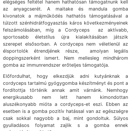
elégséges feltétel hanem hathatósan támogatnunk kell
az anyagcserét. A maitake és mandula gomba
kivonatok a májműködés hathatós támogatásával a
túlzott szénhidrátfogyasztás káros következményeinek
felszámolásában, míg a Cordyceps az aktívabb,
sportosabb életstílus újra kialakításában játszik
szerepet elsősorban. A cordyceps nem véletlenül az
élsportolók étrendjének része, amolyan legális
doppingszerként ismert. Nem mellesleg mindhárom
gomba az immunrendszer erőteljes támogatója.
Előfordulhat, hogy elkezdjük adni kutyánknak a
cordyceps tartalmú gyógygomba készítményt és pont a
fordítottja történik annak amit várnánk. Nemhogy
energikusabb nem lett hanem kimondottan
aluszékonyabb mióta a cordyceps-et eszi. Ebben az
esetben is a gomba pozitív hatással van az egészségre
csak sokkal nagyobb a baj, mint gondoltuk. Súlyos
gyulladásos folyamat zajlik s a gomba ennek