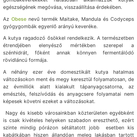
egészségének megóvása, visszaállítása érdekében.
Az
Obese
nevű termék Maitake, Mandula és Codyceps
gyógygombák egyenlő arányú keveréke.
A kutya ragadozó ősökkel rendelkezik. A természetben
étrendjében elenyésző mértékben szerepel a
szénhidrát, főként annak könnyen fermentálódó
rövidláncú formája.
A néhány ezer éve domesztikált kutya hatalmas
változásokon ment és megy keresztül folyamatosan, de
az évmilliók alatt kialakult tápanyagcsatorna, az
emésztés, felszívódás és anyagcsere folyamatai nem
képesek követni ezeket a változásokat.
Nagy és kisebb városainkban közterületen egyébként
is csak kivételes helyeken szabadon ereszthető, ezért
szinte mindig pórázon sétáltatott jobb esetben kis
kabátkában hiszen állandóan meleg lakásban tartott