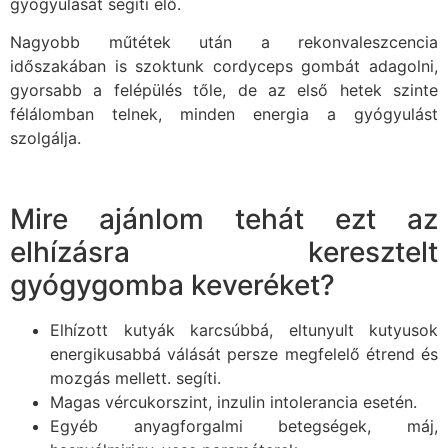
gyógyulását segíti elő.
Nagyobb műtétek után a rekonvaleszcencia
időszakában is szoktunk cordyceps gombát adagolni,
gyorsabb a felépülés tőle, de az első hetek szinte
félálomban telnek, minden energia a gyógyulást
szolgálja.
Mire ajánlom tehát ezt az
elhízásra keresztelt
gyógygomba keveréket?
Elhízott kutyák karcsúbbá, eltunyult kutyusok
energikusabbá válását persze megfelelő étrend és
mozgás mellett. segíti.
Magas vércukorszint, inzulin intolerancia esetén.
Egyéb anyagforgalmi betegségek, máj,