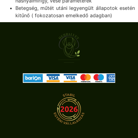
hasnyálmirigy, vese paraméterek
Betegség, műtét utáni legyengült állapotok esetén
kitűnő ( fokozatosan emelkedő adagban)