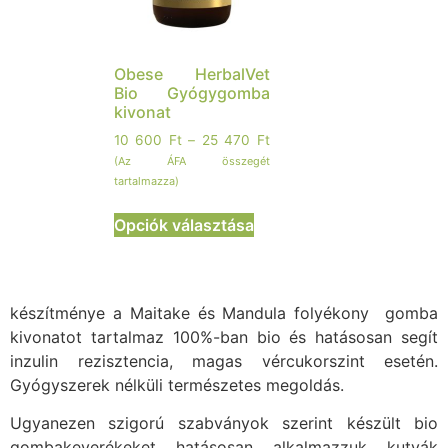
Obese HerbalVet
Bio Gyógygomba
kivonat
10 600
Ft
–
25 470
Ft
(Az ÁFA összegét
tartalmazza)
Opciók választása
készítménye a Maitake és Mandula folyékony gomba
kivonatot tartalmaz 100%-ban bio és hatásosan segít
inzulin rezisztencia, magas vércukorszint esetén.
Gyógyszerek nélküli természetes megoldás.
Ugyanezen szigorú szabványok szerint készült bio
gombakeverékeket hatásosan alkalmazzuk kutyák