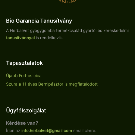
Bio Garancia Tanusítvány
A HerbalVet gyógygomba termékcsalád gyártói és kereskedelmi
tanusítvánnyal
is rendelkezik.
Tapasztalatok
Újabb Forl-os cica
Szura a 11 éves Bernipásztor is megfiatalodott
Ügyfélszolgálat
Kérdése van?
Írjon az
info.
herbalvet
@gmail.com
email címre.