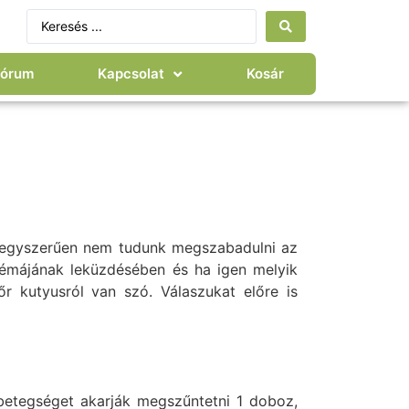
Fórum
Kapcsolat
Kosár
e egyszerűen nem tudunk megszabadulni az
lémájának leküzdésében és ha igen melyik
 kutyusról van szó. Válaszukat előre is
lbetegséget akarják megszűntetni 1 doboz,