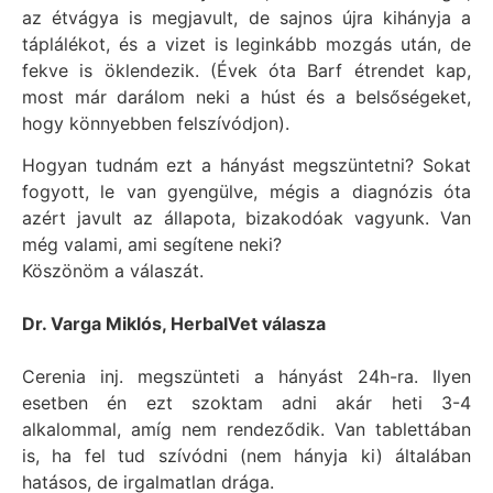
az étvágya is megjavult, de sajnos újra kihányja a
táplálékot, és a vizet is leginkább mozgás után, de
fekve is öklendezik. (Évek óta Barf étrendet kap,
most már darálom neki a húst és a belsőségeket,
hogy könnyebben felszívódjon).
Hogyan tudnám ezt a hányást megszüntetni? Sokat
fogyott, le van gyengülve, mégis a diagnózis óta
azért javult az állapota, bizakodóak vagyunk. Van
még valami, ami segítene neki?
Köszönöm a válaszát.
Dr. Varga Miklós, HerbalVet válasza
Cerenia inj. megszünteti a hányást 24h-ra. Ilyen
esetben én ezt szoktam adni akár heti 3-4
alkalommal, amíg nem rendeződik. Van tablettában
is, ha fel tud szívódni (nem hányja ki) általában
hatásos, de irgalmatlan drága.