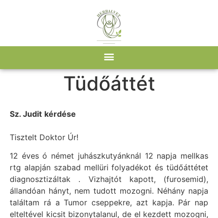
Kezdőlap
/
Kérdések - Válaszok
/ Tüdőáttét
Tüdőáttét
Sz. Judit
kérdése
Tisztelt Doktor Úr!
12 éves ó német juhászkutyánknál 12 napja mellkas
rtg alapján szabad mellüri folyadékot és tüdőáttétet
diagnosztizáltak . Vizhajtót kapott, (furosemid),
állandóan hányt, nem tudott mozogni. Néhány napja
találtam rá a Tumor cseppekre, azt kapja. Pár nap
elteltével kicsit bizonytalanul, de el kezdett mozogni,