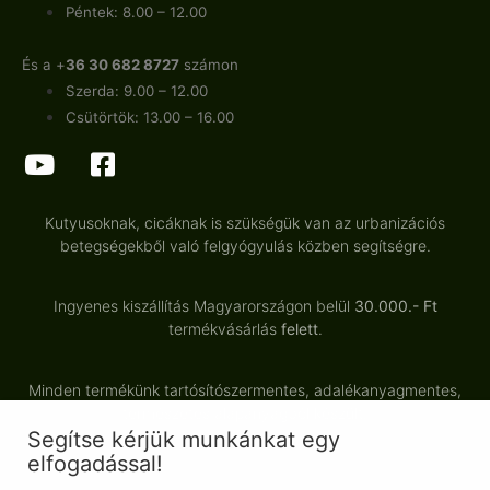
Péntek: 8.00 – 12.00
És a +
36 30 682 8727
számon
Szerda: 9.00 – 12.00
Csütörtök: 13.00 – 16.00
Kutyusoknak, cicáknak is szükségük van az urbanizációs
betegségekből való felgyógyulás közben segítségre.
Ingyenes kiszállítás Magyarországon belül
30.000.- Ft
termékvásárlás
felett
.
Minden termékünk tartósítószermentes, adalékanyagmentes,
természetes alapanyagból készült.
Segítse kérjük munkánkat egy
elfogadással!