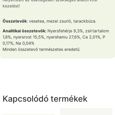
kezelést!
Összetevők
: vesetea, mezei zsurló, tarackbúza.
Analitikai összetevők:
Nyersfehérje 9,3%, zsírtartalom
1,8%, nyersrost 15,5%, nyershamu 27,6%, Ca 2,01%, P
0,17%, Na 0,04%
Minden összetevő természetes eredetű.
Kapcsolódó termékek