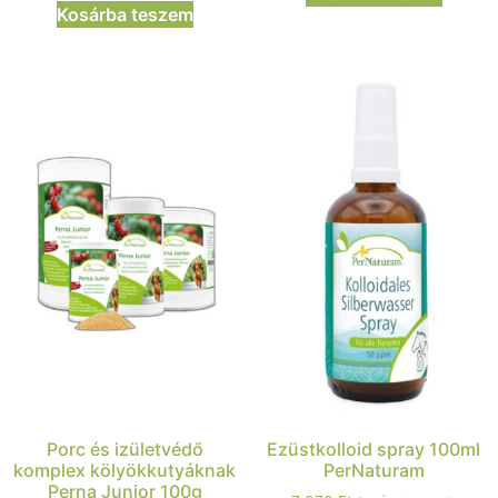
Kosárba teszem
Porc és izületvédő
Ezüstkolloid spray 100ml
komplex kölyökkutyáknak
PerNaturam
Perna Junior 100g