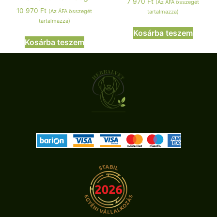
7 970
Ft
(Az ÁFA összegét
10 970
Ft
(Az ÁFA összegét
tartalmazza)
tartalmazza)
Kosárba teszem
Kosárba teszem