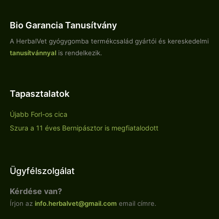
Bio Garancia Tanusítvány
A HerbalVet gyógygomba termékcsalád gyártói és kereskedelmi
tanusítvánnyal
is rendelkezik.
Tapasztalatok
Újabb Forl-os cica
Szura a 11 éves Bernipásztor is megfiatalodott
Ügyfélszolgálat
Kérdése van?
Írjon az
info.
herbalvet
@gmail.com
email címre.