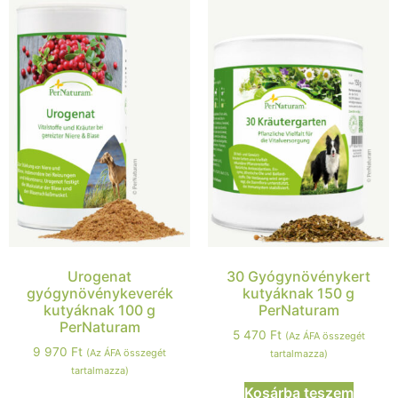
Urogenat
30 Gyógynövénykert
gyógynövénykeverék
kutyáknak 150 g
kutyáknak 100 g
PerNaturam
PerNaturam
5 470
Ft
(Az ÁFA összegét
9 970
Ft
(Az ÁFA összegét
tartalmazza)
tartalmazza)
Kosárba teszem