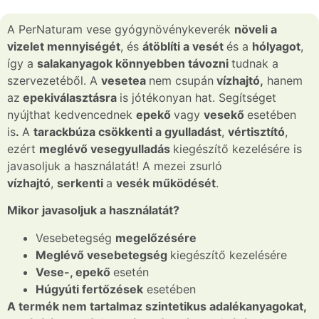
A PerNaturam vese gyógynövénykeverék
növeli a
vizelet mennyiségét
, és
átöblíti a vesét
és a
hólyagot
,
így a
salakanyagok könnyebben távozni
tudnak a
szervezetéből. A
vesetea
nem csupán
vízhajtó,
hanem
az
epekiválasztásra
is jótékonyan hat. Segítséget
nyújthat kedvencednek
epekő
vagy
vesekő
esetében
is
.
A
tarackbúza
csökkenti a gyulladást
,
vértisztító
,
ezért
meglévő
vesegyulladás
kiegészítő kezelésére is
javasoljuk a használatát! A mezei zsurló
vízhajtó
,
serkenti
a
vesék működését
.
Mikor javasoljuk a használatát?
Vesebetegség
megelőzésére
Meglévő vesebetegség
kiegészítő kezelésére
Vese-, epekő
esetén
Húgyúti fertőzések
esetében
A termék nem tartalmaz szintetikus adalékanyagokat,