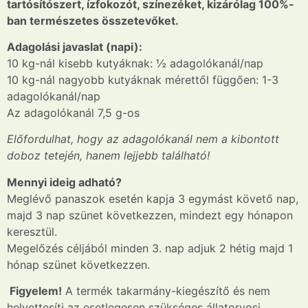
tartósítószert, ízfokozót, színezéket, kizárólag 100%-
ban természetes összetevőket.
Adagolási javaslat (napi):
10 kg-nál kisebb kutyáknak: ½ adagolókanál/nap
10 kg-nál nagyobb kutyáknak mérettől függően: 1-3
adagolókanál/nap
Az adagolókanál 7,5 g-os
Előfordulhat, hogy az adagolókanál nem a kibontott
doboz tetején, hanem lejjebb található!
Mennyi ideig adható?
Meglévő panaszok esetén kapja 3 egymást követ
ő
nap,
majd 3 nap szünet következzen, mindezt egy hónapon
keresztül.
Megelőzés céljából minden 3. nap adjuk 2 hétig majd 1
hónap szünet következzen.
Figyelem!
A termék takarmány-kiegészítő és nem
helyettesíti az esetlegesen szükséges állatorvosi