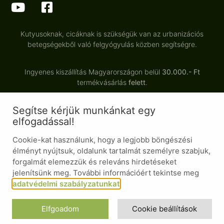
Kutyusoknak, cicáknak is szükségük van az urbanizációs
betegségekből való felgyógyulás közben segítségre.
Ingyenes kiszállítás Magyarországon belül
30.000.- Ft
termékvásárlás
felett
.
Segítse kérjük munkánkat egy
Minden termékünk tartósítószermentes, adalékanyagmentes,
elfogadással!
természetes alapanyagból készült.
Cookie-kat használunk, hogy a legjobb böngészési
élményt nyújtsuk, oldalunk tartalmát személyre szabjuk,
forgalmát elemezzük és releváns hirdetéseket
© Minden jog fenntartva
jelenítsünk meg. További információért tekintse meg
Általános Szerződési Feltételek
adatvédelmi szabályzatunkat
.
Adatvédelmi nyilatkozat
Elfgoadom
Cookie beállítások
Süti nyilatkozat