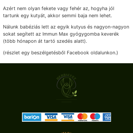
Azért nem olyan fekete vagy fehér az, hogyha jól
tartunk egy kutyát, akkor semmi baja nem lehet.
Nálunk babéziás lett az egyik kutyus és nagyon-nagyon
sokat segített az Immun Max gyógygomba keverék
(több hónapon át tartó szedés alatt).
(részlet egy beszélgetésből Facebook oldalunkon.)