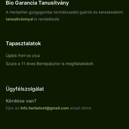
Bio Garancia Tanusítvány
A HerbalVet gyógygomba termékcsalád gyártói és kereskedelmi
tanusítvánnyal
is rendelkezik.
Tapasztalatok
Újabb Forl-os cica
Szura a 11 éves Bernipásztor is megfiatalodott
Ügyfélszolgálat
Kérdése van?
Írjon az
info.
herbalvet
@gmail.com
email címre.