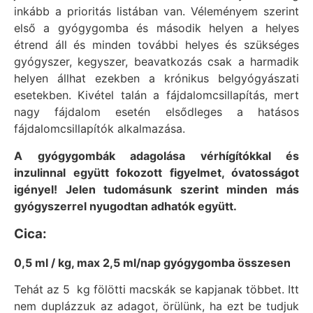
inkább a prioritás listában van. Véleményem szerint
első a gyógygomba és második helyen a helyes
étrend áll és minden további helyes és szükséges
gyógyszer, kegyszer, beavatkozás csak a harmadik
helyen állhat ezekben a krónikus belgyógyászati
esetekben. Kivétel talán a fájdalomcsillapítás, mert
nagy fájdalom esetén elsődleges a hatásos
fájdalomcsillapítók alkalmazása.
A gyógygombák adagolása vérhígítókkal és
inzulinnal együtt fokozott figyelmet, óvatosságot
igényel! Jelen tudomásunk szerint minden más
gyógyszerrel nyugodtan adhatók együtt.
Cica:
0,5 ml / kg, max 2,5 ml/nap gyógygomba összesen
Tehát az 5 kg fölötti macskák se kapjanak többet. Itt
nem duplázzuk az adagot, örülünk, ha ezt be tudjuk