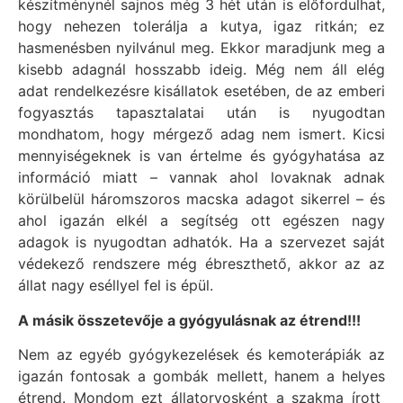
készítménynél sajnos még 3 hét után is előfordulhat,
hogy nehezen tolerálja a kutya, igaz ritkán; ez
hasmenésben nyilvánul meg. Ekkor maradjunk meg a
kisebb adagnál hosszabb ideig. Még nem áll elég
adat rendelkezésre kisállatok esetében, de az emberi
fogyasztás tapasztalatai után is nyugodtan
mondhatom, hogy mérgező adag nem ismert. Kicsi
mennyiségeknek is van értelme és gyógyhatása az
információ miatt – vannak ahol lovaknak adnak
körülbelül háromszoros macska adagot sikerrel – és
ahol igazán elkél a segítség ott egészen nagy
adagok is nyugodtan adhatók. Ha a szervezet saját
védekező rendszere még ébreszthető, akkor az az
állat nagy eséllyel fel is épül.
A másik összetevője a gyógyulásnak az étrend!!!
Nem az egyéb gyógykezelések és kemoterápiák az
igazán fontosak a gombák mellett, hanem a helyes
étrend. Mondom ezt állatorvosként a szakma írott