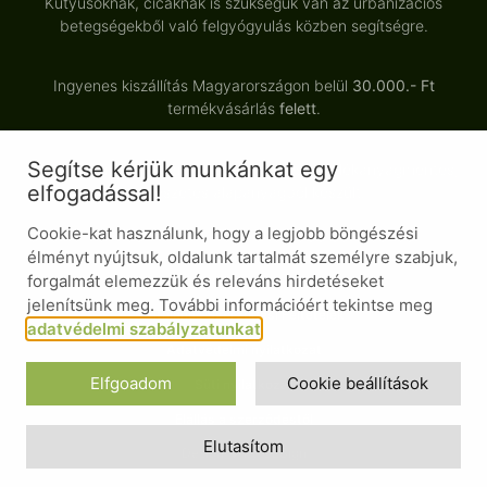
Kutyusoknak, cicáknak is szükségük van az urbanizációs
betegségekből való felgyógyulás közben segítségre.
Ingyenes kiszállítás Magyarországon belül
30.000.- Ft
termékvásárlás
felett
.
Segítse kérjük munkánkat egy
Minden termékünk tartósítószermentes, adalékanyagmentes,
elfogadással!
természetes alapanyagból készült.
Cookie-kat használunk, hogy a legjobb böngészési
élményt nyújtsuk, oldalunk tartalmát személyre szabjuk,
forgalmát elemezzük és releváns hirdetéseket
© Minden jog fenntartva
jelenítsünk meg. További információért tekintse meg
Általános Szerződési Feltételek
adatvédelmi szabályzatunkat
.
Adatvédelmi nyilatkozat
Elfgoadom
Cookie beállítások
Süti nyilatkozat
Elállás a szerződéstől
Elutasítom
Design ❤ by GESign