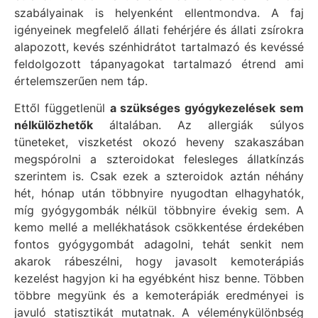
szabályainak is helyenként ellentmondva. A faj
igényeinek megfelelő állati fehérjére és állati zsírokra
alapozott, kevés szénhidrátot tartalmazó és kevéssé
feldolgozott tápanyagokat tartalmazó étrend ami
értelemszerűen nem táp.
Ettől függetlenül
a szükséges gyógykezelések sem
nélkülözhetők
általában. Az allergiák súlyos
tüneteket, viszketést okozó heveny szakaszában
megspórolni a szteroidokat felesleges állatkínzás
szerintem is. Csak ezek a szteroidok aztán néhány
hét, hónap után többnyire nyugodtan elhagyhatók,
míg gyógygombák nélkül többnyire évekig sem. A
kemo mellé a mellékhatások csökkentése érdekében
fontos gyógygombát adagolni, tehát senkit nem
akarok rábeszélni, hogy javasolt kemoterápiás
kezelést hagyjon ki ha egyébként hisz benne. Többen
többre megyünk és a kemoterápiák eredményei is
javuló statisztikát mutatnak. A véleménykülönbség