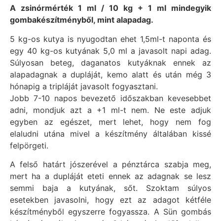
A zsinórmérték 1 ml / 10 kg + 1 ml mindegyik
gombakészítményből, mint alapadag.
5 kg-os kutya is nyugodtan ehet 1,5ml-t naponta és
egy 40 kg-os kutyának 5,0 ml a javasolt napi adag.
Súlyosan beteg, daganatos kutyáknak ennek az
alapadagnak a dupláját, kemo alatt és után még 3
hónapig a tripláját javasolt fogyasztani.
Jobb 7-10 napos bevezető időszakban kevesebbet
adni, mondjuk azt a +1 ml-t nem. Ne este adjuk
egyben az egészet, mert lehet, hogy nem fog
elaludni utána mivel a készítmény általában kissé
felpörgeti.
A felső határt jószerével a pénztárca szabja meg,
mert ha a dupláját eteti ennek az adagnak se lesz
semmi baja a kutyának, sőt. Szoktam súlyos
esetekben javasolni, hogy ezt az adagot kétféle
készítményből egyszerre fogyassza. A Sün gombás