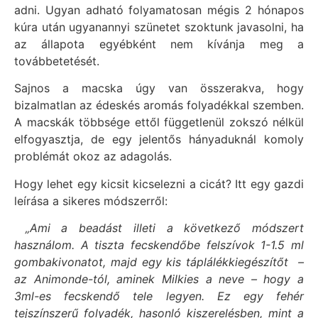
adni. Ugyan adható folyamatosan mégis 2 hónapos
kúra után ugyanannyi szünetet szoktunk javasolni, ha
az állapota egyébként nem kívánja meg a
továbbetetését.
Sajnos a macska úgy van összerakva, hogy
bizalmatlan az édeskés aromás folyadékkal szemben.
A macskák többsége ettől függetlenül zokszó nélkül
elfogyasztja, de egy jelentős hányaduknál komoly
problémát okoz az adagolás.
Hogy lehet egy kicsit kicselezni a cicát? Itt egy gazdi
leírása a sikeres módszerről:
„Ami a beadást illeti a következő módszert
használom. A tiszta fecskendőbe felszívok 1-1.5 ml
gombakivonatot, majd egy kis táplálékkiegészítőt –
az Animonde-tól, aminek Milkies a neve – hogy a
3ml-es fecskendő tele legyen. Ez egy fehér
tejszínszerű folyadék, hasonló kiszerelésben, mint a