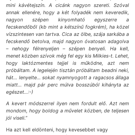
mini kávétejszín. A cicánk nagyon szereti. Szóval
annak ellenére, hogy a két folyadék nem keveredik,
nagyon szépen kinyomható egyszerre a
fecskendőből (kb mint a kétszínű fogkrém), ha közel
vízszintesen van tartva. Cica az ölbe, szája sarkába a
fecskendő betolva, majd nagyon óvatosan adagolva
– nehogy félrenyeljen – szépen benyeli. Ha kell,
menet közben szívok még fel egy kis Milkies-t. Lehet,
hogy laktózmentes tejjel is működne, azt nem
próbáltam. A legelején tisztán próbáltam beadni neki,
hát… lenyelte… sokat nyamnyogott a ragacsos állaga
miatt… majd pár perc múlva bosszúból kihányta az
egészet…:-)
A kevert módszerrel ilyen nem fordult elő. Azt nem
mondom, hogy boldog a művelet közben, de teljesen
jól viseli.”
Ha azt kell eldönteni, hogy kevesebbet vagy