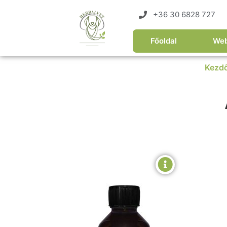
+36 30 6828 727
Főoldal
We
Kezd