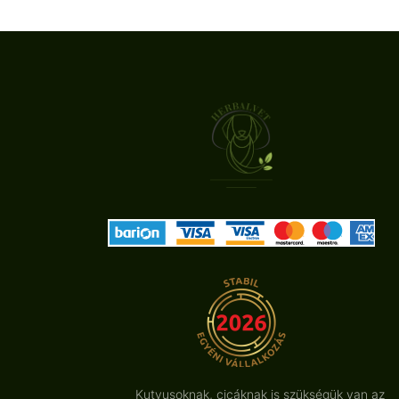
Kutyusoknak, cicáknak is szükségük van az