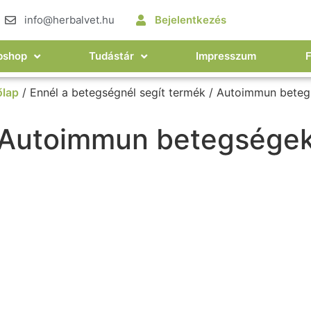
info@herbalvet.hu
Bejelentkezés
bshop
Tudástár
Impresszum
őlap
/ Ennél a betegségnél segít termék / Autoimmun bete
Autoimmun betegsége