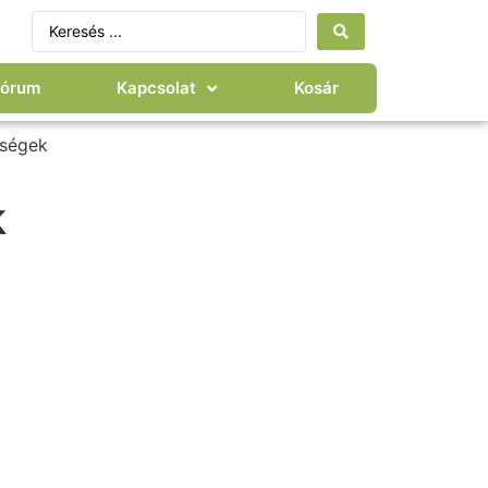
Fórum
Kapcsolat
Kosár
gségek
k