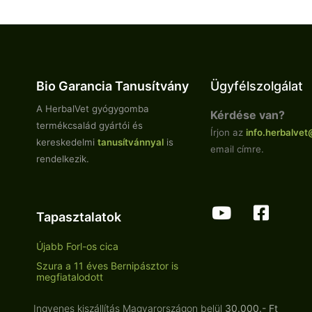
Bio Garancia Tanusítvány
Ügyfélszolgálat
A HerbalVet gyógygomba
Kérdése van?
termékcsalád gyártói és
Írjon az
info.
herbalvet
kereskedelmi
tanusítvánnyal
is
email címre.
rendelkezik.
Tapasztalatok
Újabb Forl-os cica
Szura a 11 éves Bernipásztor is
megfiatalodott
Ingyenes kiszállítás Magyarországon belül
30.000.- Ft