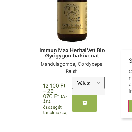
Immun Max HerbalVet Bio
Gyógygomba kivonat
S
Mandulagomba, Cordyceps,
Reishi
C
n
e
12 100
Ft
–
29
i
070
Ft
(Az
ÁFA
összegét
tartalmazza)