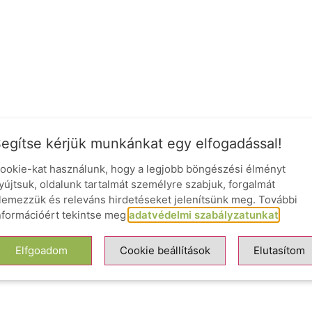
egítse kérjük munkánkat egy elfogadással!
ookie-kat használunk, hogy a legjobb böngészési élményt
yújtsuk, oldalunk tartalmát személyre szabjuk, forgalmát
lemezzük és releváns hirdetéseket jelenítsünk meg. További
nformációért tekintse meg
adatvédelmi szabályzatunkat
.
Elfgoadom
Cookie beállítások
Elutasítom