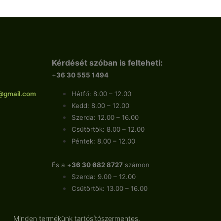
Kérdését szóban is felteheti:
+
36 30 555 1494
@gmail.com
Hétfő: 8.00 – 12.00
Kedd: 8.00 – 12.00
Szerda: 12.00 – 16.00
Csütörtök: 8.00 – 12.00
Péntek: 8.00 – 12.00
És a +
36 30 682 8727
számon
Szerda: 9.00 – 12.00
Csütörtök: 13.00 – 16.00
Minden termékünk tartósítószermentes,