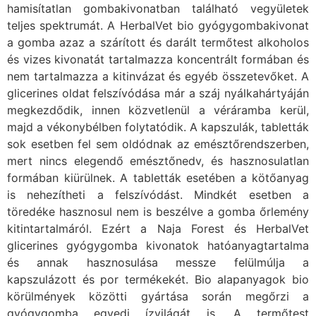
hamisítatlan gombakivonatban található vegyületek
teljes spektrumát. A HerbalVet bio gyógygombakivonat
a gomba azaz a szárított és darált termőtest alkoholos
és vizes kivonatát tartalmazza koncentrált formában és
nem tartalmazza a kitinvázat és egyéb összetevőket. A
glicerines oldat felszívódása már a száj nyálkahártyáján
megkezdődik, innen közvetlenül a véráramba kerül,
majd a vékonybélben folytatódik. A kapszulák, tabletták
sok esetben fel sem oldódnak az emésztőrendszerben,
mert nincs elegendő emésztőnedv, és hasznosulatlan
formában kiürülnek. A tabletták esetében a kötőanyag
is nehezítheti a felszívódást. Mindkét esetben a
töredéke hasznosul nem is beszélve a gomba őrlemény
kitintartalmáról. Ezért a Naja Forest és HerbalVet
glicerines gyógygomba kivonatok hatóanyagtartalma
és annak hasznosulása messze felülmúlja a
kapszulázott és por termékekét. Bio alapanyagok bio
körülmények közötti gyártása során megőrzi a
gyógygomba egyedi ízvilágát is. A termőtest