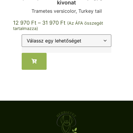
kivonat
Trametes versicolor, Turkey tail
12 970
Ft
–
31 970
Ft
(Az ÁFA összegét
tartalmazza)