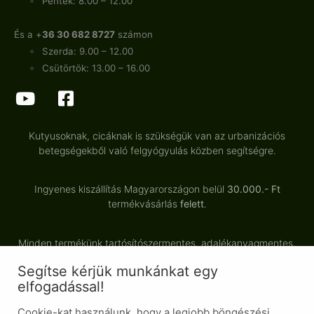
Péntek: 8.00 – 12.00
És a +
36 30 682 8727
számon
Szerda: 9.00 – 12.00
Csütörtök: 13.00 – 16.00
Kutyusoknak, cicáknak is szükségük van az urbanizációs
betegségekből való felgyógyulás közben segítségre.
Ingyenes kiszállítás Magyarországon belül
30.000.- Ft
termékvásárlás
felett
.
Minden termékünk tartósítószermentes, adalékanyagmentes,
természetes alapanyagból készült.
Segítse kérjük munkánkat egy
elfogadással!
Cookie-kat használunk, hogy a legjobb böngészési