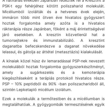
A hatvanas években Japánban fedezték fel a Kresztint a
PSK-t egy fehérjéhez kötött poliszaharid molekulát.
Micéliumból izolálták és a hetvenes évek elején,
immáron több mint ötven éve hivatalos gyógyszert
hoztak forgalomba amely azóta is a hivatalos
rákterápia része Japánban, főként a máj érintettségével
járó esetekben. A kresztin közvetlenül hat a
tumorsejtekre és immunstabilizáló. A kresztint
daganatba befecskendezve a daganat növekedése
lelassul, és gátolja az áttétel (metasztázis) kialakulását.
A kínaiak közel húsz év lemaradással PSP-nek nevezett
molekulából hoztak forgalomba gyógyszerkészítményt,
amely a sugárkezelés és a kemoterápia
kiegészítéseként a terápiás protokoll hivatalos része.
PSP – 10% peptidből és 90% -ban poliszacharidból áll,
szintén Lepketapló micélium izolátum.
Ezek a molekulák a termőtestben és a micéliumban is
megtalálhatóak. A gyógygombák termesztésének egyik