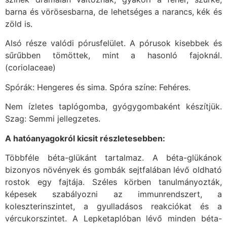
barna és vörösesbarna, de lehetséges a narancs, kék és
zöld is.
Alsó része valódi pórusfelület. A pórusok kisebbek és
sűrűbben tömöttek, mint a hasonló fajoknál.
(coriolaceae)
Spórák: Hengeres és sima. Spóra színe: Fehéres.
Nem ízletes taplógomba, gyógygombaként készítjük.
Szag: Semmi jellegzetes.
A hatóanyagokról kicsit részletesebben:
Többféle béta-glükánt tartalmaz. A béta-glükánok
bizonyos növények és gombák sejtfalában lévő oldható
rostok egy fajtája. Széles körben tanulmányozták,
képesek szabályozni az immunrendszert, a
koleszterinszintet, a gyulladásos reakciókat és a
vércukorszintet. A Lepketaplóban lévő minden béta-