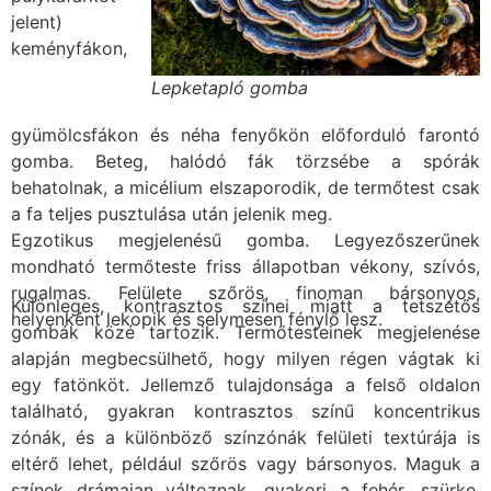
jelent)
keményfákon,
Lepketapló gomba
gyümölcsfákon és néha fenyőkön előforduló farontó
gomba. Beteg, halódó fák törzsébe a spórák
behatolnak, a micélium elszaporodik, de termőtest csak
a fa teljes pusztulása után jelenik meg.
Egzotikus megjelenésű gomba. Legyezőszerűnek
mondható termőteste friss állapotban vékony, szívós,
rugalmas. Felülete szőrös, finoman bársonyos,
Különleges, kontrasztos színei miatt a tetszetős
helyenként lekopik és selymesen fénylő lesz.
gombák közé tartozik. Termőtesteinek megjelenése
alapján megbecsülhető, hogy milyen régen vágtak ki
egy fatönköt. Jellemző tulajdonsága a felső oldalon
található, gyakran kontrasztos színű koncentrikus
zónák, és a különböző színzónák felületi textúrája is
eltérő lehet, például szőrös vagy bársonyos. Maguk a
színek drámaian változnak, gyakori a fehér, szürke,