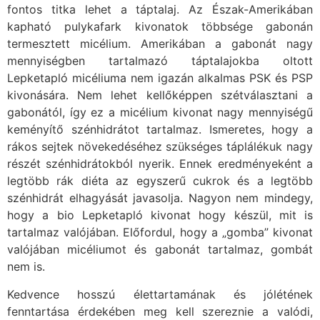
fontos titka lehet a táptalaj. Az Észak-Amerikában
kapható pulykafark kivonatok többsége gabonán
termesztett micélium. Amerikában a gabonát nagy
mennyiségben tartalmazó táptalajokba oltott
Lepketapló micéliuma nem igazán alkalmas PSK és PSP
kivonására. Nem lehet kellőképpen szétválasztani a
gabonától, így ez a micélium kivonat nagy mennyiségű
keményítő szénhidrátot tartalmaz. Ismeretes, hogy a
rákos sejtek növekedéséhez szükséges táplálékuk nagy
részét szénhidrátokból nyerik. Ennek eredményeként a
legtöbb rák diéta az egyszerű cukrok és a legtöbb
szénhidrát elhagyását javasolja. Nagyon nem mindegy,
hogy a bio Lepketapló kivonat hogy készül, mit is
tartalmaz valójában. Előfordul, hogy a „gomba” kivonat
valójában micéliumot és gabonát tartalmaz, gombát
nem is.
Kedvence hosszú élettartamának és jólétének
fenntartása érdekében meg kell szereznie a valódi,