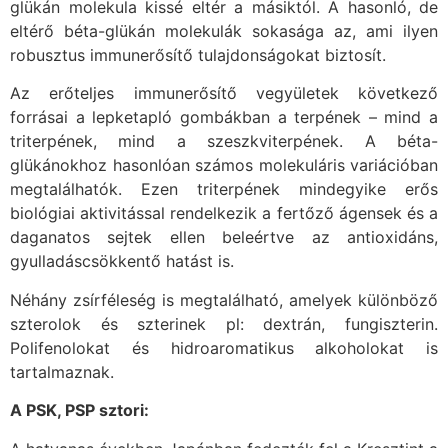
glükán molekula kissé eltér a másiktól. A hasonló, de
eltérő béta-glükán molekulák sokasága az, ami ilyen
robusztus immunerősítő tulajdonságokat biztosít.
Az erőteljes immunerősítő vegyületek következő
forrásai a lepketapló gombákban a terpének – mind a
triterpének, mind a szeszkviterpének. A béta-
glükánokhoz hasonlóan számos molekuláris variációban
megtalálhatók. Ezen triterpének mindegyike erős
biológiai aktivitással rendelkezik a fertőző ágensek és a
daganatos sejtek ellen beleértve az antioxidáns,
gyulladáscsökkentő hatást is.
Néhány zsírféleség is megtalálható, amelyek különböző
szterolok és szterinek pl: dextrán, fungiszterin.
Polifenolokat és hidroaromatikus alkoholokat is
tartalmaznak.
A PSK, PSP sztori: