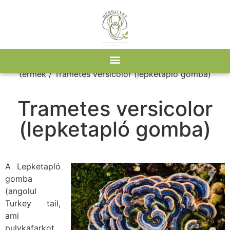
Kezdőlap
/ Ezt a gombát tartalmazza
termék / Trametes versicolor (lepketapló gomba)
Trametes versicolor
(lepketapló gomba)
A Lepketapló
gomba
(angolul
Turkey tail,
ami
pulykafarkot