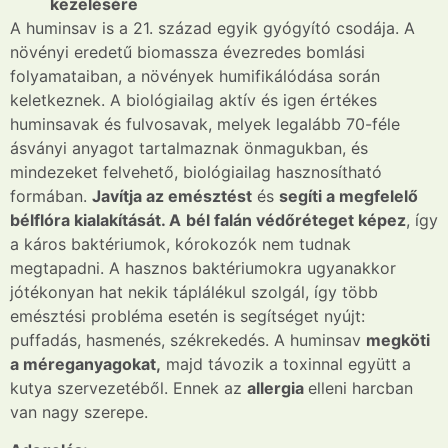
kezelésére
A huminsav is a 21. század egyik gyógyító csodája. A
növényi eredetű biomassza évezredes bomlási
folyamataiban, a növények humifikálódása során
keletkeznek. A biológiailag aktív és igen értékes
huminsavak és fulvosavak, melyek legalább 70-féle
ásványi anyagot tartalmaznak önmagukban, és
mindezeket felvehető, biológiailag hasznosítható
formában.
Javítja az emésztést
és
segíti a megfelelő
bélflóra kialakítását. A
bél falán védőréteget képez
, így
a káros baktériumok, kórokozók nem tudnak
megtapadni. A hasznos baktériumokra ugyanakkor
jótékonyan hat nekik táplálékul szolgál, így több
emésztési probléma esetén is segítséget nyújt:
puffadás, hasmenés, székrekedés. A huminsav
megköti
a méreganyagokat,
majd távozik a toxinnal együtt a
kutya szervezetéből. Ennek az
allergia
elleni harcban
van nagy szerepe.