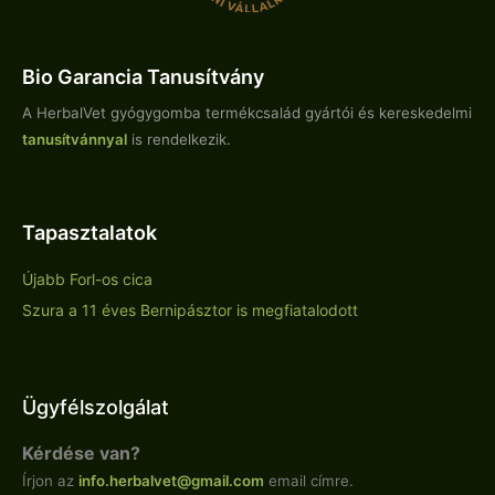
Bio Garancia Tanusítvány
A HerbalVet gyógygomba termékcsalád gyártói és kereskedelmi
tanusítvánnyal
is rendelkezik.
Tapasztalatok
Újabb Forl-os cica
Szura a 11 éves Bernipásztor is megfiatalodott
Ügyfélszolgálat
Kérdése van?
Írjon az
info.
herbalvet
@gmail.com
email címre.