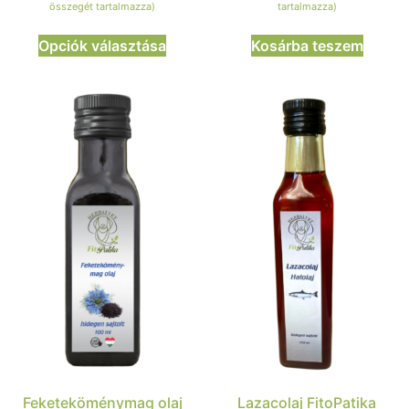
összegét tartalmazza)
tartalmazza)
Opciók választása
Kosárba teszem
Feketeköménymag olaj
Lazacolaj FitoPatika