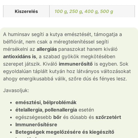
Kiszerelés
100 g
,
250 g
,
400 g
,
500 g
A huminsav segíti a kutya emésztését, támogatja a
bélflórát, nem csak a méregtelenítéssel segíti
mérsékelni az
allergiás
panaszokat hanem kiváló
antioxidáns is
, a szabad gyökök megkötésében
szerepet játszik. Kiváló
immunerősítő
is egyben. Sok
egyoldalúan táplált kutyán hoz látványos változásokat
ahogy energikusabbá válik, szőre dús és fényes lesz.
Javasoljuk:
emésztési, bélproblémák
ételallergia, pollenallergia
esetén
egészségesebb
bőr
és dúsabb és
szőrzetért
Immunerősítésre
Betegségek megelőzésére és kiegészítő