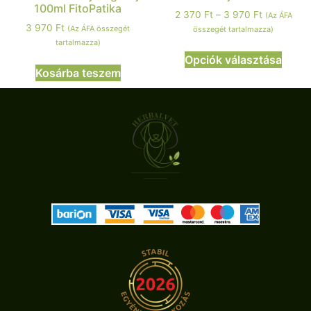
100ml FitoPatika
2 370
Ft
–
3 970
Ft
(Az ÁFA
3 970
Ft
(Az ÁFA összegét
összegét tartalmazza)
tartalmazza)
Opciók választása
Kosárba teszem