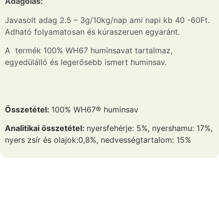
Adagolás:
Javasolt adag 2.5 – 3g/10kg/nap ami napi kb 40 -60Ft.
Adható folyamatosan és kúraszeruen egyaránt.
A termék 100% WH67 huminsavat tartalmaz,
egyedülálló és legerősebb ismert huminsav.
Összetétel:
100% WH67® huminsav
Analitikai összetétel:
nyersfehérje: 5%, nyershamu: 17%,
nyers zsír és olajok:0,8%, nedvességtartalom: 15%