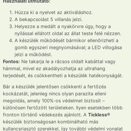
Használati útmutató:
Húzza ki a nyelvet az aktiváláshoz.
A bekapcsolást 5 villanás jelzi.
Helyezze a medált a nyakörvre úgy, hogy a
nyílással ellátott oldal az állat teste felé nézzen.
A készülék működését bármikor ellenőrizheti a
gomb egyszeri megnyomásával; a LED villogása
jelzi a működést.
Fontos:
Ne takarja le a rácsos oldalt kabáttal vagy
hámmal, mivel ez akadályozhatja az ultrahang
terjedését, és csökkentheti a készülék hatékonyságát.
Bár a készülék jelentősen csökkenti a fertőzés
kockázatát, jelenleg nincs olyan parazita elleni
megoldás, amely 100%-os védelmet biztosít –
különösen fertőzött területeken. Ilyen esetekben több
fronton történő védekezés ajánlott. A
Tickless®
készülék biztonságosan kombinálható más
kullancsriasztó szerekkel, így további védelmi vonalat