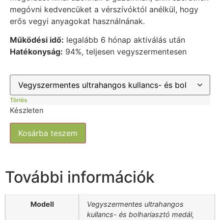
megóvni kedvencüket a vérszívóktól anélkül, hogy
erős vegyi anyagokat használnának.
Működési idő:
legalább 6 hónap aktiválás után
Hatékonyság:
94%, teljesen vegyszermentesen
Törlés
Készleten
Kosárba teszem
További információk
Modell
Vegyszermentes ultrahangos
kullancs- és bolhariasztó medál,