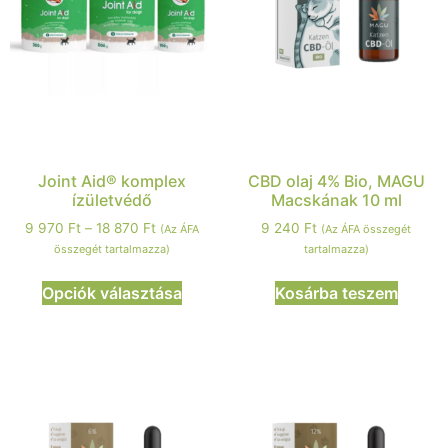
Joint Aid® komplex
CBD olaj 4% Bio, MAGU
ízületvédő
Macskának 10 ml
9 970
Ft
–
18 870
Ft
9 240
Ft
(Az ÁFA
(Az ÁFA összegét
összegét tartalmazza)
tartalmazza)
Opciók választása
Kosárba teszem