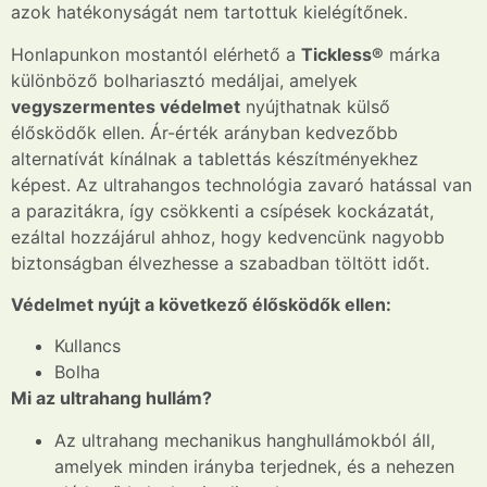
azok hatékonyságát nem tartottuk kielégítőnek.
Honlapunkon mostantól elérhető a
Tickless®
márka
különböző bolhariasztó medáljai, amelyek
vegyszermentes védelmet
nyújthatnak külső
élősködők ellen. Ár-érték arányban kedvezőbb
alternatívát kínálnak a tablettás készítményekhez
képest. Az ultrahangos technológia zavaró hatással van
a parazitákra, így csökkenti a csípések kockázatát,
ezáltal hozzájárul ahhoz, hogy kedvencünk nagyobb
biztonságban élvezhesse a szabadban töltött időt.
Védelmet nyújt a következő élősködők ellen:
Kullancs
Bolha
Mi az ultrahang hullám?
Az ultrahang mechanikus hanghullámokból áll,
amelyek minden irányba terjednek, és a nehezen