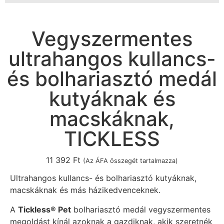
Vegyszermentes
ultrahangos kullancs-
és bolhariasztó medál
kutyáknak és
macskáknak,
TICKLESS
11 392
Ft
(Az ÁFA összegét tartalmazza)
Ultrahangos kullancs- és bolhariasztó kutyáknak,
macskáknak és más házikedvenceknek.
A
Tickless® Pet
bolhariasztó medál vegyszermentes
megoldást kínál azoknak a gazdiknak, akik szeretnék