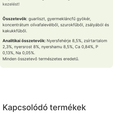
kezelést!
Összetevők
: guarliszt, gyermekláncfű gyökér,
koncentrátum olívafalevélből, szurokfűből, zsályából és
kakukkfűből.
Analitikai összetevők:
Nyersfehérje 8,5%, zsírtartalom
2,3%, nyersrost 8%, nyershamu 8,5%, Ca 0,84%, P
0,13%, Na 0,05%.
Minden összetevő természetes eredetű.
Kapcsolódó termékek