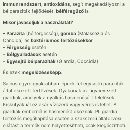
immunrendszert
,
antioxidáns
, segít megakadályozni a
bélparaziták fejlődését,
bélféregűző
is.
Mikor javasoljuk a használatát?
– Parazita
(bélférgesség),
gomba
(Malassezia és
Candida) és
baktériumos fertőzésekkor
– Férgesség
esetén
–
Bélgyulladások
esetén
–
Egysejtű bélparaziták
(Giardia, Coccidia)
És ezek
megelőzéseképp
.
Sajnos egyre gyakrabban lépnek fel egysejtű paraziták
által okozott fertőzések. Gyakoriak az úgynevezett
giardiák, amelyek a nyálkás hasmenésért felelősek.
Kiskutyáknál ez akár vízszerű vagy véres is lehet. A
giardiák embernél is hasmenést okoznak. Pl. giardia
fertőzés megállapítása esetén a szakszerű állatorvosi
ellátást a termék nem helyettesítheti, csak kiegészítheti.