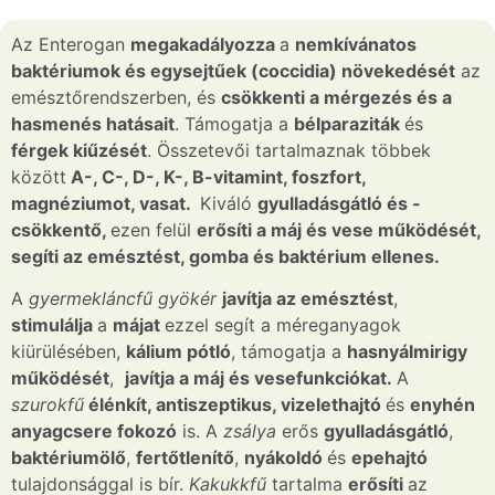
Az Enterogan
megakadályozza
a
nemkívánatos
baktériumok és egysejtűek (coccidia) növekedését
az
emésztőrendszerben, és
csökkenti a mérgezés és a
hasmenés hatásait
. Támogatja a
bélparaziták
és
férgek kiűzését
. Összetevői tartalmaznak többek
között
A-, C-, D-, K-, B-vitamint, foszfort,
magnéziumot, vasat.
Kiváló
gyulladásgátló és -
csökkentő,
ezen felül
erősíti a máj és vese működését,
segíti az emésztést, gomba és baktérium ellenes.
A
gyermekláncfű
gyökér
javítja az emésztést
,
stimulálja
a
májat
ezzel segít a méreganyagok
kiürülésében,
kálium pótló
, támogatja a
hasnyálmirigy
működését
,
javítja a máj és vesefunkciókat.
A
szurokfű
élénkít, antiszeptikus, vizelethajtó
és
enyhén
anyagcsere fokozó
is. A
zsálya
erős
gyulladásgátló
,
baktériumölő
,
fertőtlenítő
,
nyákoldó
és
epehajtó
tulajdonsággal is bír.
K
akukkfű
tartalma
erősíti
az