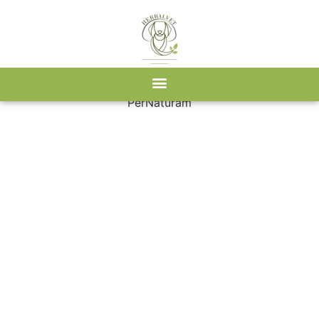
Kezdőlap
/
Webshop
/
PerNaturam
/ Enterogan 100 g
PerNaturam