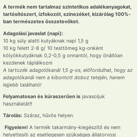
A termék nem tartalmaz szintetikus adalékanyagokat,
tartósítószert, ízfokozót, színezéket, kizárólag 100%-
ban természetes összetevőket.
Adagolási javaslat (napi):
10 kg súly alatti kutyáknak napi 1,5 g
10 kg felett 2-8 g/ 10 testtömeg kg-onként
kölyökkutyáknak 0,2-0,5 g onnantól, hogy önállóan
kezdenek táplálkozni
A tartozék adagolókanál 1,5 g-os, előfordulhat, hogy az
adagolókanál nem a kibontott doboz tetején, hanem
lejjebb található!
Folyamatosan és
kúraszerűen is
javasoljuk
használatát!!
Tárolás:
Száraz, hűvös helyen.
Figyelem!
A termék takarmány-kiegészítő és nem
helyettesíti az esetlegesen szükséges állatorvosi