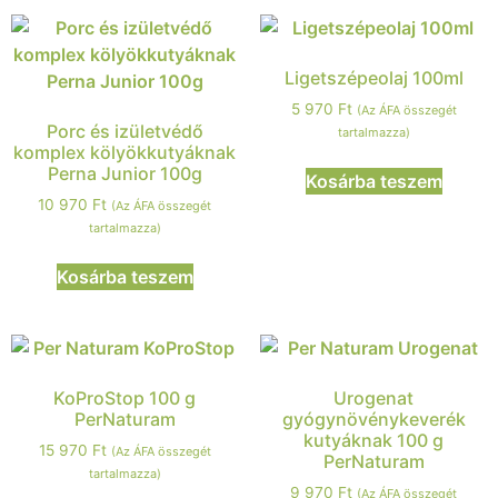
Ligetszépeolaj 100ml
5 970
Ft
(Az ÁFA összegét
Porc és izületvédő
tartalmazza)
komplex kölyökkutyáknak
Perna Junior 100g
Kosárba teszem
10 970
Ft
(Az ÁFA összegét
tartalmazza)
Kosárba teszem
KoProStop 100 g
Urogenat
PerNaturam
gyógynövénykeverék
kutyáknak 100 g
15 970
Ft
(Az ÁFA összegét
PerNaturam
tartalmazza)
9 970
Ft
(Az ÁFA összegét