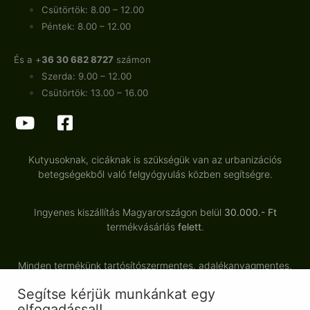
Csütörtök: 8.00 – 12.00
Péntek: 8.00 – 12.00
És a +
36 30 682 8727
számon
Szerda: 9.00 – 12.00
Csütörtök: 13.00 – 16.00
Kutyusoknak, cicáknak is szükségük van az urbanizációs
betegségekből való felgyógyulás közben segítségre.
Ingyenes kiszállítás Magyarországon belül
30.000.- Ft
termékvásárlás
felett
.
Minden termékünk tartósítószermentes, adalékanyagmentes,
természetes alapanyagból készült.
Segítse kérjük munkánkat egy
elfogadással!