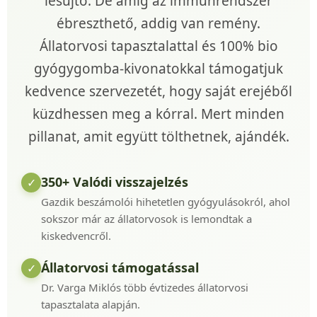
lesújtó. De amíg az immunrendszer
ébreszthető, addig van remény.
Állatorvosi tapasztalattal és 100% bio
gyógygomba-kivonatokkal támogatjuk
kedvence szervezetét, hogy saját erejéből
küzdhessen meg a kórral. Mert minden
pillanat, amit együtt tölthetnek, ajándék.
350+ Valódi visszajelzés
✓
Gazdik beszámolói hihetetlen gyógyulásokról, ahol
sokszor már az állatorvosok is lemondtak a
kiskedvencről.
Állatorvosi támogatással
✓
Dr. Varga Miklós több évtizedes állatorvosi
tapasztalata alapján.