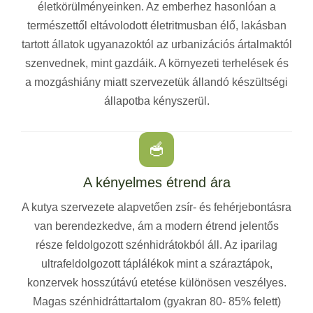
életkörülményeinken. Az emberhez hasonlóan a
természettől eltávolodott életritmusban élő, lakásban
tartott állatok ugyanazoktól az urbanizációs ártalmaktól
szenvednek, mint gazdáik. A környezeti terhelések és
a mozgáshiány miatt szervezetük állandó készültségi
állapotba kényszerül.
🥣
A kényelmes étrend ára
A kutya szervezete alapvetően zsír- és fehérjebontásra
van berendezkedve, ám a modern étrend jelentős
része feldolgozott szénhidrátokból áll. Az iparilag
ultrafeldolgozott táplálékok mint a száraztápok,
konzervek hosszútávú etetése különösen veszélyes.
Magas szénhidráttartalom (gyakran 80- 85% felett)