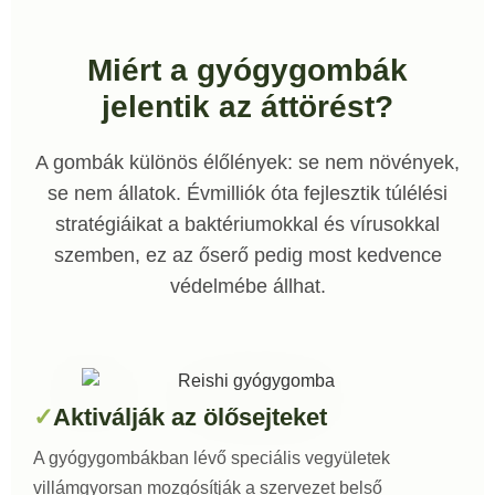
Miért a gyógygombák
jelentik az áttörést?
A gombák különös élőlények: se nem növények,
se nem állatok. Évmilliók óta fejlesztik túlélési
stratégiáikat a baktériumokkal és vírusokkal
szemben, ez az őserő pedig most kedvence
védelmébe állhat.
Aktiválják az ölősejteket
A gyógygombákban lévő speciális vegyületek
villámgyorsan mozgósítják a szervezet belső