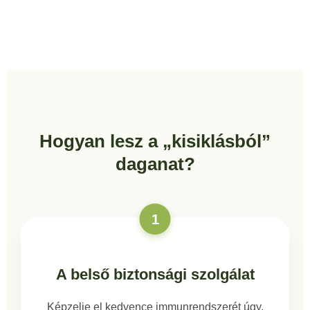
Hogyan lesz a „kisiklásból”
daganat?
1
A belső biztonsági szolgálat
Képzelje el kedvence immunrendszerét úgy,