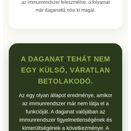
az immunrendszer feleszmélne, a folyamat
már daganattá növi ki magát.
A DAGANAT TEHÁT NEM
EGY KÜLSŐ, VÁRATLAN
BETOLAKODÓ.
Az egy olyan állapot eredménye, amikor
az immunrendszer már nem látja el a
funkcióját. A daganat valójában az
immunrendszer figyelmetlenségének és
kimerültségének a következménye. A