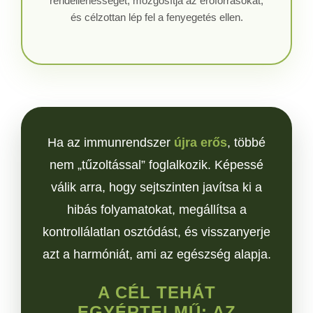
rendellenességet, mozgósítja az erőforrásokat,
és célzottan lép fel a fenyegetés ellen.
Ha az immunrendszer
újra erős
, többé
nem „tűzoltással” foglalkozik. Képessé
válik arra, hogy sejtszinten javítsa ki a
hibás folyamatokat, megállítsa a
kontrollálatlan osztódást, és visszanyerje
azt a harmóniát, ami az egészség alapja.
A CÉL TEHÁT
EGYÉRTELMŰ: AZ