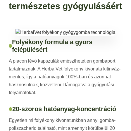
természetes gyógyulásáért
Folyékony formula a gyors
felépülésért
A piacon lévő kapszulák emészthetetlen gombaport
tartalmaznak. A HerbalVet folyékony kivonata kitinváz-
mentes, így a hatóanyagok 100%-ban és azonnal
hasznosulnak, közvetlenül támogatva a gyógyulási
folyamatokat.
20-szoros hatóanyag-koncentráció
Egyetlen ml folyékony kivonatunkban annyi gomba-
poliszacharid található, mint amennyit körülbelül 20