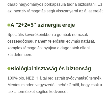
darab hagyományos porkapszula tudna biztosítani. Ez
az intenzív támogatás segít visszanyerni az állat erejét.
A "2+2=5" szinergia ereje
Speciális keverékeinkben a gombák nemcsak
összeadódnak, hanem felerősítik egymás hatását,
komplex támogatást nyújtva a daganatok elleni
küzdelemben.
Biológiai tisztaság és biztonság
100% bio, NÉBIH által regisztrált gyógyhatású termék.
Mentes minden vegyszertől, nehézfémtől, hogy csak a
tiszta természet segítse kedvencét.