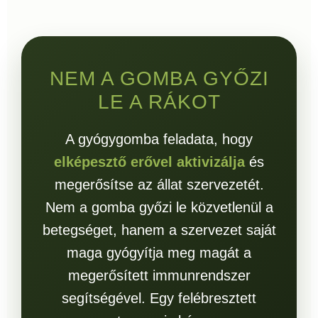
NEM A GOMBA GYŐZI
LE A RÁKOT
A gyógygomba feladata, hogy
elképesztő erővel aktivizálja
és
megerősítse az állat szervezetét.
Nem a gomba győzi le közvetlenül a
betegséget, hanem a szervezet saját
maga gyógyítja meg magát a
megerősített immunrendszer
segítségével. Egy felébresztett