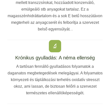
mellett transzzsírokat, hozzáadott konzerváló,
emülgeáló stb anyagokat tartalaz. Ez a
magasszénhidráttartalom és a sok E betű hosszútávon
megterheli az anyagcserét és felborítja a szervezet
belső egyensúlyát. .
🔬
Krónikus gyulladás: A néma ellenség
A tartósan fennálló gyulladásos folyamatok a
daganatos megbetegedések melegágyai. A folyamatos
környezeti és táplálkozási terhelés oxidatív stresszt
okoz, ami lassan, de biztosan felőrli a szervezet
természetes ellenállóképességét.