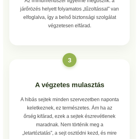
Az immunrendszer figyelme megoszlik: a
járőrözés helyett folyamatos „tűzoltással” van
elfoglalva, így a belső biztonsági szolgálat
végzetesen elfárad.
3
A végzetes mulasztás
A hibás sejtek minden szervezetben naponta
keletkeznek, ez természetes. Ám ha az
őrség kifárad, ezek a sejtek észrevétlenek
maradnak. Nem történik meg a
„letartóztatás”, a sejt osztódni kezd, és mire