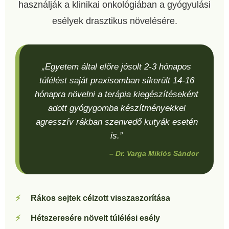
használják a klinikai onkológiában a gyógyulási
esélyek drasztikus növelésére.
„Egyetem által előre jósolt 2-3 hónapos
túlélést saját praxisomban sikerült 14-16
hónapra növelni a terápia kiegészítéseként
adott gyógygomba készítményekkel
agresszív rákban szenvedő kutyák esetén
is.”
– Dr. Varga Miklós Sándor
Rákos sejtek célzott visszaszorítása
Hétszeresére növelt túlélési esély