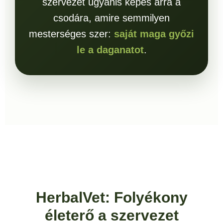
szervezet ugyanis képes arra a
csodára, amire semmilyen
mesterséges szer:
saját maga győzi
le a daganatot
.
HerbalVet: Folyékony
életerő a szervezet