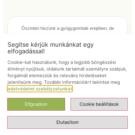
Őszintén hiszünk a gyógygombák erejében, de
fontos leszögeznünk: soha nem ígérjük, hogy
Segítse kérjük munkánkat egy
termékeink minden esetben biztosan működnek, és
elfogadással!
távol áll tőlünk, hogy „csodaszerként” tüntessük fel
őket. Nem javasoljuk az állatorvosi kezelések vagy
Cookie-kat használunk, hogy a legjobb böngészési
élményt nyújtsuk, oldalunk tartalmát személyre szabjuk,
egyéb orvosi megoldások mellőzését.
forgalmát elemezzük és releváns hirdetéseket
jelenítsünk meg. További információért tekintse meg
Azonban annyi esetben láttunk már
adatvédelmi szabályzatunkat
.
látványos javulást, hogy szilárd
meggyőződésünk:
egy próbát és egy
Elfgoadom
Cookie beállítások
esélyt okvetlenül megér kedvence
Elutasítom
számára.