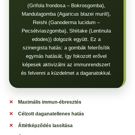
(Grifola frondosa – Bokrosgomba),
Mandulagomba (Agaricus blazei murill),
Reishi (Ganoderma lucidum –
Pecsétviaszgomba), Shiitake (Lentinula
edodes)) dolgozik együtt. Ez a
szinergista hatás: a gombák felerősítik
egymás hatását, így fokozott erővel
képesek aktivizálni az immunrendszert
és felvenni a küzdelmet a daganatokkal.
Maximális immun-ébresztés
Célzott daganatellenes hatás
Áttétképződés lassítása