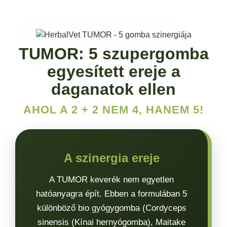
TUMOR: 5 szupergomba
egyesített ereje a
daganatok ellen
AHOL A 2 + 2 NEM 4, HANEM 5!
A szinergia ereje
A TUMOR keverék nem egyetlen
hatóanyagra épít. Ebben a formulában
5
különböző bio gyógygomba
(Cordyceps
sinensis (Kínai hernyógomba), Maitake