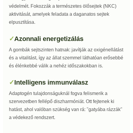
védelmét. Fokozzák a természetes ölősejtek (NKC)
aktivitását, amelyek feladata a daganatos sejtek
elpusztítása.
Azonnali energetizálás
A gombák sejtszinten hatnak: javítják az oxigénellátást
és a vitalitást, így az állat szemmel láthatóan erősebbé
és élénkebbé válik a nehéz időszakokban is.
Intelligens immunválasz
Adaptogén tulajdonságuknál fogva felismerik a
szervezetben fellépő diszharmóniát. Ott fejtenek ki
hatást, ahol valóban szükség van rá: "gatyába rázzák"
a védekező rendszert.