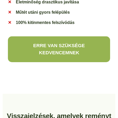
Életminőség drasztikus javítása
Műtét utáni gyors felépülés
100% kitinmentes felszívódás
ERRE VAN SZÜKSÉGE
KEDVENCEMNEK
Visszajelzések, amelyek reményt