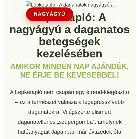
Lepketapló: A
NAGYÁGYÚ
nagyágyú a daganatos
betegségek
kezelésében
AMIKOR MINDEN NAP AJÁNDÉK,
NE ÉRJE BE KEVESEBBEL!
A Lepketapló nem csupán egy étrend-kiegészítő
– ez a természet válasza a legagresszívabb
daganatokra. Világszerte elismert
daganatellenes „szupergomba”, amelynek
hatóanyagait Japánban már évtizedek óta