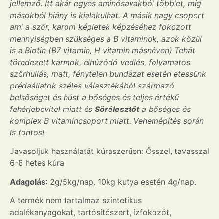
jellemző. Itt akár egyes aminósavakból többlet, míg
másokból hiány is kialakulhat. A másik nagy csoport
ami a szőr, karom képletek képzéséhez fokozott
mennyiségben szükséges a B vitaminok, azok közül
is a Biotin (B7 vitamin, H vitamin másnéven) Tehát
töredezett karmok, elhúzódó vedlés, folyamatos
szőrhullás, matt, fénytelen bundázat esetén etessünk
prédaállatok széles választékából származó
belsőséget és húst a bőséges és teljes értékű
fehérjebevitel miatt és
Sörélesztőt
a bőséges és
komplex B vitamincsoport miatt. Vehemépítés során
is fontos!
Javasoljuk használatát kúraszerűen: Ősszel, tavasszal
6-8 hetes kúra
Adagolás
: 2g/5kg/nap. 10kg kutya esetén 4g/nap.
A termék nem tartalmaz szintetikus
adalékanyagokat, tartósítószert, ízfokozót,