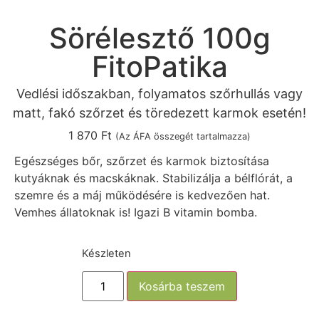
Sörélesztő 100g
FitoPatika
Vedlési időszakban, folyamatos szőrhullás vagy
matt, fakó szőrzet és töredezett karmok esetén!
1 870
Ft
(Az ÁFA összegét tartalmazza)
Egészséges bőr, szőrzet és karmok biztosítása
kutyáknak és macskáknak. Stabilizálja a bélflórát, a
szemre és a máj működésére is kedvezően hat.
Vemhes állatoknak is! Igazi B vitamin bomba.
Készleten
Kosárba teszem