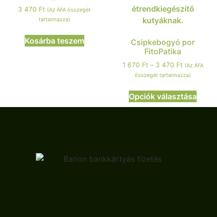
3 470
Ft
(Az ÁFA összegét
tartalmazza)
Kosárba teszem
Csipkebogyó por
FitoPatika
1 670
Ft
–
3 470
Ft
(Az ÁFA
összegét tartalmazza)
Opciók választása