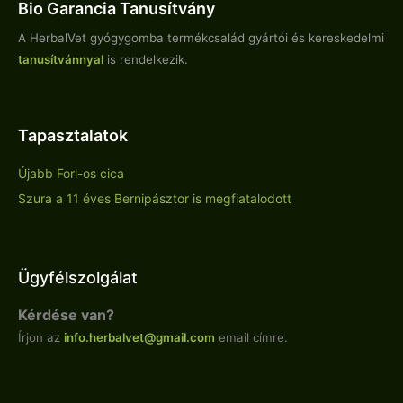
Bio Garancia Tanusítvány
A HerbalVet gyógygomba termékcsalád gyártói és kereskedelmi
tanusítvánnyal
is rendelkezik.
Tapasztalatok
Újabb Forl-os cica
Szura a 11 éves Bernipásztor is megfiatalodott
Ügyfélszolgálat
Kérdése van?
Írjon az
info.
herbalvet
@gmail.com
email címre.