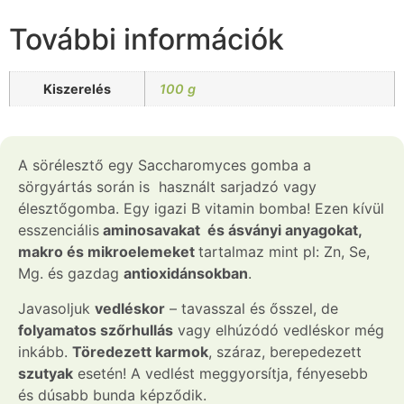
További információk
Kiszerelés
100 g
A sörélesztő egy Saccharomyces gomba a
sörgyártás során is használt sarjadzó vagy
élesztőgomba. Egy igazi B vitamin bomba! Ezen kívül
esszenciális
aminosavakat és ásványi anyagokat,
makro és mikroelemeket
tartalmaz mint pl: Zn, Se,
Mg. és gazdag
antioxidánsokban
.
Javasoljuk
vedléskor
– tavasszal és ősszel, de
folyamatos szőrhullás
vagy elhúzódó vedléskor még
inkább.
Töredezett karmok
, száraz, berepedezett
szutyak
esetén! A vedlést meggyorsítja, fényesebb
és dúsabb bunda képződik.