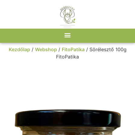
Kezdőlap
/
Webshop
/
FitoPatika
/ Sörélesztő 100g
FitoPatika