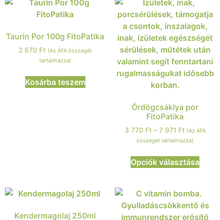
Taurin Por 100g FitoPatika
2 670
Ft
(Az ÁFA összegét
tartalmazza)
Kosárba teszem
Ördögcsáklya por
FitoPatika
3 770
Ft
–
7 971
Ft
(Az ÁFA
összegét tartalmazza)
Opciók választása
Kendermagolaj 250ml