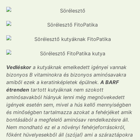
Vedléskor
a kutyáknak emelkedett igényei vannak
bizonyos B vitaminokra és bizonyos aminósavakra
amiből ezek a keratinképletek épülnek.
A BARF
étrenden
tartott kutyáknak nem szokott
aminósavakból hiányuk lenni még megnövekedett
igények esetén sem, mivel a hús kellő mennyiségben
és minőségben tartalmazza azokat a fehérjéket amik
bontásából a megfelelő aminósav rendelkezésre áll.
Nem mondható ez el a növényi fehérjeforrásokról,
főként hüvelyesekből áll (szója!) ami a száraztápokra