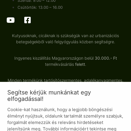
Szerda: 9.00 – 12.00
Csütörtök: 13.00 – 16.00
Kutyusoknak, cicáknak is szükségük van az urbanizációs
betegségekből való felgyógyulás közben segítségre.
Ingyenes kiszállítás Magyarországon belül
30.000.- Ft
termékvásárlás
felett
.
Minden termékünk tartósítószermentes, adalékanyagmentes,
természetes alapanyagból készült.
Segítse kérjük munkánkat egy
elfogadással!
Cookie-kat használunk, hogy a legjobb böngészési
© Minden jog fenntartva
élményt nyújtsuk, oldalunk tartalmát személyre szabjuk,
Általános Szerződési Feltételek
forgalmát elemezzük és releváns hirdetéseket
jelenítsünk meg. További információért tekintse meg
Adatvédelmi nyilatkozat