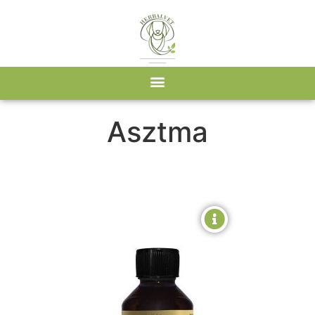
Kezdőlap
/ Ennél a betegségnél segít termék / Asztma
Asztma