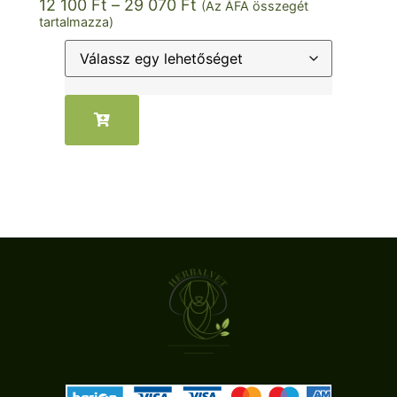
12 100
Ft
–
29 070
Ft
(Az ÁFA összegét
tartalmazza)