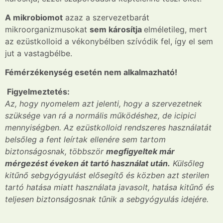
A mikrobiomot
azaz a szervezetbarát
mikroorganizmusokat
sem károsítja
elméletileg, mert
az ezüstkolloid a vékonybélben szívódik fel, így el sem
jut a vastagbélbe.
Fémérzékenység esetén nem alkalmazható!
Figyelmeztetés:
Az, hogy nyomelem azt jelenti, hogy a szervezetnek
szüksége van rá a normális működéshez, de icipici
mennyiségben. Az ezüstkolloid rendszeres használatát
belsőleg a fent leírtak ellenére sem tartom
biztonságosnak, többször
megfigyeltek már
mérgezést éveken át tartó használat után.
Külsőleg
kitűnő sebgyógyulást elősegítő és közben azt sterilen
tartó hatása miatt használata javasolt, hatása kitűnő és
teljesen biztonságosnak tűnik a sebgyógyulás idejére.