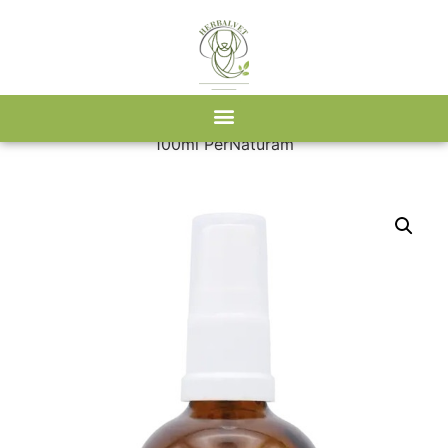
Kezdőlap
/
Webshop
/
PerNaturam
/ Ezüstkolloid spray
100ml PerNaturam