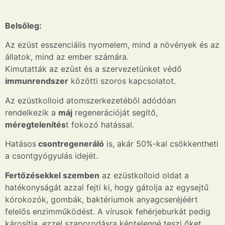
Belsőleg:
Az ezüst esszenciális nyomelem, mind a növények és az
állatok, mind az ember számára.
Kimutatták az ezüst és a szervezetünket védő
immunrendszer
közötti szoros kapcsolatot.
Az ezüstkolloid atomszerkezetéből adódóan
rendelkezik a
máj
regenerációját segítő,
méregtelenítés
t fokozó hatással.
Hatásos
csontregeneráló
is, akár 50%-kal csökkentheti
a csontgyógyulás idejét.
Fertőzésekkel szemben
az ezüstkolloid oldat a
hatékonyságát azzal fejti ki, hogy gátolja az egysejtű
kórokozók, gombák, baktériumok anyagcseréjéért
felelős enzimműködést. A vírusok fehérjeburkát pedig
károsítja, ezzel szaporodásra képtelenné teszi őket.