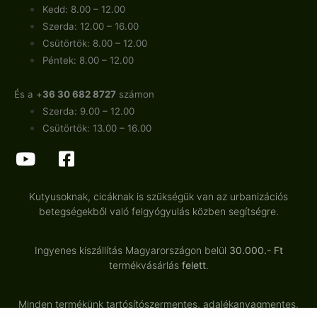
Kedd: 8.00 – 12.00
Szerda: 12.00 – 16.00
Csütörtök: 8.00 – 12.00
Péntek: 8.00 – 12.00
És a +
36 30 682 8727
számon
Szerda: 9.00 – 12.00
Csütörtök: 13.00 – 16.00
Kutyusoknak, cicáknak is szükségük van az urbanizációs
betegségekből való felgyógyulás közben segítségre.
Ingyenes kiszállítás Magyarországon belül
30.000.- Ft
termékvásárlás
felett
.
Minden termékünk tartósítószermentes, adalékanyagmentes,