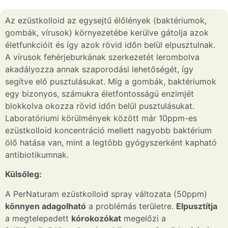
Az ezüstkolloid az egysejtű élőlények (baktériumok,
gombák, vírusok) környezetébe kerülve gátolja azok
életfunkcióit és így azok rövid időn belül elpusztulnak.
A vírusok fehérjeburkának szerkezetét lerombolva
akadályozza annak szaporodási lehetőségét, így
segítve elő pusztulásukat. Míg a gombák, baktériumok
egy bizonyos, számukra életfontosságú enzimjét
blokkolva okozza rövid időn belül pusztulásukat.
Laboratóriumi körülmények között már 10ppm-es
ezüstkolloid koncentráció mellett nagyobb baktérium
ölő hatása van, mint a legtöbb gyógyszerként kapható
antibiotikumnak.
Külsőleg:
A PerNaturam ezüstkolloid spray változata (50ppm)
könnyen adagolható
a problémás területre.
Elpusztítja
a megtelepedett
kórokozókat
megelőzi a