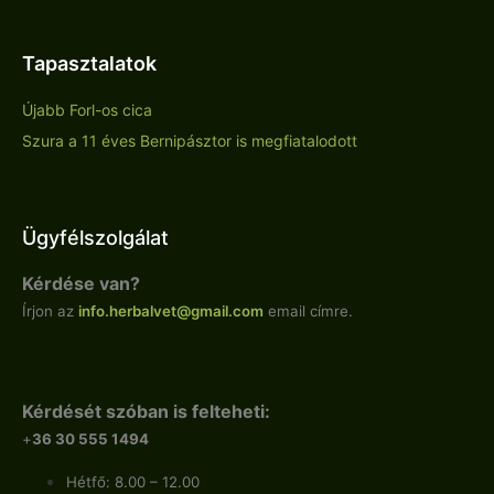
Tapasztalatok
Újabb Forl-os cica
Szura a 11 éves Bernipásztor is megfiatalodott
Ügyfélszolgálat
Kérdése van?
Írjon az
info.
herbalvet
@gmail.com
email címre.
Kérdését szóban is felteheti:
+
36 30 555 1494
Hétfő: 8.00 – 12.00