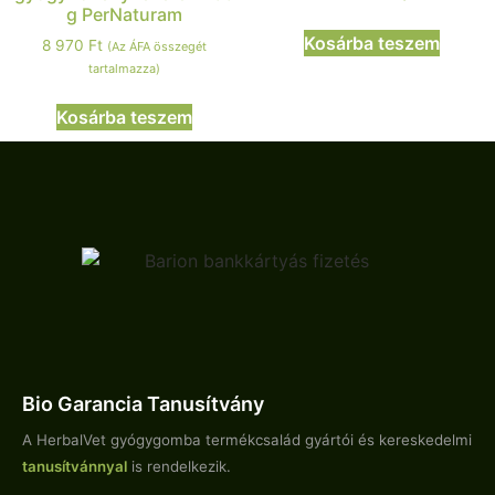
g PerNaturam
Kosárba teszem
8 970
Ft
(Az ÁFA összegét
tartalmazza)
Kosárba teszem
Bio Garancia Tanusítvány
A HerbalVet gyógygomba termékcsalád gyártói és kereskedelmi
tanusítvánnyal
is rendelkezik.