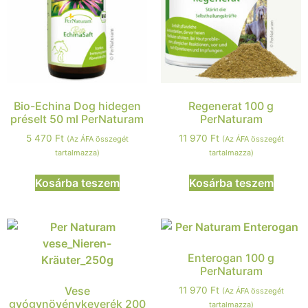
Bio-Echina Dog hidegen
Regenerat 100 g
préselt 50 ml PerNaturam
PerNaturam
5 470
Ft
11 970
Ft
(Az ÁFA összegét
(Az ÁFA összegét
tartalmazza)
tartalmazza)
Kosárba teszem
Kosárba teszem
Enterogan 100 g
PerNaturam
Vese
11 970
Ft
(Az ÁFA összegét
gyógynövénykeverék 200
tartalmazza)