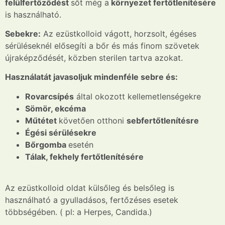
felülfertőződést
sőt még a
környezet fertőtlenítésére
is használható.
Sebekre:
Az ezüstkolloid vágott, horzsolt, égéses
sérüléseknél elősegíti a bőr és más finom szövetek
újraképződését, közben sterilen tartva azokat.
Használatát javasoljuk mindenféle sebre és:
Rovarcsípés
által okozott kellemetlenségekre
Sömör, ekcéma
Műtétet
követően otthoni
sebfertőtlenítésre
Égési sérülésekre
Bőrgomba
esetén
Tálak, fekhely fertőtlenítésére
Az ezüstkolloid oldat külsőleg és belsőleg is
használható a gyulladásos, fertőzéses esetek
többségében. ( pl: a Herpes, Candida.)