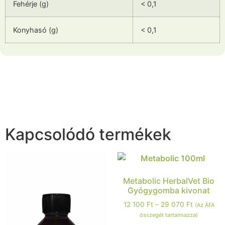
Fehérje (g)
< 0,1
Konyhasó (g)
< 0,1
Kapcsolódó termékek
Metabolic HerbalVet Bio
Gyógygomba kivonat
12 100
Ft
–
29 070
Ft
(Az ÁFA
összegét tartalmazza)