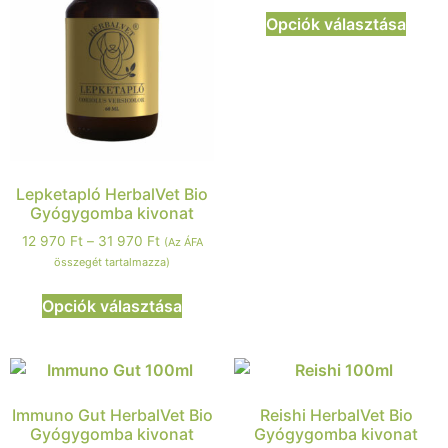
Opciók választása
Lepketapló HerbalVet Bio
Gyógygomba kivonat
12 970
Ft
–
31 970
Ft
(Az ÁFA
összegét tartalmazza)
Opciók választása
Immuno Gut HerbalVet Bio
Reishi HerbalVet Bio
Gyógygomba kivonat
Gyógygomba kivonat