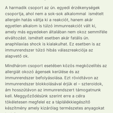
A harmadik csoport az ún. egyedi érzékenységek
csoportja, ahol nem a sok-sok alkalommal ismételt
allergén hatás váltja ki a reakciót, hanem akár
egyetlen alkalom is túlzó immunreakciót vált ki,
amely más egyedeken általában nem okoz semmiféle
elváltozást. ismételt esetben akár fatális ún.
anaphilaxias shock is kialakulhat. Ez esetben is az
immunrendszer túlzó hibás válaszreakciója az
alapvető ok.
Mindhárom csoport esetében közös megközelítés az
allergiát okozó ágensek kerülése és az
immunrendszer befolyásolása. Ezt rövidtávon az
immunrendszer blokkolásával érjük el – szteroidok,
ám hosszútávon az immunrendszert támogatnunk
kell. Meggyőződésünk szerint erre a célra
tökéletesen megfelel ez a táplálékkiegészítő
készítmény amely kizárólag természetes anyagokat