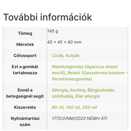
További információk
145 g
Tömeg
45 × 45 × 90 mm
Méretek
Célcsoport
Cicák
,
Kutyák
Ezt a gombát
Mandulagomba (Agaricus blazei
tartalmazza
murill)
,
Reishi (Ganoderma lucidum –
Pecsétviaszgomba)
Ennél a
Allergia
,
Asztma
,
Bőrgyulladás,
betegségnél segít
szőrhullás
,
Étel allergia
Kiszerelés
60 ml
,
100 ml
,
200 ml
Nyilvántartási
1770/2/NM/2020 NÉBIH ÁTI
szám