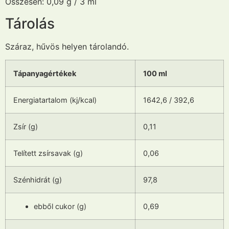
Összesen: 0,09 g / 3 ml
Tárolás
Száraz, hűvös helyen tárolandó.
Tápanyagértékek
100 ml
Energiatartalom (kj/kcal)
1642,6 / 392,6
Zsír (g)
0,11
Telített zsírsavak (g)
0,06
Szénhidrát (g)
97,8
ebből cukor (g)
0,69