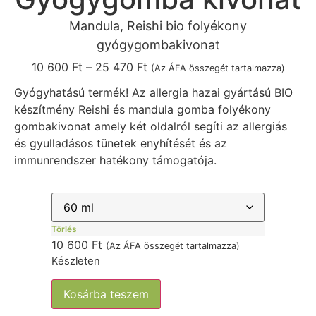
Mandula, Reishi bio folyékony
gyógygombakivonat
10 600
Ft
–
25 470
Ft
(Az ÁFA összegét tartalmazza)
Gyógyhatású termék! Az allergia hazai gyártású BIO
készítmény Reishi és mandula gomba folyékony
gombakivonat amely két oldalról segíti az allergiás
és gyulladásos tünetek enyhítését és az
immunrendszer hatékony támogatója.
Törlés
10 600
Ft
(Az ÁFA összegét tartalmazza)
Készleten
Kosárba teszem