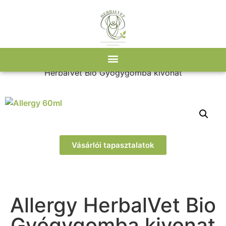
Kezdőlap
/
Webshop
/
Gyógygombák
/ Allergy
HerbalVet Bio Gyógygomba kivonat
Vásárlói tapasztalatok
Allergy HerbalVet Bio
Gyógygomba kivonat