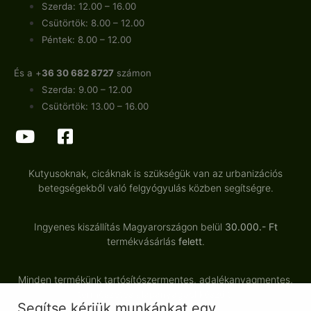
Szerda: 12.00 – 16.00
Csütörtök: 8.00 – 12.00
Péntek: 8.00 – 12.00
És a +
36 30 682 8727
számon
Szerda: 9.00 – 12.00
Csütörtök: 13.00 – 16.00
Kutyusoknak, cicáknak is szükségük van az urbanizációs
betegségekből való felgyógyulás közben segítségre.
Ingyenes kiszállítás Magyarországon belül
30.000.- Ft
termékvásárlás
felett
.
Minden termékünk tartósítószermentes, adalékanyagmentes,
természetes alapanyagból készült.
Segítse kérjük munkánkat egy