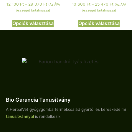
12 100
Ft
–
29 070
Ft
10 600
Ft
–
25 470
Ft
(Az ÁFA
(Az ÁFA
összegét tartalmazza)
összegét tartalmazza)
Opciók választása
Opciók választása
Bio Garancia Tanusítvány
A HerbalVet gyógygomba termékcsalád gyártói és kereskedelmi
tanusítvánnyal
is rendelkezik.