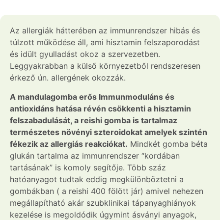
Az allergiák hátterében az immunrendszer hibás és
túlzott működése áll, ami hisztamin felszaporodást
és idült gyulladást okoz a szervezetben.
Leggyakrabban a külső környezetből rendszeresen
érkező ún. allergének okozzák.
A mandulagomba erős Immunmoduláns és
antioxidáns hatása révén csökkenti a hisztamin
felszabadulását, a reishi gomba is tartalmaz
természetes növényi szteroidokat amelyek szintén
fékezik az allergiás reakciókat.
Mindkét gomba béta
glukán tartalma az immunrendszer “kordában
tartásának” is komoly segítője. Több száz
hatóanyagot tudtak eddig megkülönböztetni a
gombákban ( a reishi 400 fölött jár) amivel nehezen
megállapítható akár szubklinikai tápanyaghiányok
kezelése is megoldódik úgymint ásványi anyagok,