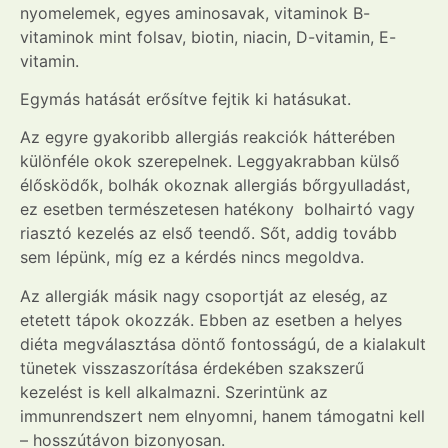
nyomelemek, egyes aminosavak, vitaminok B-
vitaminok mint folsav, biotin, niacin, D-vitamin, E-
vitamin.
Egymás hatását erősítve fejtik ki hatásukat.
Az egyre gyakoribb allergiás reakciók hátterében
különféle okok szerepelnek. Leggyakrabban külső
élősködők, bolhák okoznak allergiás bőrgyulladást,
ez esetben természetesen hatékony bolhairtó vagy
riasztó kezelés az első teendő. Sőt, addig tovább
sem lépünk, míg ez a kérdés nincs megoldva.
Az allergiák másik nagy csoportját az eleség, az
etetett tápok okozzák. Ebben az esetben a helyes
diéta megválasztása döntő fontosságú, de a kialakult
tünetek visszaszorítása érdekében szakszerű
kezelést is kell alkalmazni. Szerintünk az
immunrendszert nem elnyomni, hanem támogatni kell
– hosszútávon bizonyosan.