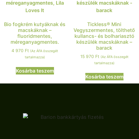
Bio fogkrém kutyáknak és
Tickless® Mini
macskáknak –
Vegyszermentes, tölthető
fluoridmentes,
kullancs- és bolhariasztó
méreganyagmentes.
készülék macskáknak –
barack
4 970
Ft
(Az ÁFA összegét
15 970
Ft
(Az ÁFA összegét
tartalmazza)
tartalmazza)
Kosárba teszem
Kosárba teszem