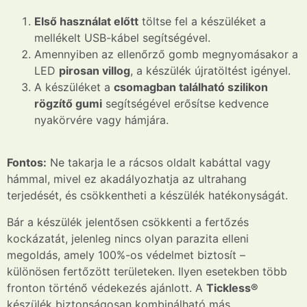
Első használat előtt
töltse fel a készüléket a
mellékelt USB-kábel segítségével.
Amennyiben az ellenőrző gomb megnyomásakor a
LED
pirosan villog
, a készülék újratöltést igényel.
A készüléket a
csomagban található szilikon
rögzítő gumi
segítségével erősítse kedvence
nyakörvére vagy hámjára.
Fontos:
Ne takarja le a rácsos oldalt kabáttal vagy
hámmal, mivel ez akadályozhatja az ultrahang
terjedését, és csökkentheti a készülék hatékonyságát.
Bár a készülék jelentősen csökkenti a fertőzés
kockázatát, jelenleg nincs olyan parazita elleni
megoldás, amely 100%-os védelmet biztosít –
különösen fertőzött területeken. Ilyen esetekben több
fronton történő védekezés ajánlott. A
Tickless®
készülék biztonságosan kombinálható más