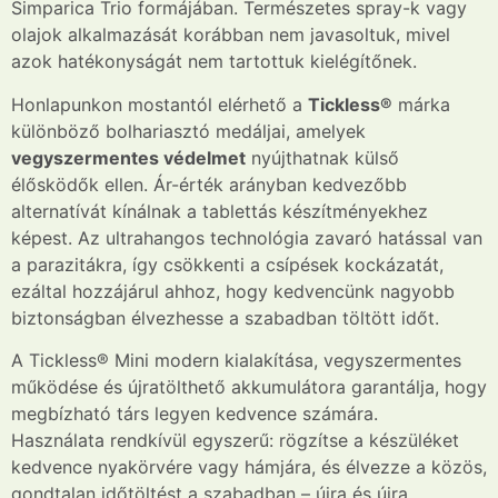
Simparica Trio formájában. Természetes spray-k vagy
olajok alkalmazását korábban nem javasoltuk, mivel
azok hatékonyságát nem tartottuk kielégítőnek.
Honlapunkon mostantól elérhető a
Tickless®
márka
különböző bolhariasztó medáljai, amelyek
vegyszermentes védelmet
nyújthatnak külső
élősködők ellen. Ár-érték arányban kedvezőbb
alternatívát kínálnak a tablettás készítményekhez
képest. Az ultrahangos technológia zavaró hatással van
a parazitákra, így csökkenti a csípések kockázatát,
ezáltal hozzájárul ahhoz, hogy kedvencünk nagyobb
biztonságban élvezhesse a szabadban töltött időt.
A Tickless® Mini modern kialakítása, vegyszermentes
működése és újratölthető akkumulátora garantálja, hogy
megbízható társ legyen kedvence számára.
Használata rendkívül egyszerű: rögzítse a készüléket
kedvence nyakörvére vagy hámjára, és élvezze a közös,
gondtalan időtöltést a szabadban – újra és újra,