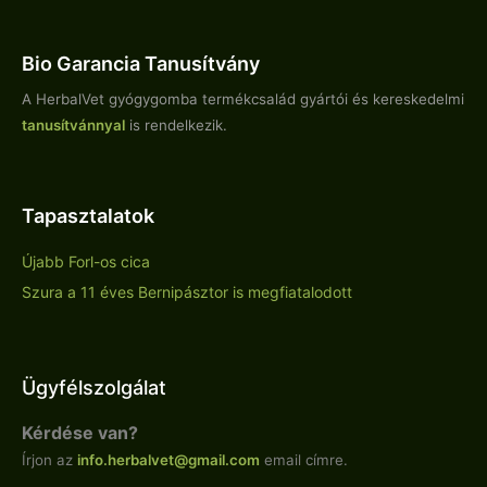
Bio Garancia Tanusítvány
A HerbalVet gyógygomba termékcsalád gyártói és kereskedelmi
tanusítvánnyal
is rendelkezik.
Tapasztalatok
Újabb Forl-os cica
Szura a 11 éves Bernipásztor is megfiatalodott
Ügyfélszolgálat
Kérdése van?
Írjon az
info.
herbalvet
@gmail.com
email címre.