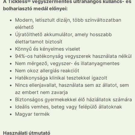
A Tickless® vegyszermentes ultrahangos kullancs- és
bolhariasztó medál előnyei:
Modern, letisztult dizájn, több színváltozatban
elérhető
Újratölthető akkumulátor, amely hosszabb
élettartamot biztosít
Könnyű és kényelmes viselet
94%-os hatékonyság vegyszerek használata nélkül
Nem mérgező, vegyszer- és illatanyagmentes
Nem okoz allergiás reakciót
Hatékonysága klinikai tesztekkel igazolt
Nincs ellenjavallat, használata sem az állatot, sem
az embert nem zavarja
Biztonságos gyermekekkel élő háziállatok számára
Ideális vemhes, beteg vagy felépülő állatoknak
Magyar termék
Használati útmutató