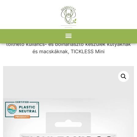
Kezdőlap
/
Webshop
/
Kiegészítők
/ Vegyszermentes,
tölthető kullancs- és bolhariasztó készülék kutyáknak
és macskáknak, TICKLESS Mini