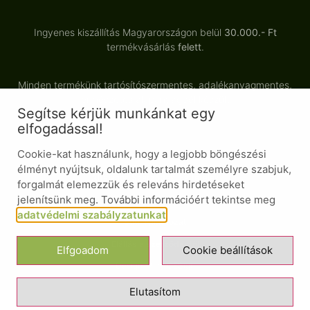
Ingyenes kiszállítás Magyarországon belül
30.000.- Ft
termékvásárlás
felett
.
Minden termékünk tartósítószermentes, adalékanyagmentes,
természetes alapanyagból készült.
Segítse kérjük munkánkat egy
elfogadással!
Cookie-kat használunk, hogy a legjobb böngészési
© Minden jog fenntartva
élményt nyújtsuk, oldalunk tartalmát személyre szabjuk,
Általános Szerződési Feltételek
forgalmát elemezzük és releváns hirdetéseket
jelenítsünk meg. További információért tekintse meg
Adatvédelmi nyilatkozat
adatvédelmi szabályzatunkat
.
Süti nyilatkozat
Elállás a szerződéstől
Elfgoadom
Cookie beállítások
Design ❤ by GESign
Elutasítom