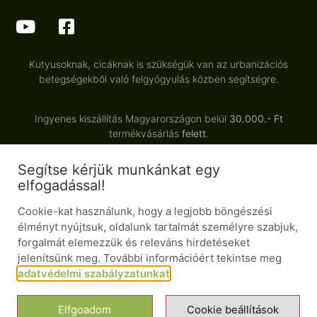
Kutyusoknak, cicáknak is szükségük van az urbanizációs
betegségekből való felgyógyulás közben segítségre.
Ingyenes kiszállítás Magyarországon belül
30.000.- Ft
termékvásárlás
felett
.
Segítse kérjük munkánkat egy
Minden termékünk tartósítószermentes, adalékanyagmentes,
elfogadással!
természetes alapanyagból készült.
Cookie-kat használunk, hogy a legjobb böngészési
élményt nyújtsuk, oldalunk tartalmát személyre szabjuk,
forgalmát elemezzük és releváns hirdetéseket
© Minden jog fenntartva
jelenítsünk meg. További információért tekintse meg
Általános Szerződési Feltételek
adatvédelmi szabályzatunkat
.
Adatvédelmi nyilatkozat
Elfgoadom
Cookie beállítások
Süti nyilatkozat