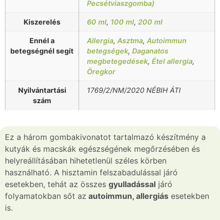
Pecsétviaszgomba)
Kiszerelés
60 ml
,
100 ml
,
200 ml
Ennél a
Allergia
,
Asztma
,
Autoimmun
betegségnél segít
betegségek
,
Daganatos
megbetegedések
,
Étel allergia
,
Öregkor
Nyilvántartási
1769/2/NM/2020 NÉBIH ÁTI
szám
Ez a három gombakivonatot tartalmazó készítmény a
kutyák és macskák egészségének megőrzésében és
helyreállításában hihetetlenül széles körben
használható. A hisztamin felszabadulással járó
esetekben, tehát az összes
gyulladással
járó
folyamatokban sőt az
autoimmun, allergiás
esetekben
is.