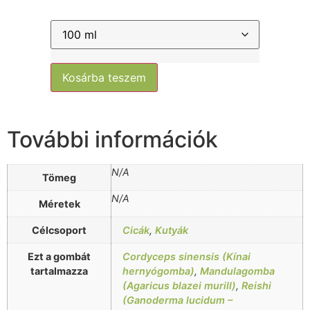
Kosárba teszem
További információk
N/A
Tömeg
N/A
Méretek
Célcsoport
Cicák
,
Kutyák
Ezt a gombát
Cordyceps sinensis (Kínai
tartalmazza
hernyógomba)
,
Mandulagomba
(Agaricus blazei murill)
,
Reishi
(Ganoderma lucidum –