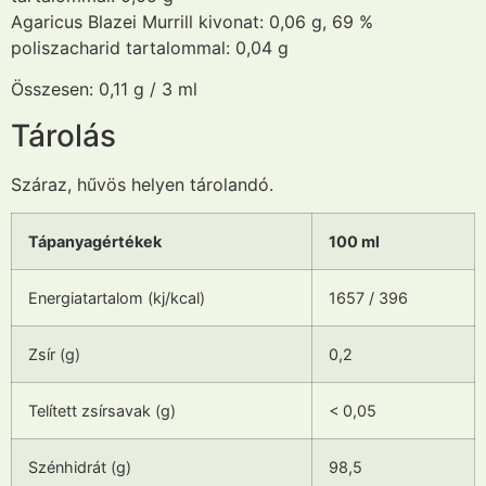
Agaricus Blazei Murrill kivonat: 0,06 g, 69 %
poliszacharid tartalommal: 0,04 g
Összesen: 0,11 g / 3 ml
Tárolás
Száraz, hűvös helyen tárolandó.
Tápanyagértékek
100 ml
Energiatartalom (kj/kcal)
1657 / 396
Zsír (g)
0,2
Telített zsírsavak (g)
< 0,05
Szénhidrát (g)
98,5