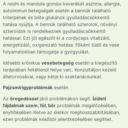
A reishi és mandula gomba keverékét asztma, allergia,
autoimmun betegségek esetén a bennük található
triterpének és béta glukánok gyulladáscsökkentő
hatása nyújtja. A bennük található szterolok, növényi
szteroidok is rendelkeznek gyulladáscsökkentő
hatással. Ezt jól egészíti ki a cordyceps vitalizáló,
energetizáló, oxigenizaló hatása. Főként tüdő és vese
folyamatokban támogatja a gyógyulást.
Idősebb krónikus
vesebetegség
esetén a kiegészítő
terápiában feltétlenül helye van.. Konzultáljon kezelő
állatorvosával, vagy kérje ki szaktanácsunkat.
Pajzsmirigyproblémák
esetén
Az
öregedéssel
járó problémákon segít.
Ízületi
fájdalmak szem, fül, bőr
problémák megelőzésében,
enyhítésében illetve az életkor meghosszabbításában,
ezen problémák későbbi jelentkezésében segíthet.