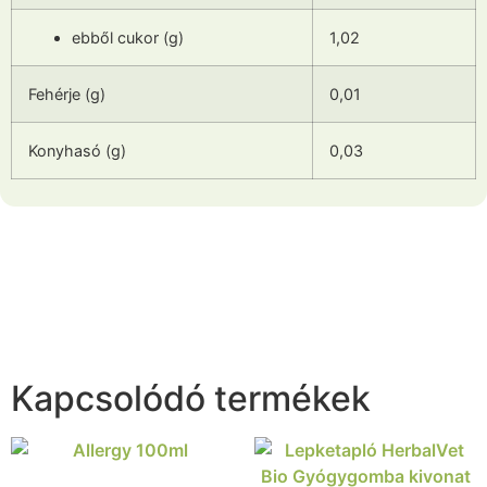
ebből cukor (g)
1,02
Fehérje (g)
0,01
Konyhasó (g)
0,03
Kapcsolódó termékek