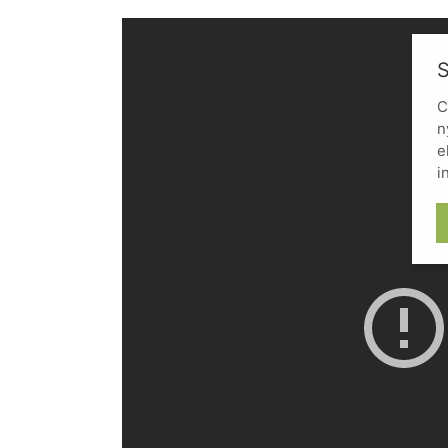
S
C
n
e
i