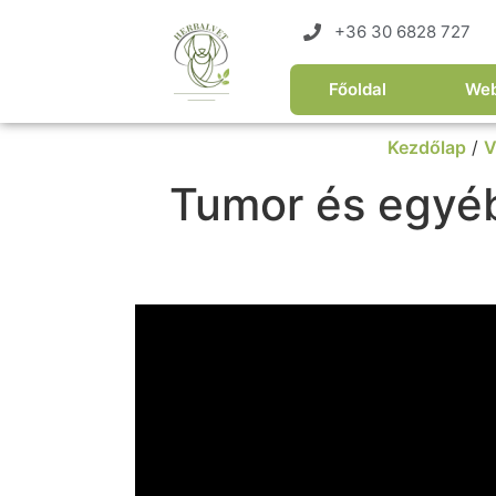
+36 30 6828 727
Főoldal
We
Kezdőlap
/
V
Tumor és egyé