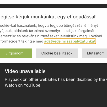
egítse kérjük munkánkat egy elfogadással!
ookie-kat használunk, hogy a legjobb böngészési élményt
yújtsuk, oldalunk tartalmát személyre szabjuk, forgalmát
lemezzük és releváns hirdetéseket jelenítsünk meg. További
nformációért tekintse meg
adatvédelmi szabályzatunkat
.
Elfgoadom
Cookie beállítások
Elutasítom