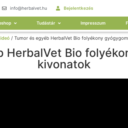
info@herbalvet.hu
Bejelentkezés
bshop
Tudástár
Impresszum
ideó
/ Tumor és egyéb HerbalVet Bio folyékony gyógygom
b HerbalVet Bio folyék
kivonatok