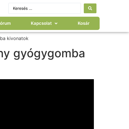
Fórum
Kapcsolat
Kosár
ba kivonatok
ony gyógygomba