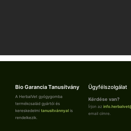
Bio Garancia Tanusítvány
Ügyfélszolgálat
A HerbalVet gyógygomba
Kérdése van?
termékcsalád gyártói és
Írjon az
info.
herbalvet
kereskedelmi
tanusítvánnyal
is
email címre.
rendelkezik.