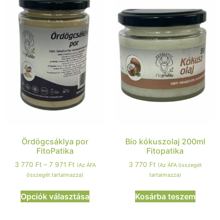
Ördögcsáklya por
Bio kókuszolaj 200ml
FitoPatika
Fitopatika
3 770
Ft
–
7 971
Ft
3 770
Ft
(Az ÁFA
(Az ÁFA összegét
összegét tartalmazza)
tartalmazza)
Opciók választása
Kosárba teszem