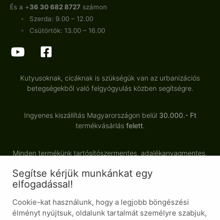
És a +
36 30 682 8727
számon
Szerda: 9.00 – 12.00
Csütörtök: 13.00 – 16.00
Kutyusoknak, cicáknak is szükségük van az urbanizációs
betegségekből való felgyógyulás közben segítségre.
Ingyenes kiszállítás Magyarországon belül
30.000.- Ft
termékvásárlás
felett
.
Minden termékünk tartósítószermentes, adalékanyagmentes,
természetes alapanyagból készült.
Segítse kérjük munkánkat egy
elfogadással!
Cookie-kat használunk, hogy a legjobb böngészési
© Minden jog fenntartva
élményt nyújtsuk, oldalunk tartalmát személyre szabjuk,
Általános Szerződési Feltételek