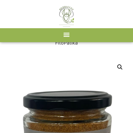
Kezdőlap
/
Webshop
/
FitoPatika
/ Csipkebogyó por
FitoPatika