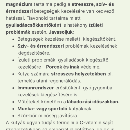
magnézium
tartalma pedig a
stresszre, szív- és
érrendszeri
betegségek kezelésére van kedvező
hatással. Flavonoid tartalma miatt
gyulladáscsökkentőként
is hatékony
ízületi
problémák
esetén.
Javasoljuk:
Betegségek kezelése mellett, kiegészítőként.
Szív- és érrendszeri
problémák kezelésének
kiegészítésére.
Ízületi problémák, gyulladások kiegészítő
kezelésére –
Porcok és inak
védelme.
Kutya számára
stresszes helyzetekben
pl.
terhelés utáni regenerálódás.
Immunrendszer
erősítőként, gyógygomba
kezelések kiegészítésére is.
Műtéteket követően a
lábadozási időszakban.
Munka- vagy sportoló
kutyáknak.
Szőr-bőr minőség javításra.
A kutyák ugyan tudják termelni a C-vitamin saját
szervezetükben az emberrel ellentétben, de ok is