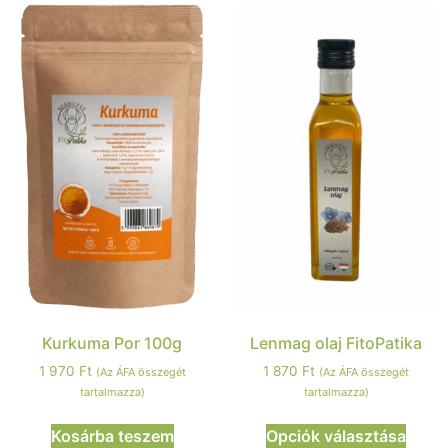
Kurkuma Por 100g
Lenmag olaj FitoPatika
1 970
Ft
1 870
Ft
(Az ÁFA összegét
(Az ÁFA összegét
tartalmazza)
tartalmazza)
Kosárba teszem
Opciók választása