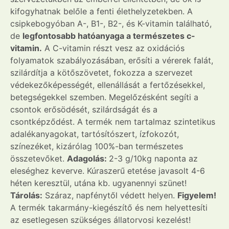
kifogyhatnak belőle a fenti élethelyzetekben. A
csipkebogyóban A-, B1-, B2-, és K-vitamin található,
de
legfontosabb hatóanyaga a természetes c-
vitamin.
A C-vitamin részt vesz az oxidációs
folyamatok szabályozásában, erősíti a vérerek falát,
szilárdítja a kötőszövetet, fokozza a szervezet
védekezőképességét, ellenállását a fertőzésekkel,
betegségekkel szemben. Megelőzésként segíti a
csontok erősödését, szilárdságát és a
csontképződést. A termék nem tartalmaz szintetikus
adalékanyagokat, tartósítószert, ízfokozót,
színezéket, kizárólag 100%-ban természetes
összetevőket.
Adagolás:
2-3 g/10kg naponta az
eleséghez keverve. Kúraszerű etetése javasolt 4-6
héten keresztül, utána kb. ugyanennyi szünet!
Tárolás:
Száraz, napfénytől védett helyen.
Figyelem!
A termék takarmány-kiegészítő és nem helyettesíti
az esetlegesen szükséges állatorvosi kezelést!