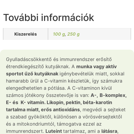
További információk
Kiszerelés
100 g
,
250 g
Gyulladáscsökkentő és immunrendszer erősítő
étrendkiegészítő kutyáknak. A
munka vagy aktív
sportot űző kutyáknak
igénybevételük miatt, sokkal
hamarabb ürül a C-vitamin készletük, így számukra
elengedhetetlen a pótlása. A C-vitaminon kívül
számos jótékony összetevője is van:
A-,
B-komplex,
E- és K- vitamin. Likopin, pektin, béta-karotin
tartalma miatt, erős antioxidáns
, megvédi a sejteket
a szabad gyököktől, különösen a vörösvérsejtektől
és a mitokondriumtól, támogatva ezzel az
immunrendszert.
Luteint
tartalmaz, ami a
látásra
,