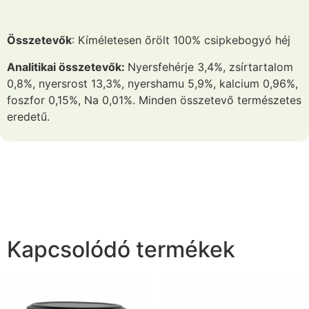
Összetevők
: Kíméletesen őrölt 100% csipkebogyó héj
Analitikai összetevők:
Nyersfehérje 3,4%, zsírtartalom
0,8%, nyersrost 13,3%, nyershamu 5,9%, kalcium 0,96%,
foszfor 0,15%, Na 0,01%. Minden összetevő természetes
eredetű.
Kapcsolódó termékek