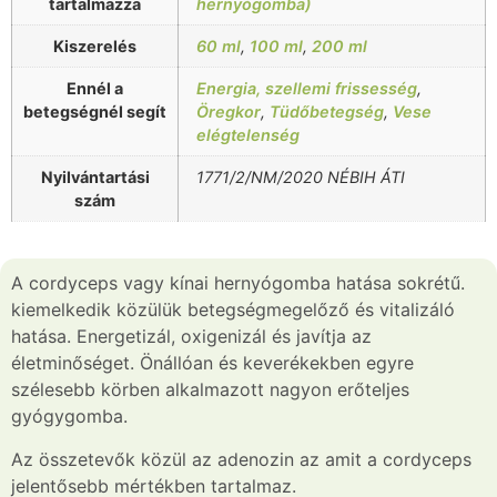
tartalmazza
hernyógomba)
Kiszerelés
60 ml
,
100 ml
,
200 ml
Ennél a
Energia, szellemi frissesség
,
betegségnél segít
Öregkor
,
Tüdőbetegség
,
Vese
elégtelenség
Nyilvántartási
1771/2/NM/2020 NÉBIH ÁTI
szám
A cordyceps vagy kínai hernyógomba hatása sokrétű.
kiemelkedik közülük betegségmegelőző és vitalizáló
hatása. Energetizál, oxigenizál és javítja az
életminőséget. Önállóan és keverékekben egyre
szélesebb körben alkalmazott nagyon erőteljes
gyógygomba.
Az összetevők közül az adenozin az amit a cordyceps
jelentősebb mértékben tartalmaz.