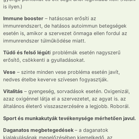
is ilyen.)
Immune booster
– hatásosan erősíti az
immunrendszert, de hatásos autoimmun betegségek
esetén is, amikor a szervezet önmaga ellen fordul az
immunrendszer túlműködése miatt.
Tüdő
és felső légút
i problémák esetén nagyszerű
erősítő, csökkenti a gyulladásokat.
Vese
– szinte minden vese probléma esetén javít,
nedves ételbe keverve szívesen fogyasztják.
Vitalitás
– gyengeség, sorvadások esetén. Oxigenizál,
azaz oxigénnel látja el a szervezetet, az agyat is.
az
általános életerő visszaszerzésére a legjobb. Roborál.
Sport és munkakutyák tevékenysége mérhetően javul.
Daganatos megbetegedések
– a daganatok
kialakulásának megelőzésében
kiemelkedő, az