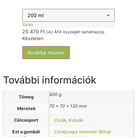
Törlés
25 470
Ft
(Az ÁFA összegét tartalmazza)
Készleten
Kosárba teszem
További információk
400 g
Tömeg
70 × 70 × 130 mm
Méretek
Célcsoport
Cicák
,
Kutyák
Ezt a gombát
Cordyceps sinensis (Kínai