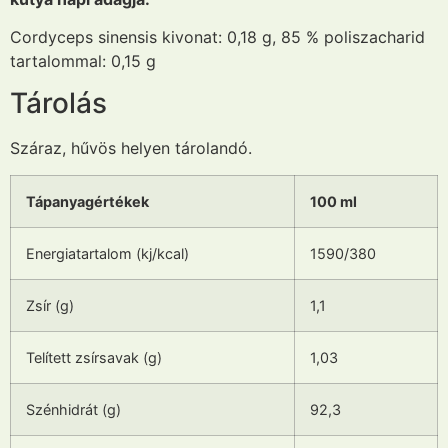
Cordyceps sinensis kivonat: 0,18 g, 85 % poliszacharid
tartalommal: 0,15 g
Tárolás
Száraz, hűvös helyen tárolandó.
Tápanyagértékek
100 ml
Energiatartalom (kj/kcal)
1590/380
Zsír (g)
1,1
Telített zsírsavak (g)
1,03
Szénhidrát (g)
92,3