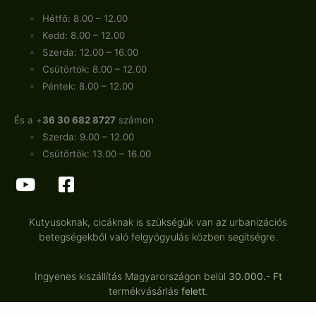
Hétfő: 8.00 – 12.00
Kedd: 8.00 – 12.00
Szerda: 12.00 – 16.00
Csütörtök: 8.00 – 12.00
Péntek: 8.00 – 12.00
És a +
36 30 682 8727
számon
Szerda: 9.00 – 12.00
Csütörtök: 13.00 – 16.00
Kutyusoknak, cicáknak is szükségük van az urbanizációs
betegségekből való felgyógyulás közben segítségre.
Ingyenes kiszállítás Magyarországon belül
30.000.- Ft
termékvásárlás
felett
.