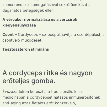
immunrendszer támogatásával sokrétűen küzd a
daganatos betegségek ellen.
A
vércukor
normalizálása és a
vérzsírok
kiegyensúlyozása
Csont
– Cordyceps – ez beépül, javítja a csontépülést, a
csontvelő működését.
Tesztoszteron
stimuláns
A cordyceps ritka és nagyon
erőteljes gomba.
Évszázadokon keresztül a tradicionális kínai
medicinában a cordycepset hatásos immunerősítőnek
anti-aging azaz fiatalos erőt konzerváló,