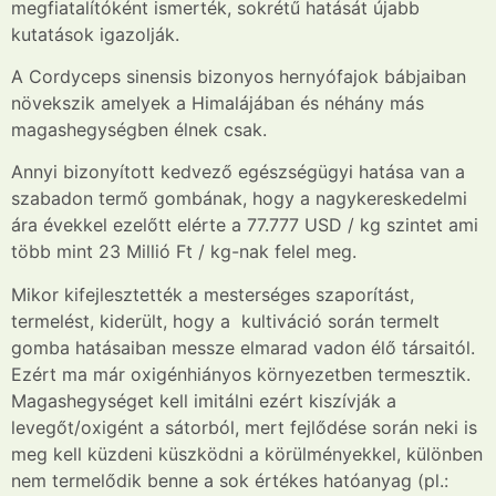
megfiatalítóként ismerték, sokrétű hatását újabb
kutatások igazolják.
A Cordyceps sinensis bizonyos hernyófajok bábjaiban
növekszik amelyek a Himalájában és néhány más
magashegységben élnek csak.
Annyi bizonyított kedvező egészségügyi hatása van a
szabadon termő gombának, hogy a nagykereskedelmi
ára évekkel ezelőtt elérte a 77.777 USD / kg szintet ami
több mint 23 Millió Ft / kg-nak felel meg.
Mikor kifejlesztették a mesterséges szaporítást,
termelést, kiderült, hogy a kultiváció során termelt
gomba hatásaiban messze elmarad vadon élő társaitól.
Ezért ma már o
xigénhiányos környezetben termesztik.
Magashegységet kell imitálni ezért kiszívják a
levegőt/oxigént a sátorból, mert fejlődése során neki is
meg kell küzdeni küszködni a körülményekkel, különben
nem termelődik benne a sok értékes hatóanyag (pl.: