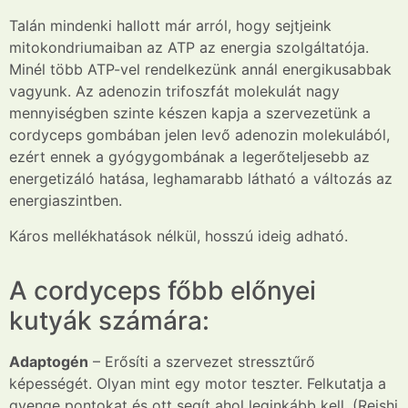
Talán mindenki hallott már arról, hogy sejtjeink
mitokondriumaiban az ATP az energia szolgáltatója.
Minél több ATP-vel rendelkezünk annál energikusabbak
vagyunk. Az adenozin trifoszfát molekulát nagy
mennyiségben szinte készen kapja a szervezetünk a
cordyceps gombában jelen levő adenozin molekulából,
ezért ennek a gyógygombának a legerőteljesebb az
energetizáló hatása, leghamarabb látható a változás az
energiaszintben.
Káros mellékhatások nélkül, hosszú ideig adható.
A cordyceps főbb előnyei
kutyák számára:
Adaptogén
– Erősíti a szervezet
stressz
tűrő
képességét.
Olyan mint egy motor teszter. Felkutatja a
gyenge pontokat és ott segít ahol leginkább kell. (Reishi