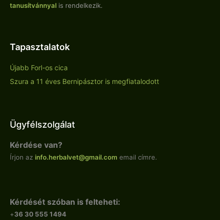
tanusítvánnyal
is rendelkezik.
Tapasztalatok
Újabb Forl-os cica
Szura a 11 éves Bernipásztor is megfiatalodott
Ügyfélszolgálat
Kérdése van?
Írjon az
info.
herbalvet
@gmail.com
email címre.
Kérdését szóban is felteheti:
+
36 30 555 1494