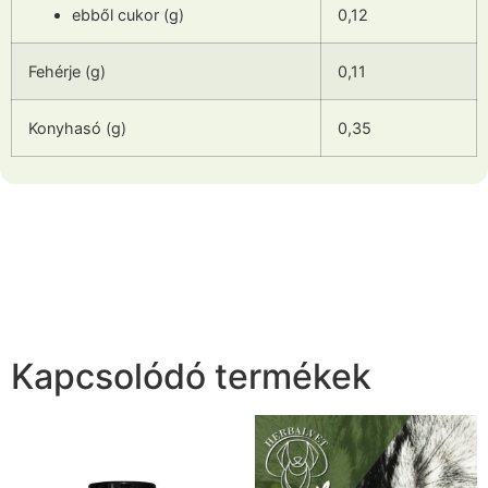
ebből cukor (g)
0,12
Fehérje (g)
0,11
Konyhasó (g)
0,35
Kapcsolódó termékek