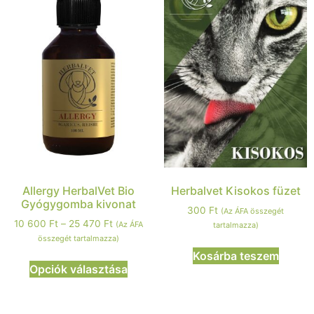
Allergy HerbalVet Bio
Herbalvet Kisokos füzet
Gyógygomba kivonat
300
Ft
(Az ÁFA összegét
10 600
Ft
–
25 470
Ft
(Az ÁFA
tartalmazza)
összegét tartalmazza)
Kosárba teszem
Opciók választása