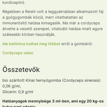
kordiceptin).
Régebben a Reishi volt a leggyakrabban alkalmazott faj
a gyógygombák közül, mert vitathatatlan az
immunerősítő hatása kimagaslik. Ma már a cordyceps
átvette a vezető szerepet, vitalizáló hatása miatt egyre
szélesebb körben használják.
Ide kattintva tudhat meg többet
erről a gombáról.
Cordyceps video
Összetevők
bio szárított Kínai hernyógomba (Cordyceps sinensis):
0,06 g/ml,
Glicerin: 0,9 g/ml
Hatóanyagok mennyisége 3 ml-ben, ami egy 20 kg-os
kutya napi adagja: